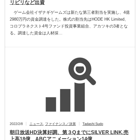
リビリなど出資
ゲーム会社イザナギゲームズは新たな第三者割当を実施し、4億
2980万円の資金調達をした。株式の割当先はHODE HK Limited、
コロプラネクスト4号ファンド投資事業組合、アカツキの3者とな
る。調達した資金は人材採…
2022/2/8
ニュース
,
ファイナンス／決算
Tadashi Sudo
朝日放送HD決算好調、第３QまでにSILVER LINK.売
上高18億、ABCアニメーション14億