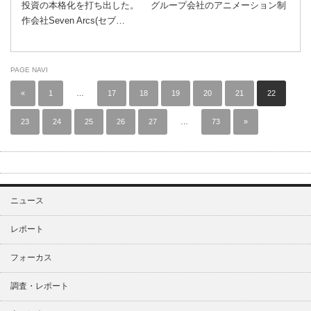
投資の本格化を打ち出した。 グループ会社のアニメーション制
作会社Seven Arcs(セブ…
PAGE NAVI
«
1
…
17
18
19
20
21
22
23
24
25
26
27
…
73
»
ニュース
レポート
フォーカス
調査・レポート