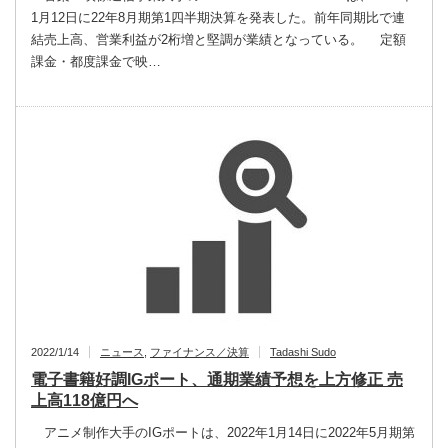
1月12日に22年8月期第1四半期決算を発表した。前年同期比で連
結売上高、営業利益が2桁増と堅調が業績となっている。 定額
課金・都度課金で映…
2022/1/14
ニュース
,
ファイナンス／決算
Tadashi Sudo
電子書籍好調IGポート、通期業績予想を上方修正 売
上高118億円へ
アニメ制作大手のIGポートは、2022年1月14日に2022年5月期第