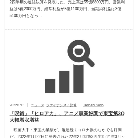
2四半期の連結決算を発表した。売上高は55億8800万円、営業利
益は5億2300万円、経常利益が5億1100万円、当期純利益は3億
5100万円となっ…
2022/1/13
ニュース
,
ファイナンス／決算
Tadashi Sudo
「呪術」「ヒロアカ」、アニメ事業好調で東宝第3Q
大幅増収増益
映画大手・東宝の業績が、混迷続くコロナ禍のなかでも好調
だ。2022年1月22日に発表された22年2月期第3四半期(21年3月～