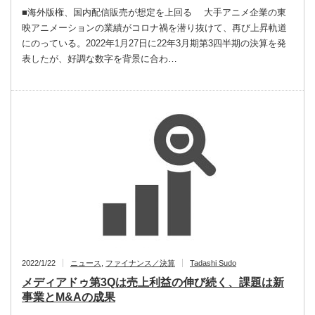
■海外版権、国内配信販売が想定を上回る 大手アニメ企業の東
映アニメーションの業績がコロナ禍を潜り抜けて、再び上昇軌道
にのっている。2022年1月27日に22年3月期第3四半期の決算を発
表したが、好調な数字を背景に合わ…
2022/1/22
ニュース
,
ファイナンス／決算
Tadashi Sudo
メディアドゥ第3Qは売上利益の伸び続く、課題は新
事業とM&Aの成果