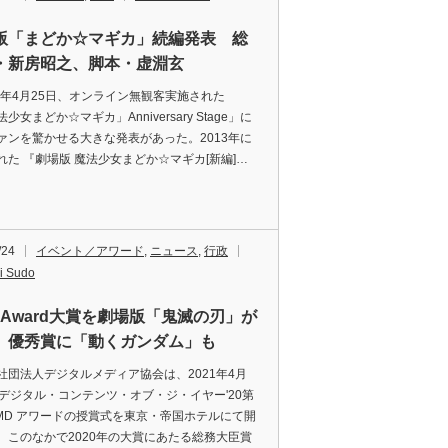
版「まどか☆マギカ」続編発表 総
・新房昭之、脚本・虚淵玄
1年4月25日、オンライン無観客実施された
少女まどか☆マギカ」Anniversary Stage」に
ァンを驚かせる大きな発表があった。2013年に
れた 『劇場版 魔法少女まどか☆マギカ[新編]…
/24
イベント／アワード
,
ニュース
,
行政
i Sudo
D Award大賞を劇場版「鬼滅の刃」が
、優秀賞に「動くガンダム」も
団法人デジタルメディア協会は、2021年4月
にデジタル・コンテンツ・オブ・ジ・イヤー'20第
AMD アワードの授賞式を東京・帝国ホテルにて開
。このなかで2020年の大賞にあたる総務大臣賞