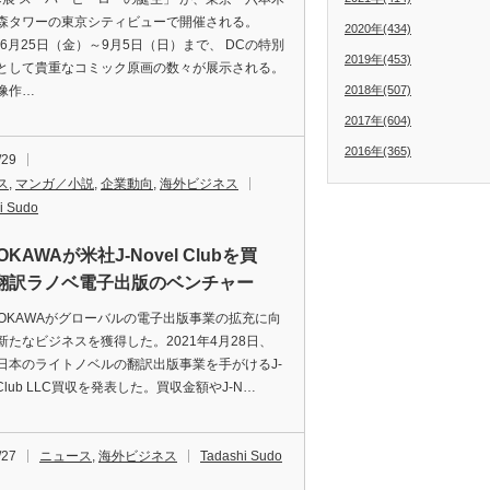
森タワーの東京シティビューで開催される。
2020年(434)
年6月25日（金）～9月5日（日）まで、 DCの特別
2019年(453)
として貴重なコミック原画の数々が展示される。
像作…
2018年(507)
2017年(604)
2016年(365)
/29
ス
,
マンガ／小説
,
企業動向
,
海外ビジネス
i Sudo
OKAWAが米社J-Novel Clubを買
翻訳ラノベ電子出版のベンチャー
OKAWAがグローバルの電子出版事業の拡充に向
新たなビジネスを獲得した。2021年4月28日、
日本のライトノベルの翻訳出版事業を手がけるJ-
l Club LLC買収を発表した。買収金額やJ-N…
/27
ニュース
,
海外ビジネス
Tadashi Sudo