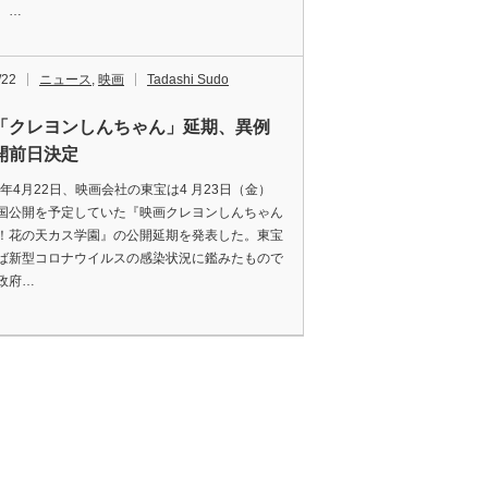
、…
/22
ニュース
,
映画
Tadashi Sudo
「クレヨンしんちゃん」延期、異例
開前日決定
1年4月22日、映画会社の東宝は4 月23日（金）
国公開を予定していた『映画クレヨンしんちゃん
！花の天カス学園』の公開延期を発表した。東宝
ば新型コロナウイルスの感染状況に鑑みたもので
政府…