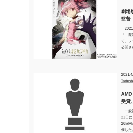
劇場
監督
202
「「魔法
て、フ
公開さ
2021/4
Tadash
AM
受賞
一般社
21日
26回
催した