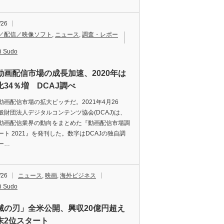
/26
／配信／映像ソフト
,
ニュース
,
調査・レポー
i Sudo
動画配信市場の成長加速、2020年は
比34％増 DCAJ調べ
画配信市場の拡大ピッチだ。2021年4月26
般財団法人デジタルコンテンツ協会(DCAJ)は、
動画配信業界の動向をまとめた『動画配信市場調
ート 2021』を発刊した。数字はDCAJの独自調
ー…
/26
ニュース
,
映画
,
海外ビジネス
i Sudo
滅の刃」全米公開、興収20億円超え
末2位スタート