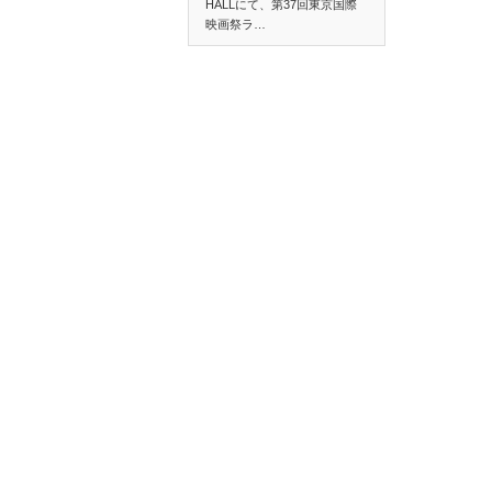
HALLにて、第37回東京国際
映画祭ラ…