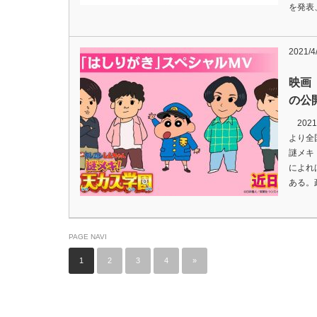
を発表
2021/4
映画
の公
202
より全
謎メキ
によれ
ある。
PAGE NAVI
1
2
3
4
»