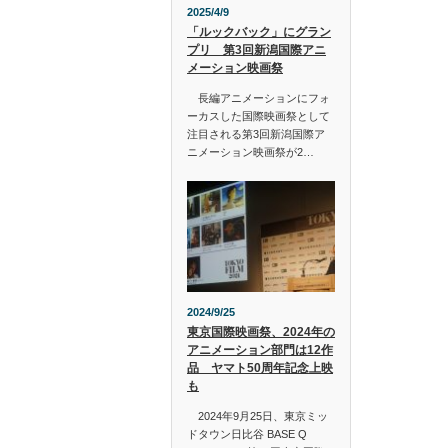
2025/4/9
「ルックバック」にグラン
プリ 第3回新潟国際アニ
メーション映画祭
長編アニメーションにフォ
ーカスした国際映画祭として
注目される第3回新潟国際ア
ニメーション映画祭が2…
2024/9/25
東京国際映画祭、2024年の
アニメーション部門は12作
品 ヤマト50周年記念上映
も
2024年9月25日、東京ミッ
ドタウン日比谷 BASE Q