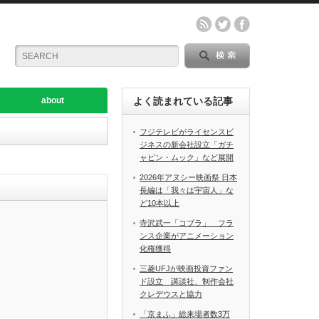
about
よく読まれている記事
フジテレビがライセンスビ
ジネスの新会社設立「ガチ
ャピン・ムック」など展開
2026年アヌシー映画祭 日本
長編は「我々は宇宙人」な
ど10本以上
寺沢武一「コブラ」 フラ
ンス企業がアニメーション
化権獲得
三菱UFJが映画投資ファン
ド設立 講談社、制作会社
クレデウスと協力
「京まふ」総来場者数3万