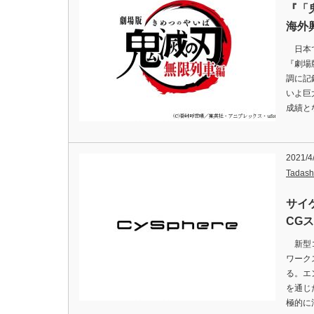
『「
海外
日本で
『劇場
調に記
いよ巨
成績と
2021/4
Tadash
サイ
CG
新型コ
ワーク
る。エ
を通じ
極的に