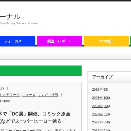
ーナル
anga,Game and more
フォーカス
調査・レポート
本の紹介
アーカイブ
/29
2026年(56)
ト／アワード
,
ニュース
,
マンガ／小説
2025年(108)
i Sudo
2024年(265)
木で「DC展」開催、コミック原画
2023年(313)
0点などでスーパーヒーロー辿る
2022年(350)
展 スーパーヒーローの誕生」 が、東京・六本木
2021年(414)