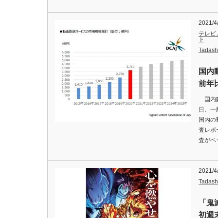
2021/4
テレビ
ト
Tadash
国内
前年
国内動
日、一
国内の
査レポ
査がベ
2021/4
Tadash
「鬼
初週