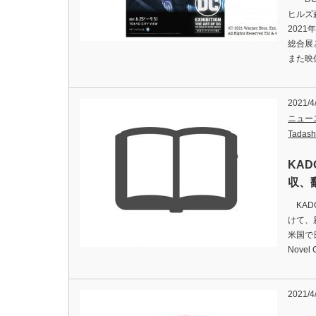
ヒルズ
2021
総合展
また映
2021/4
ニュー
Tadash
KAD
収、
KAD
けて、
米国で
Nove
2021/4