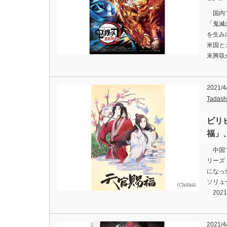
国内で
「鬼滅
を生み
米国と
末興収が
2021/4
Tadash
ビリ
福」
中国で
リーズ
になっ
ソリュ
202
2021/4