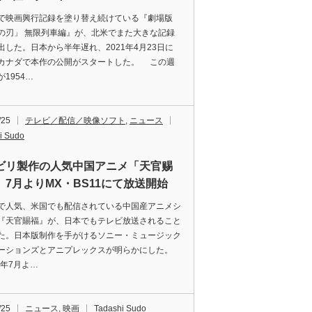
映画興行記録を塗り替え続けている『劇場版
の刃」 無限列車編』が、北米でまた大きな記録
出した。日本から半年遅れ、2021年4月23日に
カナダで本作の公開がスタートした。 この週
1954…
/25
テレビ／配信／映像ソフト
,
ニュース
i Sudo
ビリ製作の人気中国アニメ「天官赐
、7月よりMX・BS11にて放送開始
人気、米国でも配信されている中国産アニメシ
『天官賜福』が、日本でもテレビ放送されること
た。日本版制作を手がけるソニー・ミュージック
ーションズとアニプレックスが明らかにした。
1年7月よ…
/25
ニュース
,
映画
Tadashi Sudo