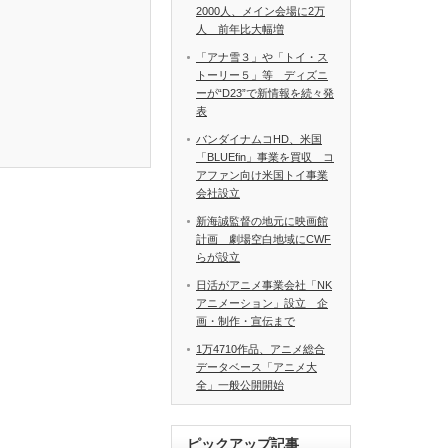
2000人、メイン会場に2万
人 前年比大幅増
「アナ雪３」や「トイ・ス
トーリー５」等 ディズニ
ーが“D23”で新情報を続々発
表
バンダイナムコHD、米国
「BLUEfin」事業を買収 コ
アファン向け米国トイ事業
会社設立
新海誠監督の地元に映画館
計画 劇場空白地域にCWF
らが設立
日活がアニメ事業会社「NK
アニメーション」設立 企
画・制作・宣伝まで
1万4710作品、アニメ総合
データベース「アニメ大
全」一般公開開始
ピックアップ記事