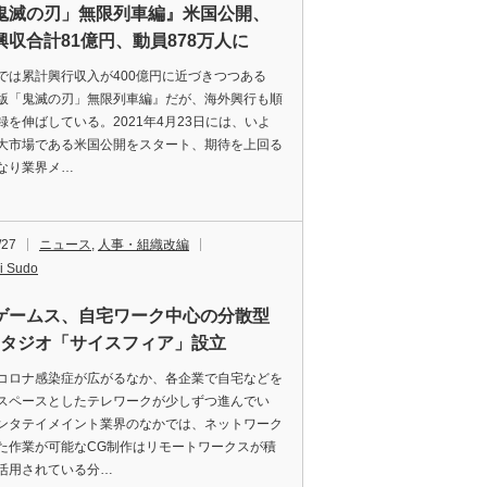
鬼滅の刃」無限列車編』米国公開、
興収合計81億円、動員878万人に
は累計興行収入が400億円に近づきつつある
版「鬼滅の刃」無限列車編』だが、海外興行も順
録を伸ばしている。2021年4月23日には、いよ
大市場である米国公開をスタート、期待を上回る
なり業界メ…
/27
ニュース
,
人事・組織改編
i Sudo
ゲームス、自宅ワーク中心の分散型
スタジオ「サイスフィア」設立
ロナ感染症が広がるなか、各企業で自宅などを
スペースとしたテレワークが少しずつ進んでい
ンタテイメイント業界のなかでは、ネットワーク
た作業が可能なCG制作はリモートワークスが積
活用されている分…