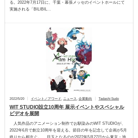
る。2022年7月17日に、千葉・幕張メッセのイベントホールにて
実施される「BILIBIL…
2022/5/20
イベント／アワード
,
ニュース
,
企業動向
Tadashi Sudo
WIT STUDIO設立10周年 展示イベントやスペシャル
ビデオを展開
人気作品のアニメーション制作でお馴染みのWIT STUDIOが、
2022年6月で創立10周年を迎える。節目の年を記念して企画が5月
終りから相次ぐ。 目玉となるのが2022年5月27日から東京・池