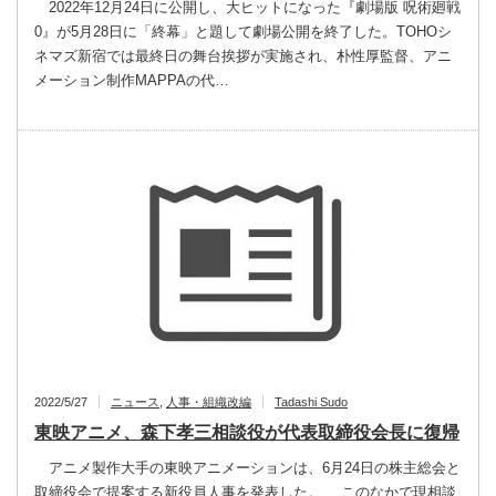
2022年12月24日に公開し、大ヒットになった『劇場版 呪術廻戦
0』が5月28日に「終幕」と題して劇場公開を終了した。TOHOシ
ネマズ新宿では最終日の舞台挨拶が実施され、朴性厚監督、アニ
メーション制作MAPPAの代…
2022/5/27
ニュース
,
人事・組織改編
Tadashi Sudo
東映アニメ、森下孝三相談役が代表取締役会長に復帰
アニメ製作大手の東映アニメーションは、6月24日の株主総会と
取締役会で提案する新役員人事を発表した。 このなかで現相談