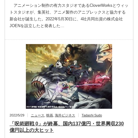
アニメーション制作の有力スタジオであるCloverWorksとウィッ
トスタジオが、集英社、アニメ製作のアニプレックスと協力する
新会社が誕生した。2022年5月30日に、4社共同出資の株式会社
JOENを設立したと発表した…
2022/5/29
ニュース
,
映画
,
海外ビジネス
Tadashi Sudo
「呪術廻戦 0」が終幕、国内137億円・世界興収230
億円以上の大ヒット