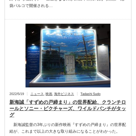
袋パルコで開催される…
2022/5/19
ニュース
,
映画
,
海外ビジネス
Tadashi Sudo
新海誠「すずめの戸締まり」の世界配給、クランチロ
ールとソニー・ピクチャーズ、ワイルドバンチがタッ
グ
新海誠監督の3年ぶりの新作映画『すずめの戸締まり』の世界配
給が、これまで以上の大きな取り組みになることがわかった。