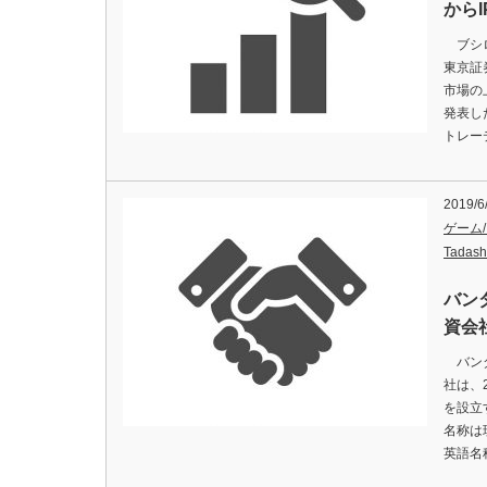
から
ブシロ
東京証
市場の
発表し
トレー
2019/6
ゲーム
Tadash
バン
資会
バンダ
社は、
を設立
名称は
英語名