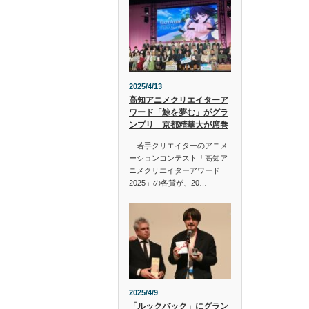
2025/4/13
高知アニメクリエイターア
ワード「鯨を夢む」がグラ
ンプリ 京都精華大が席巻
若手クリエイターのアニメ
ーションコンテスト「高知ア
ニメクリエイターアワード
2025」の各賞が、20…
2025/4/9
「ルックバック」にグラン