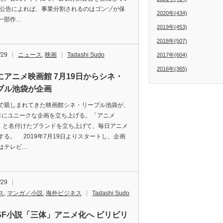
公告によれば、事業分割されるのはゴンゾが保
2020年(434)
一部作…
2019年(453)
2018年(507)
/29
ニュース
,
映画
Tadashi Sudo
2017年(604)
2016年(365)
にアニメ映画館 7月19日からシネ・
ブル池袋が企画
親しまれてきた映画館シネ・リーブル池袋が、
月にユニークな企画を立ち上げる。「アニメ
E」と名付けたブランドを立ち上げて、毎日アニメ
する。 2019年7月19日よりスタートし、企画
はテレビ…
/29
ス
,
マンガ／小説
,
海外ビジネス
Tadashi Sudo
SF小説「三体」アニメ化へ ビリビリ