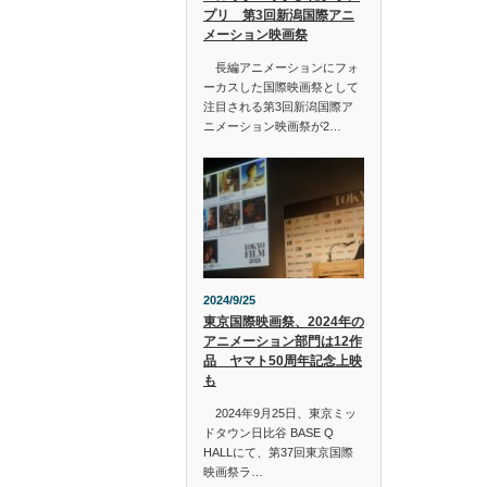
プリ 第3回新潟国際アニ
メーション映画祭
長編アニメーションにフォ
ーカスした国際映画祭として
注目される第3回新潟国際ア
ニメーション映画祭が2…
2024/9/25
東京国際映画祭、2024年の
アニメーション部門は12作
品 ヤマト50周年記念上映
も
2024年9月25日、東京ミッ
ドタウン日比谷 BASE Q
HALLにて、第37回東京国際
映画祭ラ…