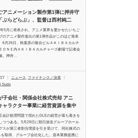
ごアニメーション製作第1弾に押井守
「ぶらどらぶ」、監督は西村純二
9年5月に発表され、アニメ業界を驚かせたいちご
プのアニメ製作進出の第1弾作品がこのほど発表
。6月26日、秋葉原の複合ビルＡＫＩＢＡカルチ
ＺＯＮＥ内ＡＫＩＢＡカルチャーズ劇場で記者会
催。押井…
/27
ニュース
,
ファイナンス／決算
i Sudo
Eが子会社・関係会社株式売却 アニ
キャラクター事業に経営資源を集中
会計処理問題で揺れたDLEの経営が落ち着きを
しつつある。5月29日に朝日放送グループホール
グスが第三者割当増資を引き受けて、同社株式の
97％を取得、グループ会社化した。資本業務提携に