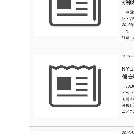
が権
中国の
家・劉
201
ーで、
獲得し
2019/6
NY
催 
201
イベン
も開催
募集も
ニメフ
2019/6