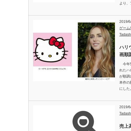
より、
2019/6
ゲーム
Tadash
ハリ
画順
今年5
れたハ
が順調
本作の
にした
2019/6
Tadash
売上