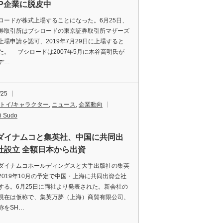
IP企業に脱皮中
ードが株式上場することになった。6月25日、
券取引所はブシロードの東京証券取引所マザーズ
上場申請を認可、2019年7月29日に上場すると
た。 ブシロードは2007年5月に木谷高明氏が
デ…
/25
/トイ/キャラクター
,
ニュース
,
企業動向
i Sudo
ダイナムコと集英社、中国に共同出
社設立 全額日本から出資
イナムコホールディングスと大手出版社の集英
2019年10月の予定で中国・上海に共同出資会社
する。6月25日に両社より発表された。新会社の
現在は仮称で、集英万夢（上海）商貿有限公司、
称をSH…