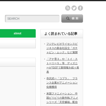
about
よく読まれている記事
フジテレビがライセンスビ
ジネスの新会社設立「ガチ
ャピン・ムック」など展開
「アナ雪３」や「トイ・ス
トーリー５」等 ディズニ
ーが“D23”で新情報を続々発
表
寺沢武一「コブラ」 フラ
ンス企業がアニメーション
化権獲得
米国ファニメーション、中
国ビリビリの新作BLアニメ
シリーズ「天官赐福」配信