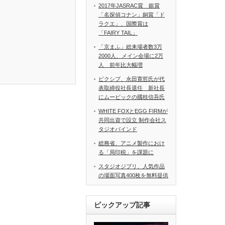
2017年JASRAC賞 銀賞
「名探偵コナン」銅賞「ド
ラクエ」、国際賞は
「FAIRY TAIL」
「京まふ」総来場者数3万
2000人、メイン会場に2万
人 前年比大幅増
ピクシブ、永田寛哲氏が代
表取締役社長退任 新社長
にムービックの國枝信吾氏
WHITE FOXとEGG FIRMが
共同出資で設立 制作会社ス
タジオバインド
総務省、アニメ製作におけ
る「局印税」を課題に
スタジオジブリ、人気作品
の場面写真400枚を無料提供
ピックアップ記事