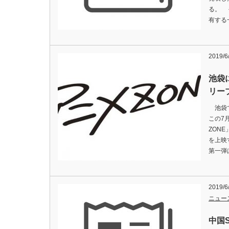
る。 
有する
2019/6
池袋
リー
池袋で
この7
ZON
を上映
第一弾
2019/6
ニュー
中国