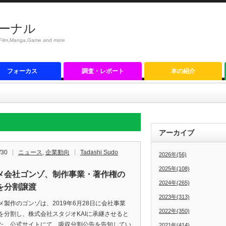
ーナル
anga,Game and more
フォーカス
調査・レポート
本の紹介
アーカイブ
/30
ニュース
,
企業動向
Tadashi Sudo
2026年(56)
2025年(108)
メ会社ゴンゾ、制作事業・著作権の
2024年(265)
を分割譲渡
2023年(313)
製作のゴンゾは、2019年6月28日に会社事業
2022年(350)
を分割し、株式会社スタジオKAIに承継させると
た。公式サイトにて、吸収分割公告を告知してい
2021年(414)