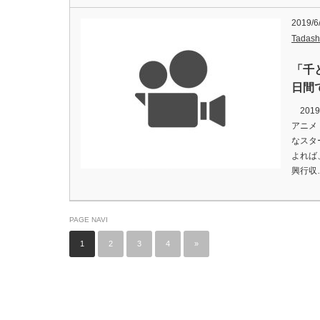
2019/6
Tadash
「千
日間
201
アニメ
なスタ
よれば、
興行収
PAGE NAVI
1
2
3
4
»