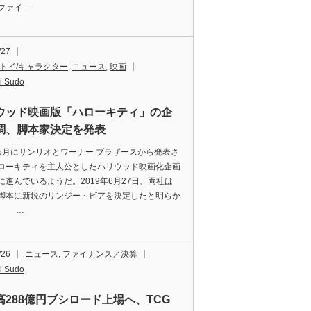
ファイ…
/27
/トイ/キャラクター
,
ニュース
,
映画
i Sudo
ウッド映画版「ハローキティ」の企
調、脚本家決定を発表
月にサンリオとワーナー ブラザースから発表さ
ローキティを主人公としたハリウッド映画化企画
に進んでいるようだ。2019年6月27日、両社は
脚本に新鋭のリンジー・ビアを決定したと明らか
。 …
/26
ニュース
,
ファイナンス／決算
i Sudo
高288億円ブシロード上場へ、TCG