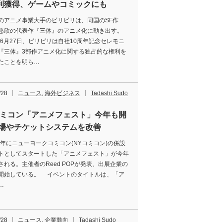
利獲得、ゲームやコミックにも
アニメ事業大手のビリビリは、同国のSF作
慈欣の代表作『三体』のアニメ化に動き出す。
9年6月27日、ビリビリは自社10周年記念セレモニ
『三体』3部作アニメ化に関する独占的な権利を
たことを明ら…
/28
ニュース
,
海外ビジネス
Tadashi Sudo
コミコン「アニメフェスト」今年も開
会場やチケットシステムを改善
8年にニューヨークコミコン(NYコミコン)の併設
トとしてスタートした「アニメフェスト」が今年
される。主催者のReed POPが発表、出展企業の
開始している。 イベントのタイトルは、「ア
…
/28
ニュース
,
企業動向
Tadashi Sudo