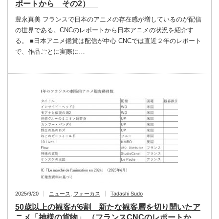
ポートから その2）
豊永真美 フランスで日本のアニメの存在感が増しているのが配信
の世界である。CNCのレポートから日本アニメの状況を紹介す
る。 ■日本アニメ鑑賞は配信が中心 CNCでは直近２年のレポート
で、作品ごとに実際に…
2025/9/20
ニュース
,
フォーカス
Tadashi Sudo
50歳以上の観客が6割 新たな観客層を切り開いたア
ニメ「神様の貨物」 （フランスCNCのレポートか