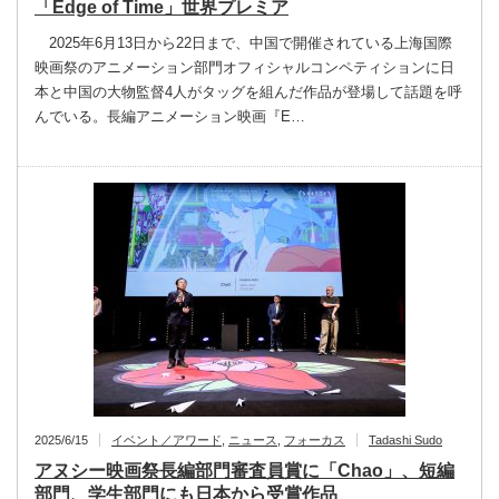
「Edge of Time」世界プレミア
2025年6月13日から22日まで、中国で開催されている上海国際
映画祭のアニメーション部門オフィシャルコンペティションに日
本と中国の大物監督4人がタッグを組んだ作品が登場して話題を呼
んでいる。長編アニメーション映画『E…
2025/6/15
イベント／アワード
,
ニュース
,
フォーカス
Tadashi Sudo
アヌシー映画祭長編部門審査員賞に「Chao」、短編
部門、学生部門にも日本から受賞作品