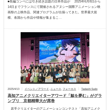
■長編コンペには引き続き話題の日本作品が 2025年6月8日から
14日までフランスにて開催されるアヌシー国際アニメーション映
画祭の上映作品、関連プログラムが出揃ってきた。世界最大規
模、各国から作品や情報が集まるこ…
2025/4/13
イベント／アワード
,
ニュース
,
フォーカス
Tadashi Sudo
高知アニメクリエイターアワード「鯨を夢む」がグラ
ンプリ 京都精華大が席巻
若手クリエイターのアニメーションコンテスト「高知アニメク