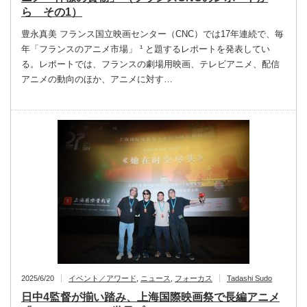
ら その1）
豊永真美 フランス国立映画センター（CNC）では17年連続で、毎
年「フランスのアニメ市場」 ¹ と題するレポートを発表してい
る。レポートでは、フランスの劇場用映画、テレビアニメ、配信
アニメの動向のほか、アニメに対す…
2025/6/20
イベント／アワード
,
ニュース
,
フォーカス
Tadashi Sudo
日中4監督が揃い踏み、上海国際映画祭で長編アニメ