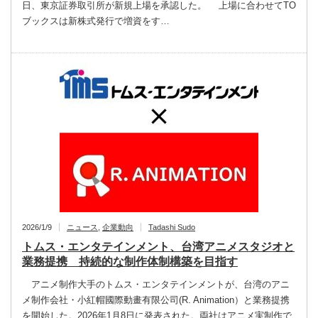
日、東京証券取引所が新規上場を承認した。 上場に合わせてTO
ブックスは新株式発行で増資をす…
2026/1/9
ニュース
,
企業動向
Tadashi Sudo
トムス・エンタテインメント、台湾アニメスタジオと
業務提携 持続的な制作体制構築を目指す
アニメ制作大手のトムス・エンタテインメントが、台湾のアニ
メ制作会社・小紅帽國際動畫有限公司(R. Animation）と業務提携
を開始した。2026年1月8日に発表された。両社はアニメ実制作で