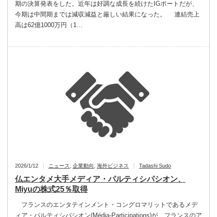
期の決算発表をした。近年は好調な成長を続けたIGポートだが、
今期は中間期までは減収減益と厳しい結果になった。 連結売上
高は62億1000万円（1…
2026/1/12
ニュース
,
企業動向
,
海外ビジネス
Tadashi Sudo
仏エンタメ大手メディア・パルティシパシオン、
Miyuの株式25％取得
フランスのエンタテインメント・コングロマリットであるメデ
ィア・パルティシパシオン(Média-Participations)が、フランスのア