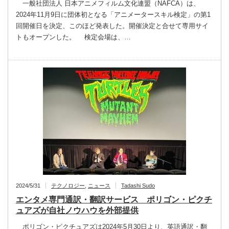
一般社団法人 日本アニメフィルム文化連盟（NAFCA）は、
2024年11月9日に団体初となる「アニメータースキル検定」の第1
回開催日を決定、このほど発表した。開催決定と合せて専用サイ
トもオープンした。 検定会場は、…
2024/5/31
テクノロジー
,
ニュース
Tadashi Sudo
エンタメ専門通訳・翻訳サービス ポリゴン・ピクチ
ュアズが自社ノウハウを外部提供
ポリゴン・ピクチュアズは2024年5月30日より、英語通訳・翻