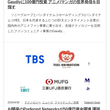
Gaudiyに100億円投資 アニメ/マンガの世界発信を目
指す
ソニーグループとバンダイナムコホールディングス(バンダイナ
ムコHD)、日本を代表するふたつの巨大エンタテイメント企業が、
国内外のアニメファン事業に乗り出す。先端テクノロジーを活用
したファンコミュニティ事業のGaudiy…
2025/4/30
テクノロジー
,
ニュース
,
ファイナンス／決算
Tadashi Sudo
AI開発のPreferred Networksが50億円資金調達 講談