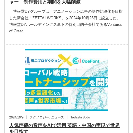
ャー 制作費用と期間を大幅削減
博報堂DYグループは、アニメーション広告の制作効率化を目指
した新会社「ZETTAI WORKS」を2024年10月25日に設立した。
博報堂DYホールディングス傘下の特別目的子会社であるVentures
of Creat…
2024/10/9
テクノロジー
,
ニュース
Tadashi Sudo
人気声優の音声をAIで活用 英語・中国の実現で世界
を目指す