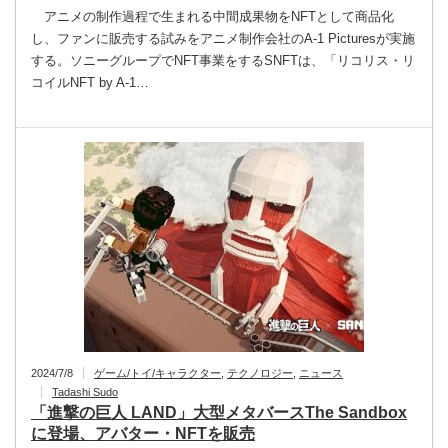
アニメの制作過程で生まれる中間成果物をNFTとして商品化
し、ファンに販売する試みをアニメ制作会社のA-1 Picturesが実施
する。ソニーグループでNFT事業をするSNFTは、「リコリス・リ
コイルNFT by A-1…
2024/7/8
ゲーム/トイ/キャラクター
,
テクノロジー
,
ニュース
Tadashi Sudo
「進撃の巨人 LAND」大型メタバースThe Sandbox
に登場、アバター・NFTを販売