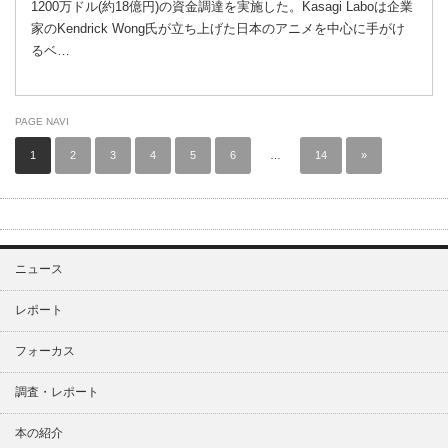
1200万ドル(約18億円)の資金調達を実施した。Kasagi Laboは企業
家のKendrick Wong氏が立ち上げた日本のアニメを中心に手がけ
るベ…
PAGE NAVI
1
2
3
4
5
6
…
14
»
ニュース
レポート
フォーカス
調査・レポート
本の紹介