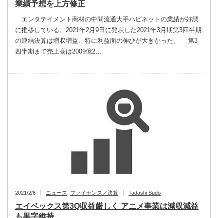
業績予想を上方修正
エンタテイメント商材の中間流通大手ハピネットの業績が好調
に推移している。2021年2月9日に発表した2021年3月期第3四半期
の連結決算は増収増益、特に利益面の伸びが大きかった。 第3
四半期まで売上高は2009億2…
2021/2/6
ニュース
,
ファイナンス／決算
Tadashi Sudo
エイベックス第3Q収益厳しく アニメ事業は減収減益
も黒字維持