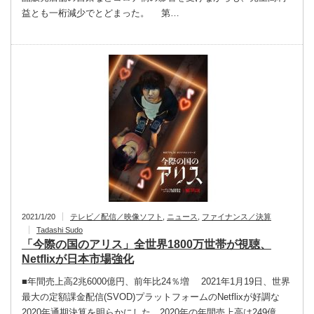
益とも一桁減少でとどまった。 第…
2021/1/20
テレビ／配信／映像ソフト
,
ニュース
,
ファイナンス／決算
Tadashi Sudo
「今際の国のアリス」全世界1800万世帯が視聴、
Netflixが日本市場強化
■年間売上高2兆6000億円、前年比24％増 2021年1月19日、世界
最大の定額課金配信(SVOD)プラットフォームのNetflixが好調な
2020年通期決算を明らかにした。2020年の年間売上高は249億