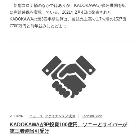
新型コロナ禍のなかではありが、KADOKAWAが多角展開を梃
に利益確保を実現している。2021年2月4日に発表された
KADOKAWAの第3四半期決算は、連結売上高で1.7％増の1527億
7700万円と前年並みにとどまっ…
2021/2/4
ニュース
,
ファイナンス／決算
Tadashi Sudo
KADOKAWAがIP投資100億円、ソニーとサイバーが
第三者割当引受け