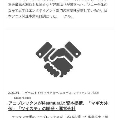
過去最高の利益を見通すなど好調ぶりが際立った。ソニー全体の
なかで近年はエンタテイメント部門の重要性が増しているが、日
本アニメ関連事業も好調だった。 グル…
2021/2/1
ゲーム/トイ/キャラクター
,
ニュース
,
ファイナンス／決算
Tadashi Sudo
アニプレックスがf4samuraiと資本提携、「マギカ外
伝」「ツイステ」の開発・運営会社
エンタメ大手のアニプレックスが、M&Aを通じた事業拡大に引