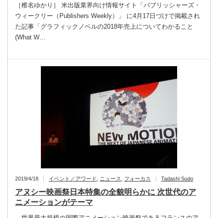
［椎名ゆかり］ 米出版業界向け情報サイト「パブリッシャーズ・
ウィークリー（Publishers Weekly）」 に4月17日づけで掲載され
た記事「グラフィックノベルの2018年売上についてわかること
(What W…
2019/4/18
イベント／アワード
,
ニュース
,
フォーカス
Tadashi Sudo
アヌシー映画祭日本特集の全貌明らかに 次世代のア
ニメーションがテーマ
世界最大規模の国際アニメーション映画祭であるフランスのア