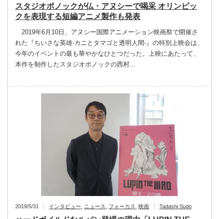
スタジオポノックが仏・アヌシーで喝采 オリンピッ
クを表現する短編アニメ製作も発表
2019年6月10日、アヌシー国際アニメーション映画祭で開催さ
れた『ちいさな英雄-カニとタマゴと透明人間-』の特別上映会は、
今年のイベントの最も華やかなひとつだった。上映にあたって、
本作を制作したスタジオポノックの西村…
2019/5/31
インタビュー
,
ニュース
,
フォーカス
,
映画
Tadashi Sudo