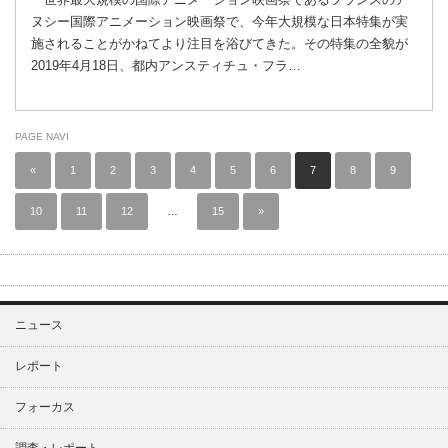
ヌシー国際アニメーション映画祭で、今年大規模な日本特集が実
施されることがかねてより注目を浴びてきた。その特集の全貌が
2019年4月18日、都内アンスティチュ・フラ…
PAGE NAVI
«
1
2
3
4
5
6
7
8
9
10
11
12
…
15
»
ニュース
レポート
フォーカス