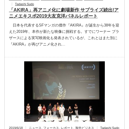
Tadashi Sudo
「AKIRA」再アニメ化に劇場新作 サプライズ続出!ア
ニメエキスポ2019大友克洋パネルレポート
日本を代表するSFマンガの傑作『AKIRA』が誕生から38年を迎
えた2019年、本作が新たな映像に挑戦する。すでにワーナー ブラ
ザースによる実写映画化も発表されているが、これとはまた別に
『AKIRA』が再びアニメ化され…
2019/6/18
ニュース
,
フォーカス
,
レポート
,
海外ビジネス
Tadashi Sudo