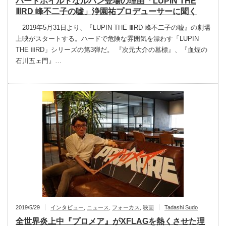
ハードボイルドなルパン登場の理由「LUPIN THE
ⅢRD 峰不二子の嘘」浄園祐プロデューサーに聞く
2019年5月31日より、『LUPIN THE ⅢRD 峰不二子の嘘』の劇場
上映がスタートする。ハードで危険な雰囲気を漂わす「LUPIN
THE ⅢRD」シリーズの第3弾だ。 『次元大介の墓標』、『血煙の
石川五ェ門』…
2019/5/29
インタビュー
,
ニュース
,
フォーカス
,
映画
Tadashi Sudo
全世界炎上中『プロメア』がXFLAGを熱くさせた理