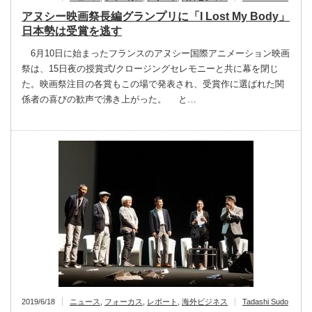
アヌシー映画祭長編グランプリに「I Lost My Body」
日本勢は受賞を逃す
6月10日に始まったフランスのアヌシー国際アニメーション映画
祭は、15日夜の授賞式/クロージングセレモニーと共に幕を閉じ
た。映画祭注目の各賞もこの場で発表され、受賞作に選ばれた関
係者の喜びの歓声で沸き上がった。 と…
2019/6/18
ニュース
,
フォーカス
,
レポート
,
海外ビジネス
Tadashi Sudo