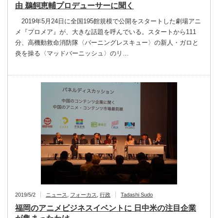
由 鵜飼恵輔プロデューサーに聞く
2019年5月24日に全国195館規模で公開をスタートした劇場アニ
メ『プロメア』が、大きな話題を呼んでいる。スタートから111
分、高機動救命消防隊〈バーニングレスキュー〉の新人・ガロと
炎を操る〈マッドバーニッシュ〉のリ…
2019/5/2
ニュース
,
フォーカス
,
行政
Tadashi Sudo
福岡のアニメビジネスイベントに 日中米の注目企業