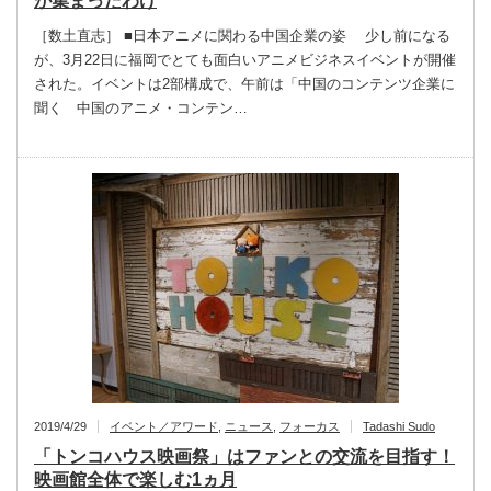
が集まったわけ
［数土直志］ ■日本アニメに関わる中国企業の姿 少し前になる
が、3月22日に福岡でとても面白いアニメビジネスイベントが開催
された。イベントは2部構成で、午前は「中国のコンテンツ企業に
聞く 中国のアニメ・コンテン…
2019/4/29
イベント／アワード
,
ニュース
,
フォーカス
Tadashi Sudo
「トンコハウス映画祭」はファンとの交流を目指す！
映画館全体で楽しむ1ヵ月