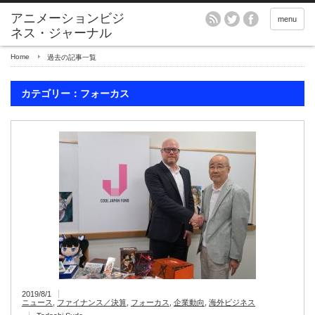
アニメーションビジ
menu
ネス・ジャーナル
Home
過去の記事一覧
カテゴリー：フォーカス
2019/8/1
ニュース
,
ファイナンス／決算
,
フォーカス
,
企業動向
,
海外ビジネス