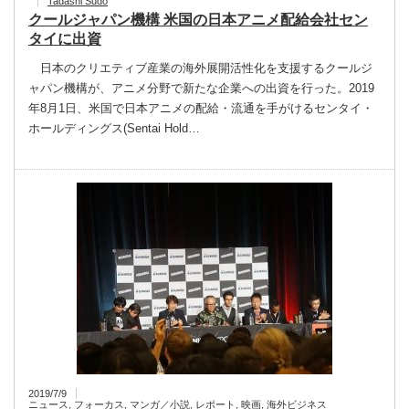
Tadashi Sudo
クールジャパン機構 米国の日本アニメ配給会社セン
タイに出資
日本のクリエティブ産業の海外展開活性化を支援するクールジ
ャパン機構が、アニメ分野で新たな企業への出資を行った。2019
年8月1日、米国で日本アニメの配給・流通を手がけるセンタイ・
ホールディングス(Sentai Hold…
2019/7/9
ニュース
,
フォーカス
,
マンガ／小説
,
レポート
,
映画
,
海外ビジネス