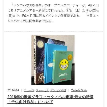
「トンコハウス映画祭」のオープニングパーティーが、4月26日
にＥＪアニメシアター新宿にて行われた。27日（土）より5月26日
(日)まで、約1ヶ月間に渡るイベントの前夜祭である。 当日はト
ンコハウスの共同創業者である…
2019/4/24
ニュース
,
フォーカス
,
マンガ／小説
Tadashi Sudo
2018年の米国グラフィックノベル市場 最大の特徴
「子供向け作品」について