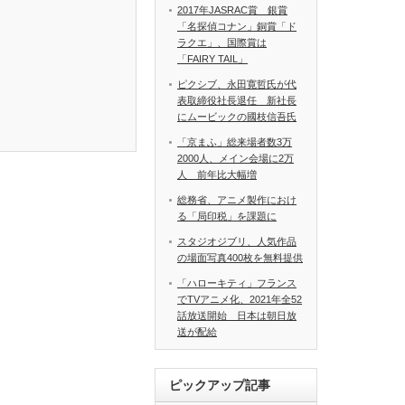
2017年JASRAC賞 銀賞
「名探偵コナン」銅賞「ド
ラクエ」、国際賞は
「FAIRY TAIL」
ピクシブ、永田寛哲氏が代
表取締役社長退任 新社長
にムービックの國枝信吾氏
「京まふ」総来場者数3万
2000人、メイン会場に2万
人 前年比大幅増
総務省、アニメ製作におけ
る「局印税」を課題に
スタジオジブリ、人気作品
の場面写真400枚を無料提供
「ハローキティ」フランス
でTVアニメ化、2021年全52
話放送開始 日本は朝日放
送が配給
ピックアップ記事