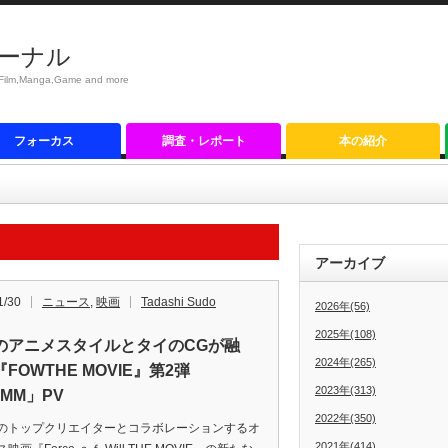
ーナル
anga,Game and more
フォーカス
調査・レポート
本の紹介
アーカイブ
1/30
ニュース
,
映画
Tadashi Sudo
2026年(56)
2025年(108)
のアニメスタイルとタイのCGが融
2024年(265)
FOWTHE MOVIE』第2弾
2023年(313)
MM」PV
2022年(350)
のトップクリエイターとコラボレーションするオ
2021年(414)