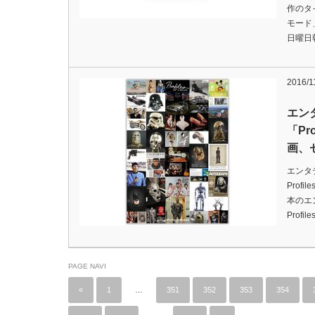
作のタ
モード
日曜日
2016/1
エン
「Pr
画、
エンタ
Prof
本のエ
Profi
PAGE NAVI
«
1
…
351
352
353
354