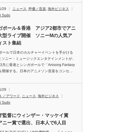
1/29
ニュース
,
声優／音楽
,
海外ビジネス
i Sudo
ガポール＆香港 アジア2都市でアニ
大型ライブ開催 ソニーMの人気ア
ィスト集結
ポールで日本のカルチャーイベントを手がける
Oとソニー・ミュージックエンタテインメントが、
年3月に香港とシンガポールで「Anisong Fantasy
e」を開催する。日本のアニメソン音楽をコンセ…
1/29
ト／アワード
,
ニュース
,
海外ビジネス
i Sudo
守監督にウィンザー・マッケイ賞
アニー賞で選出、日本人で6人目