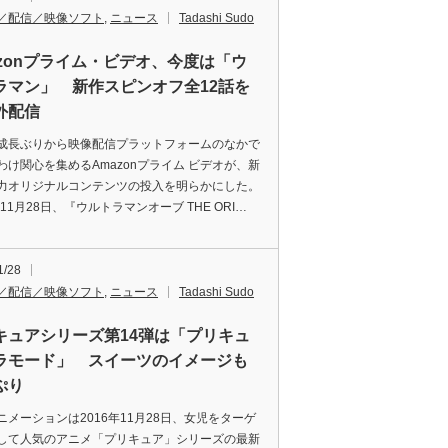
／配信／映像ソフト
,
ニュース
Tadashi Sudo
azonプライム・ビデオ、今度は「ウ
ラマン」 新作スピンオフ全12話を
外配信
成長ぶりから映像配信プラットフォームのなかで
わけ関心を集めるAmazonプライム ビデオが、新
力オリジナルコンテンツの投入を明らかにした。
年11月28日、『ウルトラマンオーブ THE ORI…
1/28
／配信／映像ソフト
,
ニュース
Tadashi Sudo
キュアシリーズ第14弾は「プリキュ
ラモード」 スイーツのイメージも
ぷり
ニメーションは2016年11月28日、女児をターゲ
して人気のアニメ「プリキュア」シリーズの最新