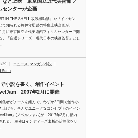
」など上映 東京国立近代美術館フ
ムセンターが企画
ST IN THE SHELL 攻殻機動隊』や『イノセン
どで知られる押井守監督の特集上映企画が、
7年1月に東京国立近代美術館フィルムセンターで開
る。「自選シリーズ 現代日本の映画監督」とし
…
1/29
ニュース
,
マンガ／小説
i Sudo
間で小説を書く、創作イベント
velJam」2007年2月に開催
編集者がチームを組んで、わずか2日間で創作小
き上げる。そんなユニークなコンセプトのイベン
velJam」(ノベルジャム)が、2017年2月に都内
される。 主催はインディーズ出版の活性化をサ
…