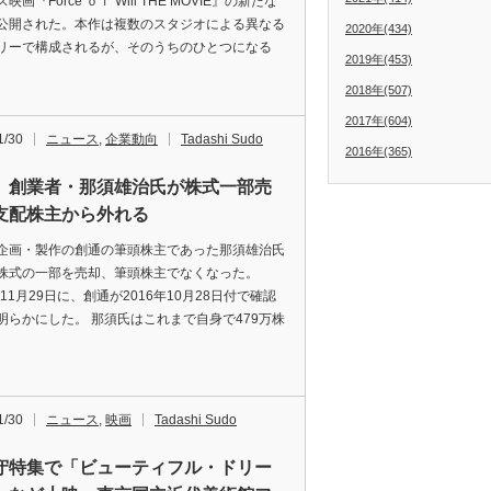
映画『Force ｏｆ Will THE MOVIE』の新たな
公開された。本作は複数のスタジオによる異なる
2020年(434)
リーで構成されるが、そのうちのひとつになる
2019年(453)
2018年(507)
2017年(604)
1/30
ニュース
,
企業動向
Tadashi Sudo
2016年(365)
 創業者・那須雄治氏が株式一部売
支配株主から外れる
企画・製作の創通の筆頭株主であった那須雄治氏
株式の一部を売却、筆頭株主でなくなった。
年11月29日に、創通が2016年10月28日付で確認
明らかにした。 那須氏はこれまで自身で479万株
1/30
ニュース
,
映画
Tadashi Sudo
守特集で「ビューティフル・ドリー