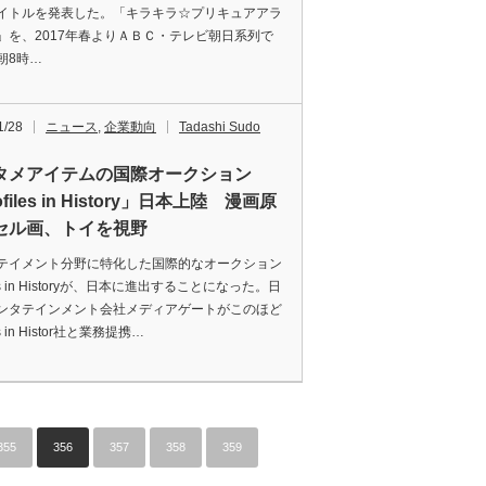
イトルを発表した。「キラキラ☆プリキュアアラ
」を、2017年春よりＡＢＣ・テレビ朝日系列で
朝8時…
1/28
ニュース
,
企業動向
Tadashi Sudo
タメアイテムの国際オークション
ofiles in History」日本上陸 漫画原
セル画、トイを視野
テイメント分野に特化した国際的なオークション
iles in Historyが、日本に進出することになった。日
ンタテインメント会社メディアゲートがこのほど
les in Histor社と業務提携…
355
356
357
358
359