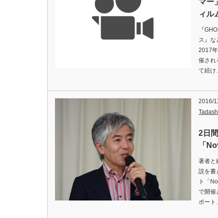
マー
ィル
『GHO
ス』な
201
催され
て続け
2016/1
Tadash
2日
「No
著者と
説を書
ト「No
で開催
ポート