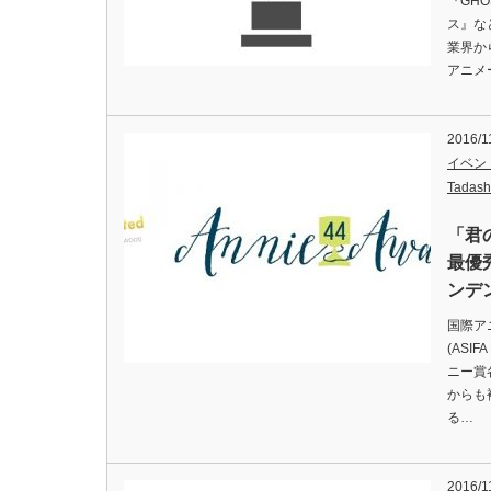
『GHO
ス』な
業界か
アニメ
2016/1
イベン
Tadash
「君
最優
ンデ
国際ア
(ASI
ニー賞
からも
る…
2016/1