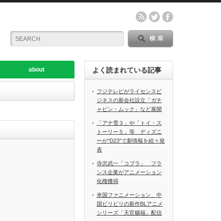
about
よく読まれている記事
フジテレビがライセンスビ
ジネスの新会社設立「ガチ
ャピン・ムック」など展開
「アナ雪３」や「トイ・ス
トーリー５」等 ディズニ
ーが“D23”で新情報を続々発
表
寺沢武一「コブラ」 フラ
ンス企業がアニメーション
化権獲得
米国ファニメーション、中
国ビリビリの新作BLアニメ
シリーズ「天官赐福」配信