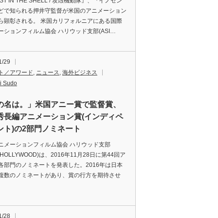
ST IN THE SHELL / 攻殻機動隊』、『イノセン
どで知られる押井守監督が米国のアニメーション
ら顕彰される。 米国カリフォルニアにある国際
ーションフィルム協会 ハリウッド支部(ASI…
1/29
ト／アワード
,
ニュース
,
海外ビジネス
i Sudo
の名は。」米国アニー賞で監督賞、
秀長編アニメーション賞(インディペ
ント)の2部門ノミネート
ニメーションフィルム協会 ハリウッド支部
FA HOLLYWOOD)は、2016年11月28日に第44回ア
各部門のノミネートを発表した。2016年は日本
複数のノミネートがあり、賞の行方を期待させ
1/28