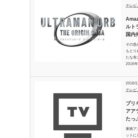
テレビ
Am
ルト
国内
その急
もとり
たな有
2016
2016/1
テレビ
プリ
アア
たっ
東映ア
ットに