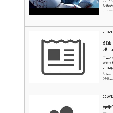
ムニバス
映像が
ストー
『…
2016/1
創通
却 
アニメ
が保有
2016
したと
(全体…
2016/1
押井