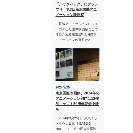
「ルックバック」にグラン
プリ 第3回新潟国際アニ
メーション映画祭
長編アニメーションにフォ
ーカスした国際映画祭として
注目される第3回新潟国際ア
ニメーション映画祭が2…
2024/9/25
東京国際映画祭、2024年の
アニメーション部門は12作
品 ヤマト50周年記念上映
も
2024年9月25日、東京ミッ
ドタウン日比谷 BASE Q
HALLにて、第37回東京国際