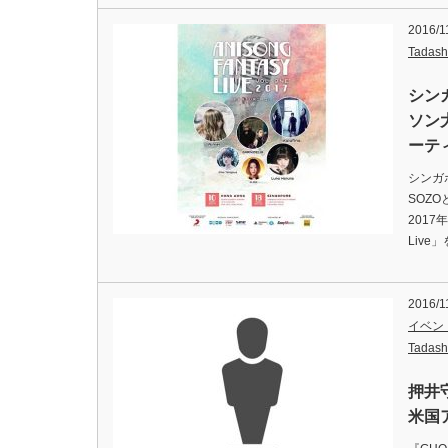
2016/1
Tadash
シン
ソン
ーテ
シンガ
SOZ
2017
Liv
2016/1
イベン
Tadash
押井
米国