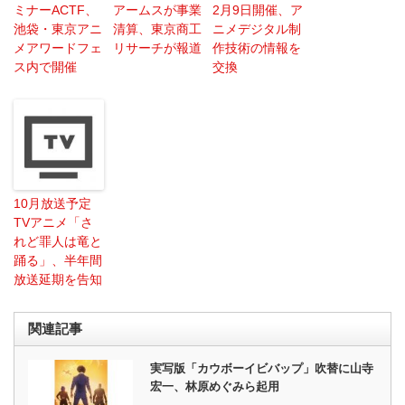
ミナーACTF、
アームスが事業
2月9日開催、ア
池袋・東京アニ
清算、東京商工
ニメデジタル制
メアワードフェ
リサーチが報道
作技術の情報を
ス内で開催
交換
10月放送予定
TVアニメ「さ
れど罪人は竜と
踊る」、半年間
放送延期を告知
関連記事
実写版「カウボーイビバップ」吹替に山寺
宏一、林原めぐみら起用