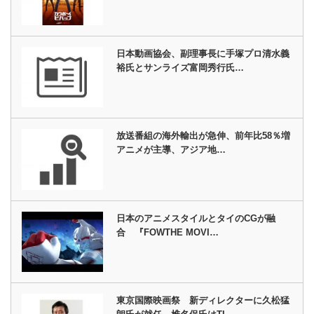
日本動画協会、副理事長に手塚プロ清水義
裕氏とサンライズ富岡秀行氏…
放送番組の海外輸出が急伸、前年比58％増
アニメが主導、アジア地…
日本のアニメスタイルとタイのCGが融
合 『FOWTHE MOVI…
東京国際映画祭 新ディレクターに久松猛