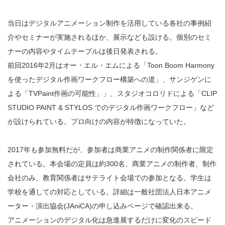
当日はデジタルアニメーション制作を活用している各社の事例紹
介やセミナーが実施されるほか、展示なども設ける。個別のセミ
ナーの内容やタイムテーブルは後日発表される。
前回2016年2月はオー・エル・エムによる「Toon Boom Harmony
を使ったデジタル作画ワークフロー構築への道」、サンジゲンに
よる「TVPaint作画の可能性」」、スタジオコロリドによる「CLIP
STUDIO PAINT & STYLOS でのデジタル作画ワークフロー」など
が設けられている。プロ向けの内容が特徴になっていた。
2017年も参加無料だが、参加者は商業アニメの制作関係者に限定
されている。本会場の定員は約300名、商業アニメの制作者、制作
会社のみ、教育関係者はサテライト会場での参加となる。学生は
学校を通しての対応としている。詳細は一般社団法人日本アニメ
ーター・演出協会(JAniCA)の申し込みページで確認出来る。
アニメーションのデジタル化は急進展するだけに変化のスピード