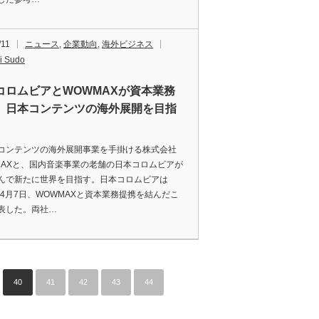
/11
ニュース
,
企業動向
,
海外ビジネス
i Sudo
コロムビアとWOWMAXが資本業務
 日本コンテンツの海外展開を目指
ンテンツの海外展開事業を手掛ける株式会社
MAXと、国内音楽事業の老舗の日本コロムビアが
んで新たに世界を目指す。日本コロムビアは
7年4月7日、WOWMAXと資本業務提携を結んだこ
表した。両社…
40
41
42
43
44