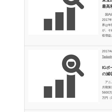
東宝
最高
国内最
201
界は年
が、そ
収増益
2017/4
Tadash
IG
の減
アニメ製
月期第
5600
万円（1