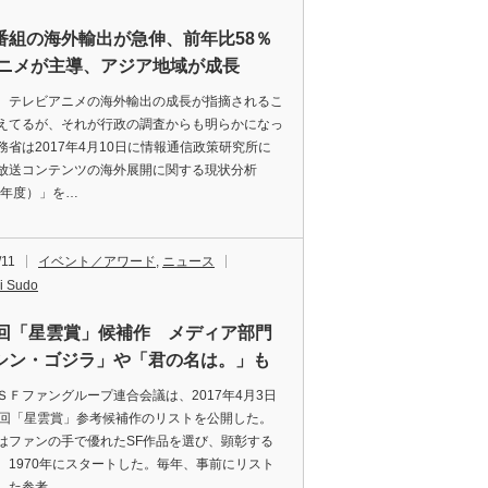
番組の海外輸出が急伸、前年比58％
アニメが主導、アジア地域が成長
テレビアニメの海外輸出の成長が指摘されるこ
えてるが、それが行政の調査からも明らかになっ
務省は2017年4月10日に情報通信政策研究所に
放送コンテンツの海外展開に関する現状分析
15年度）」を…
/11
イベント／アワード
,
ニュース
i Sudo
8回「星雲賞」候補作 メディア部門
シン・ゴジラ」や「君の名は。」も
Ｆファングループ連合会議は、2017年4月3日
8回「星雲賞」参考候補作のリストを公開した。
はファンの手で優れたSF作品を選び、顕彰する
、1970年にスタートした。毎年、事前にリスト
した参考…