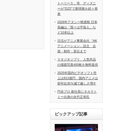
トーリー５」等 ディズニ
ーが“D23”で新情報を続々発
表
2026年アヌシー映画祭 日本
長編は「我々は宇宙人」な
ど10本以上
日活がアニメ事業会社「NK
アニメーション」設立 企
画・制作・宣伝まで
スタジオジブリ、人気作品
の場面写真400枚を無料提供
2025年国内ビデオソフト売
上は812億円、国内アニメは
前年比30％減で厳しさ増す
円谷プロ 新社長にタカラト
ミー出身の永竹正幸氏
ピックアップ記事