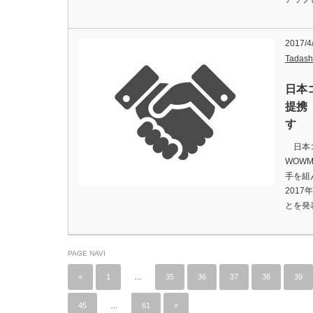
2017/4
Tadash
日本
提携
す
日本コ
WOW
手を組
201
とを発
PAGE NAVI
«
1
…
35
36
37
38
39
45
…
61
»