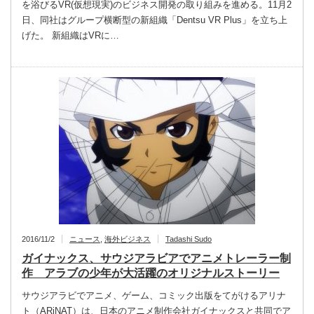
を浴びるVR(仮想現実)のビジネス開発の取り組みを進める。11月2
日、同社はグループ横断型の新組織「Dentsu VR Plus」を立ち上
げた。 新組織はVRに…
2016/11/2
ニュース
,
海外ビジネス
Tadashi Sudo
ガイナックス、サウジアラビアでアニメトレーラー制
作 アラブの少年が大活躍のオリジナルストーリー
サウジアラビでアニメ、ゲーム、コミック出版をてがけるアリナ
ト（ARiNAT）は、日本のアニメ制作会社ガイナックスと共同でア