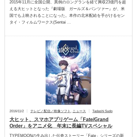
2015年11月に全国公開、異例のロングランを経て興収23億円を超
える大ヒットとなった『劇場版 ガールズ＆パンツァー』が、米
国でも上映されることになった。本作の北米配給を手がけるセン
タイ・フィルムワークス(Sentai …
2016/11/2
テレビ／配信／映像ソフト
,
ニュース
Tadashi Sudo
大ヒット、スマホアプリゲーム「Fate/Grand
Order」をアニメ化 年末に長編TVスペシャル
TYPEMOONの生み出した伝奇ストーリー「Fate」シリーズの新