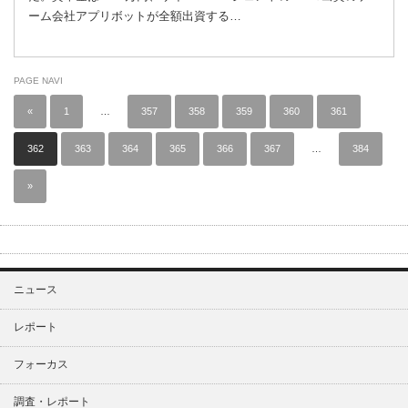
ーム会社アプリボットが全額出資する…
PAGE NAVI
«
1
…
357
358
359
360
361
362
363
364
365
366
367
…
384
»
ニュース
レポート
フォーカス
調査・レポート