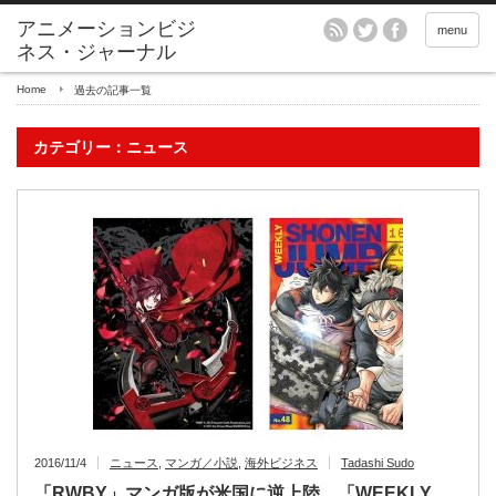
アニメーションビジ
menu
ネス・ジャーナル
Home
過去の記事一覧
カテゴリー：ニュース
2016/11/4
ニュース
,
マンガ／小説
,
海外ビジネス
Tadashi Sudo
「RWBY」マンガ版が米国に逆上陸 「WEEKLY