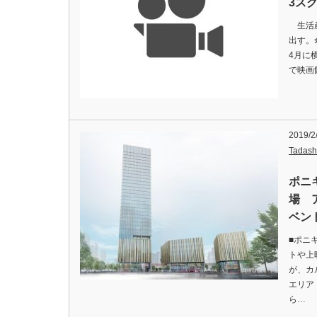
3ス
生活産
出す。傘
4月に
で映画
2019/2
Tadash
ポニ
場 
ベン
■ポニキ
トや上
が、カ
エリア
ら…