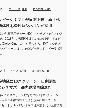
/20
ニュース
,
映画
Tadashi Sudo
ルビーシネマ」が日本上陸 新世代
場体験を松竹系シネコンが採用
の映画興業チェーン松竹マルチプレックスシア
が、2018年より米国生まれの劇場設備「ドルビ
(Dolby Cinema)」を導入する。松竹マルチプ
スシアターズは、このほど米国のドルビーラボラ
…
/2
ニュース
,
映画
Tadashi Sudo
谷地区に16スクリーン、日劇閉館
HOシネマズ 都内劇場再編進む
2位のスクリーン数を持つ映画興行チェーン
Oシネマズの都内劇場再編が急激に進んでいる。
7年8月31日、TOHOシネマズは東京千代田区有楽町