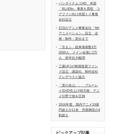
バンダイナムコHD、米国
「BLUEfin」事業を買収 コ
アファン向け米国トイ事業
会社設立
日活がアニメ事業会社「NK
アニメーション」設立 企
画・制作・宣伝まで
「京まふ」総来場者数3万
2000人、メイン会場に2万
人 前年比大幅増
三菱UFJが映画投資ファン
ド設立 講談社、制作会社
クレデウスと協力
「君の名は。」、ブルーレ
イ/DVD売上げ86万枚 アニ
メ分野で他を圧倒
2016年度、国内アニメ10億
円超えが11本 邦画興収の4
割超え
ピックアップ記事