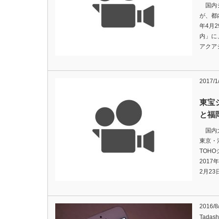
国内シ
が、都
年4月
内」に
アクア
2017/1
東宝
と福
国内大
東京・
TOH
201
2月2
2016/8
Tadash