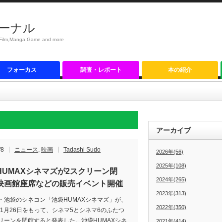
ーナル
anga,Game and more
フォーカス
調査・レポート
本の紹介
アーカイブ
/8
ニュース
,
映画
Tadashi Sudo
2026年(56)
2025年(108)
HUMAXシネマズが2スクリーン閉
2024年(265)
映画館座席などの販売イベント開催
2023年(313)
池袋のシネコン「池袋HUMAXシネマズ」が、
2022年(350)
3年1月26日をもって、シネマ5とシネマ6のふたつ
リーンを閉館すると発表した。池袋HUMAXシネ
2021年(414)