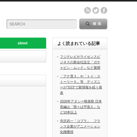
about
よく読まれている記事
フジテレビがライセンスビ
ジネスの新会社設立「ガチ
ャピン・ムック」など展開
「アナ雪３」や「トイ・ス
トーリー５」等 ディズニ
ーが“D23”で新情報を続々発
表
2026年アヌシー映画祭 日本
長編は「我々は宇宙人」な
ど10本以上
寺沢武一「コブラ」 フラ
ンス企業がアニメーション
化権獲得