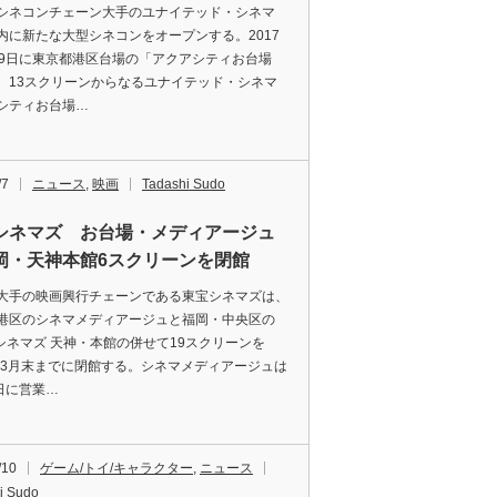
ネコンチェーン大手のユナイテッド・シネマ
内に新たな大型シネコンをオープンする。2017
29日に東京都港区台場の「アクアシティお台場
、13スクリーンからなるユナイテッド・シネマ
シティお台場…
/7
ニュース
,
映画
Tadashi Sudo
シネマズ お台場・メディアージュ
岡・天神本館6スクリーンを閉館
手の映画興行チェーンである東宝シネマズは、
港区のシネマメディアージュと福岡・中央区の
Oシネマズ 天神・本館の併せて19スクリーンを
7年3月末までに閉館する。シネマメディアージュは
3日に営業…
/10
ゲーム/トイ/キャラクター
,
ニュース
i Sudo