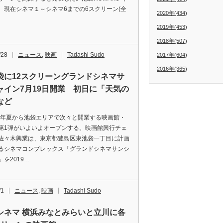
、現在シネマ１～シネマ6までの6スクリーン(全
2020年(434)
2019年(453)
2018年(507)
/28
ニュース
,
映画
Tadashi Sudo
2017年(604)
2016年(365)
に12スクリーングランドシネマサ
ャイン7月19日開業 初日に「天気の
など
9年夏から池袋エリアで次々と開業する映画館・
第1弾がいよいよオープンする。映画館興行チェ
佐々木興業は、東京都豊島区東池袋一丁目に計画
るシネマコンプレックス「グランドシネマサンシ
を2019…
/1
ニュース
,
映画
Tadashi Sudo
シネマ 横浜みなとみらいと立川に各