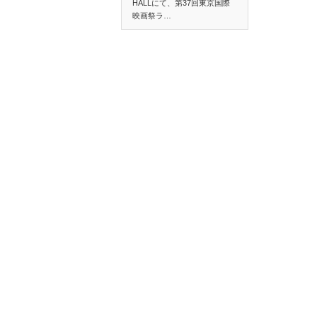
HALLにて、第37回東京国際
映画祭ラ…