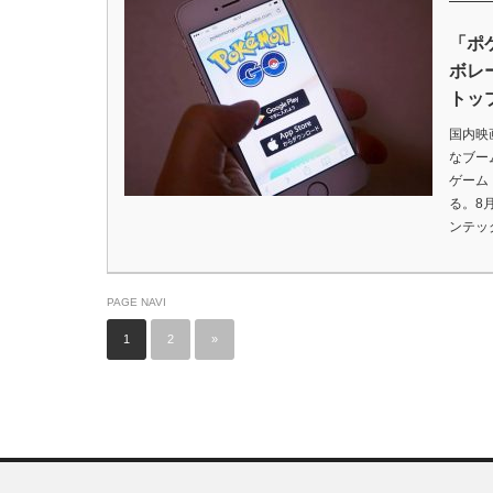
「ポ
ボレ
トッ
国内映
なブー
ゲーム
る。8
ンテック
PAGE NAVI
1
2
»