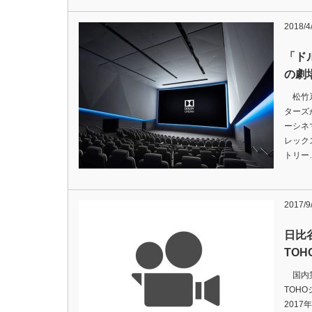
2018/4
「ド
の劇
松竹系
ターズ
ーシネマ
レック
トリー
2017/9
日比
TO
国内第
TOH
201