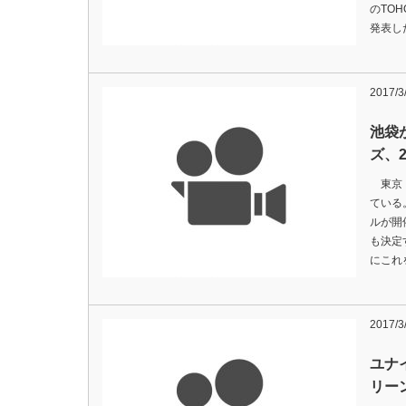
のTO
発表し
2017/3
池袋
ズ、
東京・
ている
ルが開
も決定
にこれ
2017/3
ユナ
リー