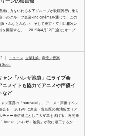
クリーンの映画館
業に力をいれる木下グループが映画興行に乗り
下のグループ企業kino cinémaを通じて、この
横浜・みなとみらい、そして東京・立川に相次い
館を開業する。 2019年4月12日(金)にオープ…
/2
ニュース
,
企業動向
,
声優／音楽
i Sudo
キャン「ハレザ池袋」にライブ会
アニメイトも協力でアニメや声優イ
トなど
ャン運営の「harevutai」、アニメ・声優イベン
映会も 2019年に東京・豊島区の東池袋エリア
ルチャー発信拠点として大変革を遂げる。再開発
「Hareza（ハレザ）池袋」が秋に竣工するか