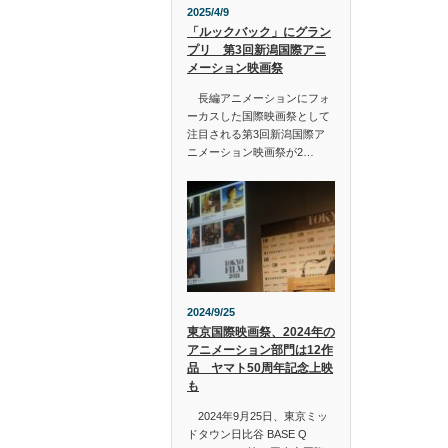
2025/4/9
「ルックバック」にグラン
プリ 第3回新潟国際アニ
メーション映画祭
長編アニメーションにフォ
ーカスした国際映画祭として
注目される第3回新潟国際ア
ニメーション映画祭が2…
2024/9/25
東京国際映画祭、2024年の
アニメーション部門は12作
品 ヤマト50周年記念上映
も
2024年9月25日、東京ミッ
ドタウン日比谷 BASE Q