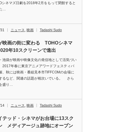
HOシネマズ日劇を2018年2月をもって閉館すると
た…
/31
ニュース
,
映画
Tadashi Sudo
が映画の街に変わる TOHOシネマ
2020年10スクリーンで進出
池袋が映画や映像文化の発信地として活気づい
。2017年春に東京アニメアワードフェスティバ
催、秋には映画・番組見本市TIFFCOMの会場に
するなど、関連の話題が相次いでいる。 さら
を盛り…
/14
ニュース
,
映画
Tadashi Sudo
イテッド・シネマがお台場に13スク
ン メディアージュ跡地にオープン