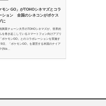
ケモン GO」がTOHOシネマズとコラ
ーション 全国のシネコンがポケス
プに
画興業チェーン大手のTOHOシネマズが、世界的
ムを巻き起こしているスマートフォン向けアプリ
「ポケモンGO」とのコラボレーションを実施す
月9日、「ポケモンGO」を運営する米国のナイア
(Nia…