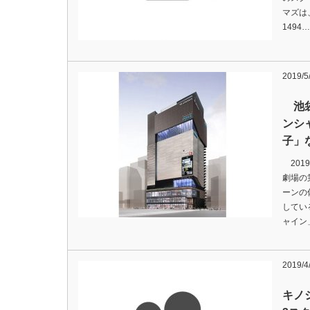
マズは
1494…
2019/5
池袋
ンシ
子」
201
劇場の
ーンの
してい
ャイン」
2019/4
キノ