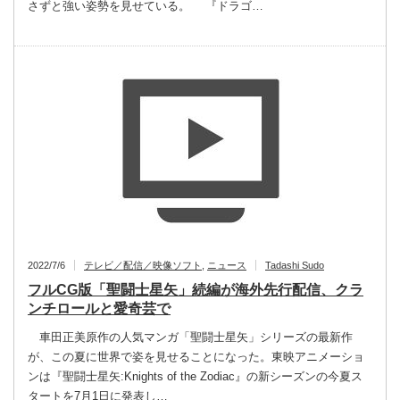
さずと強い姿勢を見せている。 『ドラゴ…
2022/7/6
テレビ／配信／映像ソフト
,
ニュース
Tadashi Sudo
フルCG版「聖闘士星矢」続編が海外先行配信、クラ
ンチロールと愛奇芸で
車田正美原作の人気マンガ「聖闘士星矢」シリーズの最新作
が、この夏に世界で姿を見せることになった。東映アニメーショ
ンは『聖闘士星矢:Knights of the Zodiac』の新シーズンの今夏ス
タートを7月1日に発表し…