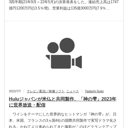
3四半期(21年9月～22年5月)の決算発表をした。連結売上高は1747
億円1200万円(13.5％増)、営業利益は135億3000万円(7.9％…
2022/7/7
テレビ／配信／映像ソフト
,
ニュース
Tadashi Sudo
Huluジャパンが米仏と共同製作、「神の雫」2023年
に世界放送・配信
ワインをテーマにした世界的なヒットマンガ『神の雫』が、日
本、米国、フランスの3ヵ国4社の国際共同製作で実写ドラマ化さ
れる。かねてより進められてきた撮影がこのほどクランクアップ