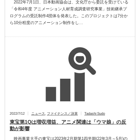
2022年7月1日、日本動画協会は、文化庁から委託を受けている
「令和4年度 アニメーション人材育成調査研究事業」技術継承プ
ログラムの受託制作4団体を発表した。このプロジェクトは7分か
ら10分程度のアニメーション制作をし…
2022/7/12
ニュース
,
ファイナンス／決算
Tadashi Sudo
東宝第1Qは増収増益、アニメ関連は「ウマ娘」の反
動が影響
映画事業大手の東宝は2023年2月期第1四半期(22年3月～5月)の