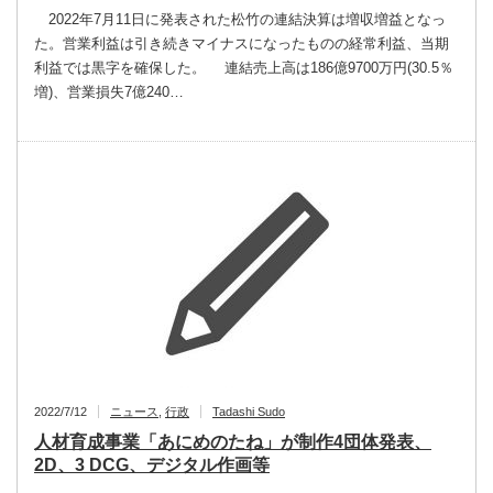
2022年7月11日に発表された松竹の連結決算は増収増益となっ
た。営業利益は引き続きマイナスになったものの経常利益、当期
利益では黒字を確保した。 連結売上高は186億9700万円(30.5％
増)、営業損失7億240…
2022/7/12
ニュース
,
行政
Tadashi Sudo
人材育成事業「あにめのたね」が制作4団体発表、
2D、3 DCG、デジタル作画等