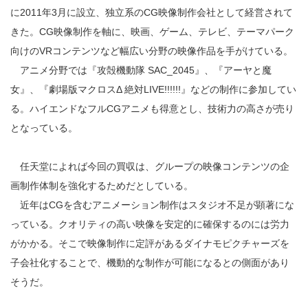
に2011年3月に設立、独立系のCG映像制作会社として経営されて
きた。CG映像制作を軸に、映画、ゲーム、テレビ、テーマパーク
向けのVRコンテンツなど幅広い分野の映像作品を手がけている。
アニメ分野では『攻殻機動隊 SAC_2045』、『アーヤと魔
女』、『劇場版マクロスΔ 絶対LIVE!!!!!!』などの制作に参加してい
る。ハイエンドなフルCGアニメも得意とし、技術力の高さが売り
となっている。
任天堂によれば今回の買収は、グループの映像コンテンツの企
画制作体制を強化するためだとしている。
近年はCGを含むアニメーション制作はスタジオ不足が顕著にな
っている。クオリティの高い映像を安定的に確保するのには労力
がかかる。そこで映像制作に定評があるダイナモピクチャーズを
子会社化することで、機動的な制作が可能になるとの側面があり
そうだ。