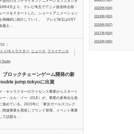
会社のダンデライオンアニメーションスタジオ
018年4月より、テレビ埼玉でアニメ放送枠企画・
2020年(434)
ュースをスタートした。ショートアニメーション
2019年(453)
を積極的に紹介していく。 テレビ埼玉は4月7
2018年(507)
毎週土…
2017年(604)
2016年(365)
/10
/トイ/キャラクター
,
ニュース
,
ファイナンス
i Sudo
E、ブロックチェーンゲーム開発の新
ouble jump.tokyoに出資
・キャラクターのライセンス事業からスタート
ィー・エル・イー（DLE）が、事業の多角化を急
に進めている。2015年に「東京ガールズコレク
」関連事業を買収しブランド管理、イベント事業
して話題を…