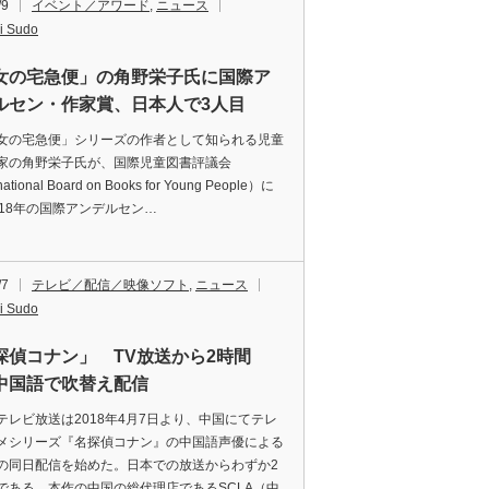
/9
イベント／アワード
,
ニュース
i Sudo
女の宅急便」の角野栄子氏に国際ア
ルセン・作家賞、日本人で3人目
の宅急便」シリーズの作者として知られる児童
家の角野栄子氏が、国際児童図書評議会
national Board on Books for Young People）に
018年の国際アンデルセン…
/7
テレビ／配信／映像ソフト
,
ニュース
i Sudo
探偵コナン」 TV放送から2時間
中国語で吹替え配信
レビ放送は2018年4月7日より、中国にてテレ
メシリーズ『名探偵コナン』の中国語声優による
の同日配信を始めた。日本での放送からわずか2
である。本作の中国の総代理店であるSCLA（中