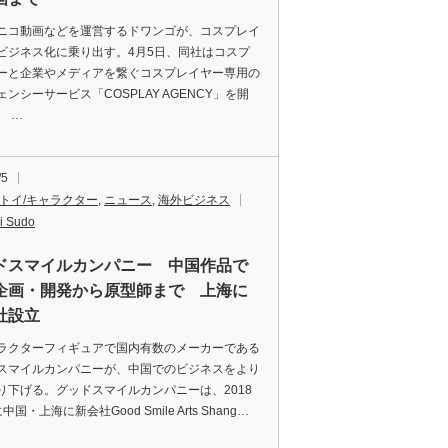
コ動画などを運営するドワンゴが、コスプレイ
ビジネス化に乗り出す。4月5日、同社はコスプ
ーと企業やメディアを繋ぐコスプレイヤー専用の
ンシーサービス「COSPLAY AGENCY」を開
。 …
/5
/トイ/キャラクター
,
ニュース
,
海外ビジネス
i Sudo
ドスマイルカンパニー 中国作品で
企画・開発から原型師まで 上海に
社設立
クターフィギュアで国内有数のメーカーである
スマイルカンパニーが、中国でのビジネスをより
り下げる。グッドスマイルカンパニーは、2018
中国・上海に新会社Good Smile Arts Shang…