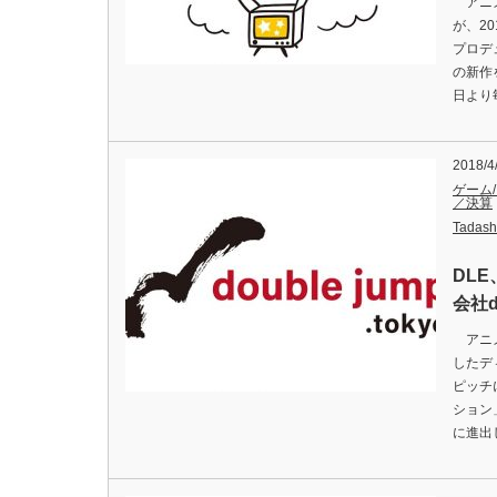
アニメ
が、2
プロデ
の新作
日より
2018/4
ゲーム
／決算
Tadash
DL
会社d
アニメ
したデ
ピッチ
ション
に進出