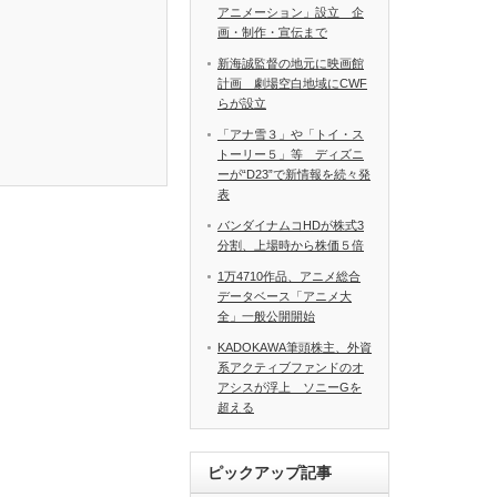
アニメーション」設立 企
画・制作・宣伝まで
新海誠監督の地元に映画館
計画 劇場空白地域にCWF
らが設立
「アナ雪３」や「トイ・ス
トーリー５」等 ディズニ
ーが“D23”で新情報を続々発
表
バンダイナムコHDが株式3
分割、上場時から株価５倍
1万4710作品、アニメ総合
データベース「アニメ大
全」一般公開開始
KADOKAWA筆頭株主、外資
系アクティブファンドのオ
アシスが浮上 ソニーGを
超える
ピックアップ記事