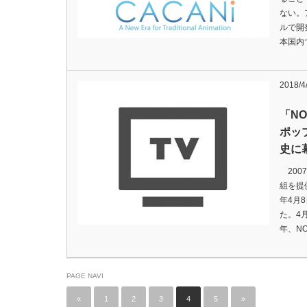
ない。
ルで開
本国内
2018/4
「N
ポッ
史に
200
組を提
年4月
た。4
年、N
PAGE NAVI
«
1
2
3
4
5
»