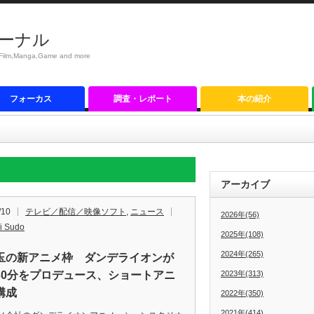
ーナル
anga,Game and more
フォーカス
調査・レポート
本の紹介
アーカイブ
/10
テレビ／配信／映像ソフト
,
ニュース
2026年(56)
i Sudo
2025年(108)
2024年(265)
玉の新アニメ枠 ダンデライオンが
30分をプロデュース、ショートアニ
2023年(313)
構成
2022年(350)
2021年(414)