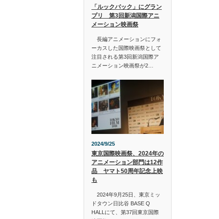
「ルックバック」にグラン
プリ 第3回新潟国際アニ
メーション映画祭
長編アニメーションにフォ
ーカスした国際映画祭として
注目される第3回新潟国際ア
ニメーション映画祭が2…
2024/9/25
東京国際映画祭、2024年の
アニメーション部門は12作
品 ヤマト50周年記念上映
も
2024年9月25日、東京ミッ
ドタウン日比谷 BASE Q
HALLにて、第37回東京国際