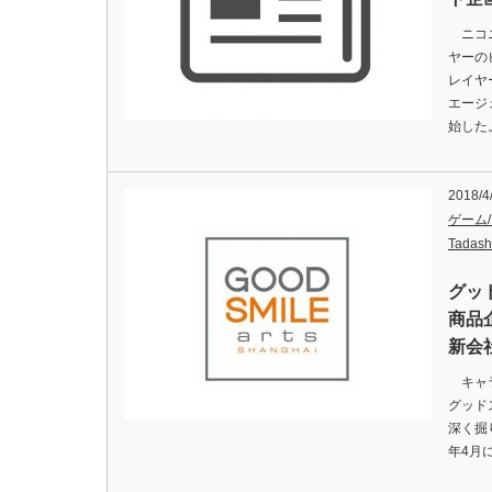
ニコニ
ヤーの
レイヤ
エージェ
始した
2018/4
ゲーム
Tadash
グッ
商品
新会
キャラ
グッド
深く掘
年4月に