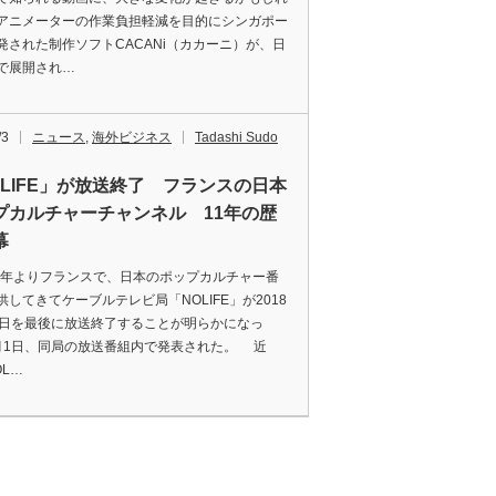
アニメーターの作業負担軽減を目的にシンガポー
発された制作ソフトCACANi（カカーニ）が、日
で展開され…
/3
ニュース
,
海外ビジネス
Tadashi Sudo
OLIFE」が放送終了 フランスの日本
プカルチャーチャンネル 11年の歴
幕
7年よりフランスで、日本のポップカルチャー番
供してきてケーブルテレビ局「NOLIFE」が2018
8日を最後に放送終了することが明らかになっ
月1日、同局の放送番組内で発表された。 近
OL…