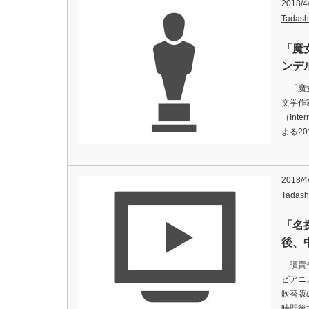
2018/4
Tadash
「魔
ンデ
「魔女
文学作
（Inter
よる2
2018/4
Tadash
「名
後、
讀賣テ
ビアニ
吹替版
時間後