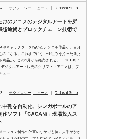
/4
テクノロジー
,
ニュース
Tadashi Sudo
だけのアニメのデジタルアートを所
仮想通貨とブロックチェーン技術で
やキャラクターを描いたデジタル作品が、自分
ものになる。これまでにない仕組みを持った新た
ト商品が、この4月から発売される。 2018年4
、デジタルアート販売のクリプト・アニメは、ブ
チェー…
/3
テクノロジー
,
ニュース
Tadashi Sudo
の中割を自動化、シンガポールのア
制作ソフト「CACANi」現場投入ス
ト
ーション制作の仕事のなかでも特に人手がかか
で知られる動画に、大きな変化が起きるかもしれ