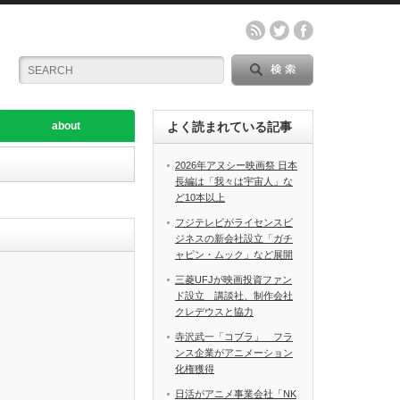
about
よく読まれている記事
2026年アヌシー映画祭 日本
長編は「我々は宇宙人」な
ど10本以上
フジテレビがライセンスビ
ジネスの新会社設立「ガチ
ャピン・ムック」など展開
三菱UFJが映画投資ファン
ド設立 講談社、制作会社
クレデウスと協力
寺沢武一「コブラ」 フラ
ンス企業がアニメーション
化権獲得
日活がアニメ事業会社「NK