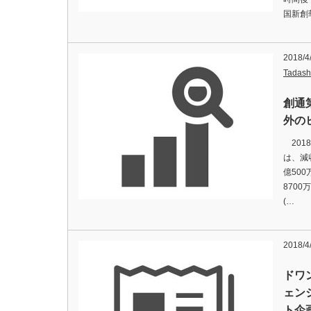
国新創
2018/4
Tadash
創通
外の
201
は、減
億50
8700
(…
2018/4
ドワ
ェン
ト企