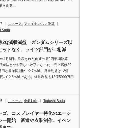
華文化発…
/7
ニュース
,
ファイナンス／決算
i Sudo
第2Q減収減益 ガンダムシリーズ以
ヒットなく、ライツ部門が二桁減
8年4月6日に発表された創通の第2四半期決算
収減益とやや苦しい数字になった。売上高は89
0万円と前年同期比で2.7％減、営業利益は12億
万円の12.5％減である。経常利益も13億5900万円
/6
ニュース
,
企業動向
Tadashi Sudo
ンゴ、コスプレイヤー特化のエージ
シー開始 派遣や衣装制作、イベン
画まで