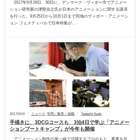
2017年9月29日、30日に、デンマーク・ヴィボー市でアニメー
ション研究家の津堅信之氏が日本のアニメーションに関する講演
を行った。9月25日から10月1日まで同地のヴィボー・アニメーシ
ョン フェスティバルで日本特集が…
2017/9/10
ニュース
,
学問／教育／就職
Tadashi Sudo
手描きに、3DCGコースも 3泊4日で学ぶ「アニメー
ションブートキャンプ」が今年も開催
アニメーション制作の第一線で活躍するプロのもと、業界を目