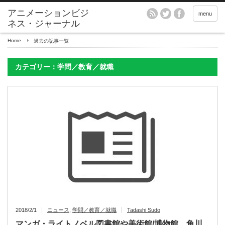
アニメーションビジ
menu
ネス・ジャーナル
Home
過去の記事一覧
カテゴリー：学問／教育／就職
2018/2/1
ニュース
,
学問／教育／就職
Tadashi Sudo
マンガ・ライトノベル図書館や美術館/博物館 角川