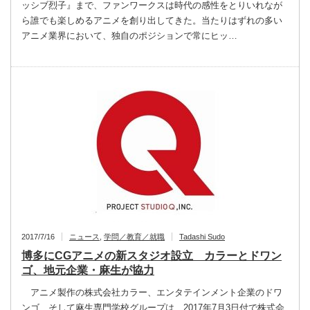
ッシブ烈子』まで、ファンワークスは時代の感性をとりいれなが
ら誰でも楽しめるアニメを創り出してきた。当たりはずれの多い
アニメ業界において、独自のポジションで常にヒッ…
2017/7/16
ニュース
,
学問／教育／就職
Tadashi Sudo
博多にCGアニメの新スタジオ設立 カラーとドワン
ゴ、地元企業・麻生が協力
アニメ製作の株式会社カラー、エンタテインメント企業のドワ
ンゴ、そして麻生専門学校グループは、2017年7月3日付で株式会