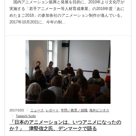
国内アニメーション振興と発展を目的に、2010年より文化庁が
実施する「若手アニメーター等人材育成事業」の2018年度「あに
めたまご2018」の参加各社のアニメーション制作が進んでいる。
2017年10月20日に、今年の制…
2017/10/2
ニュース
,
レポート
,
学問／教育／就職
,
海外ビジネス
Tadashi Sudo
「日本のアニメーションは、いつアニメになったの
か？」 津堅信之氏、デンマークで語る