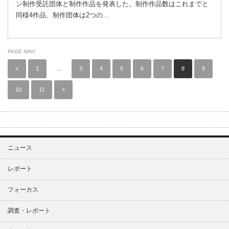
ン制作受託団体と制作作品を発表した。制作作品数はこれまでと
同様4作品、制作団体は2つの…
PAGE NAVI
«
1
…
3
4
5
6
7
8
9
10
11
»
ニュース
レポート
フォーカス
調査・レポート