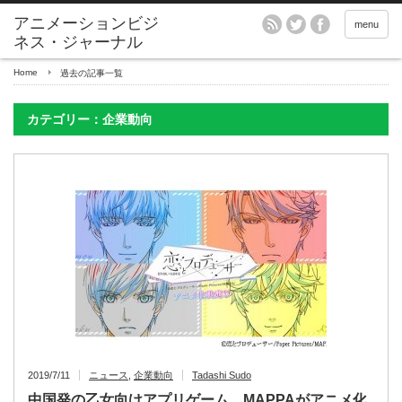
アニメーションビジ
menu
ネス・ジャーナル
Home
過去の記事一覧
カテゴリー：企業動向
2019/7/11
ニュース
,
企業動向
Tadashi Sudo
中国発の乙女向けアプリゲーム、MAPPAがアニメ化