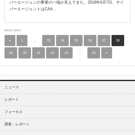
バーエージェンの事業の一端が見えてきた。2019年6月7日、サイ
バーエージェントはCAA…
PAGE NAVI
«
1
…
33
34
35
36
37
38
39
40
41
42
43
…
54
»
ニュース
レポート
フォーカス
調査・レポート