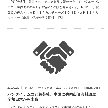
2019年5月に発表され、アニメ業界を驚かせたいちごグループの
アニメ製作進出の第1弾作品がこのほど発表された。6月26日、秋
葉原の複合ビルＡＫＩＢＡカルチャーズＺＯＮＥ内ＡＫＩＢＡカ
ルチャーズ劇場で記者会見を開催。押井…
2019/6/25
ゲーム/トイ/キャラクター
,
ニュース
,
企業動向
Tadashi Sudo
バンダイナムコと集英社、中国に共同出資会社設立
全額日本から出資
バンダイナムコホールディングスと大手出版社の集英社は、