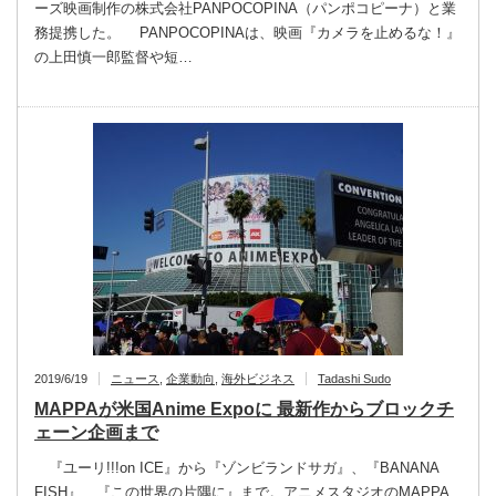
ーズ映画制作の株式会社PANPOCOPINA（パンポコピーナ）と業
務提携した。 PANPOCOPINAは、映画『カメラを止めるな！』
の上田慎一郎監督や短…
2019/6/19
ニュース
,
企業動向
,
海外ビジネス
Tadashi Sudo
MAPPAが米国Anime Expoに 最新作からブロックチ
ェーン企画まで
『ユーリ!!!on ICE』から『ゾンビランドサガ』、『BANANA
FISH』、『この世界の片隅に』まで。アニメスタジオのMAPPA