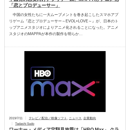
「恋とプロデューサー」
中国の女性たちに一大ムーブメントを巻き起こしたスマホアプ
リゲーム『恋とプロデューサー～EVOL×LOVE～』が、日本のト
ップアニメスタジオによりアニメ化されることになった。アニメ
スタジオのMAPPAが本作の製作を明らか…
2019/7/11
テレビ／配信／映像ソフト
,
ニュース
,
企業動向
Tadashi Sudo
ワーナー・メディア定額見放題は「HBO Max」 クラ