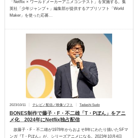
「Netflix × ワールドメーカーアニメコンテスト」を実施する。集
英社「少年ジャンプ＋」編集部が提供するアプリソフト「World
Maker」を使った応募…
2023/10/11
テレビ／配信／映像ソフト
Tadashi Sudo
BONES制作で藤子・F・不二雄「T・Pぼん」をアニ
メ化 2024年にNetflix独占配信
故藤子・F・不二雄が1978年からおよそ8年にわたり描いたSFマ
ンガ『T・Pぼん』が、シリーズアニメになる。2023年10月4日