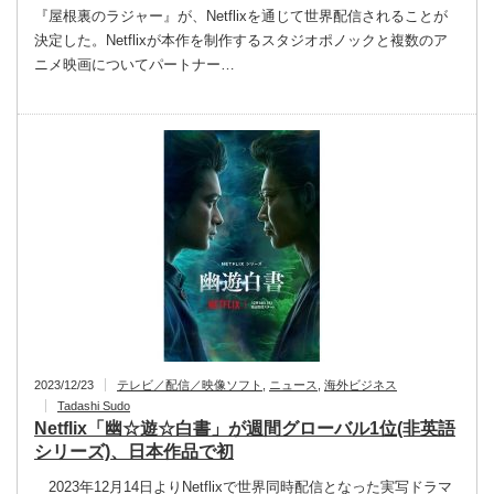
『屋根裏のラジャー』が、Netflixを通じて世界配信されることが
決定した。Netflixが本作を制作するスタジオポノックと複数のア
ニメ映画についてパートナー…
2023/12/23
テレビ／配信／映像ソフト
,
ニュース
,
海外ビジネス
Tadashi Sudo
Netflix「幽☆遊☆白書」が週間グローバル1位(非英語
シリーズ)、日本作品で初
2023年12月14日よりNetflixで世界同時配信となった実写ドラマ