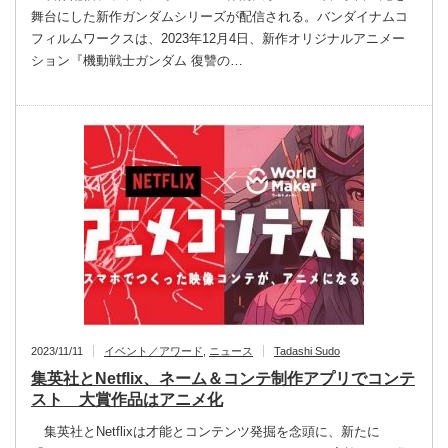
舞台にした新作ガンダムシリーズが配信される。バンダイナムコ
フィルムワークスは、2023年12月4日、新作オリジナルアニメー
ション『機動戦士ガンダム 復讐の…
2023/11/11
イベント／アワード
,
ニュース
Tadashi Sudo
集英社とNetflix、ネーム＆コンテ制作アプリでコンテ
スト 大賞作品はアニメ化
集英社とNetflixは才能とコンテンツ発掘を念頭に、新たに