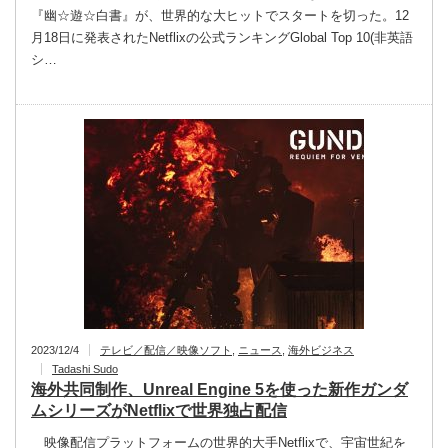
『幽☆遊☆白書』が、世界的な大ヒットでスタートを切った。12
月18日に発表されたNetflixの公式ランキングGlobal Top 10(非英語
シ…
2023/12/4
テレビ／配信／映像ソフト
,
ニュース
,
海外ビジネス
Tadashi Sudo
海外共同制作、Unreal Engine 5を使った新作ガンダ
ムシリーズがNetflixで世界独占配信
映像配信プラットフォームの世界的大手Netflixで、宇宙世紀を