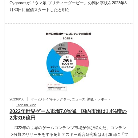
Cygamesが『ウマ娘 プリティーダービー』の簡体字版を2023年8
月30日に配信スタートしたと明ら…
2023/8/30
ゲーム/トイ/キャラクター
,
ニュース
,
調査・レポート
Tadashi Sudo
2022年世界ゲーム市場7.0%減、国内市場は1.4%増の
2兆316億円
2022年の世界のゲームコンテンツ市場が伸び悩んだ。コンテン
ツ分野のリサーチをする角川アスキー総合研究所は8月29日に「フ