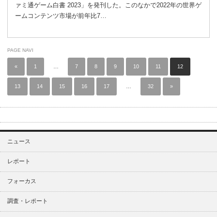
ァミ通ゲーム白書 2023」を発刊した。このなかで2022年の世界ゲ
ームコンテンツ市場が前年比7…
PAGE NAVI
«
1
…
7
8
9
10
11
12
13
14
15
16
17
…
32
»
ニュース
レポート
フォーカス
調査・レポート