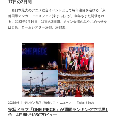
17日の2日間
西日本最大のアニメ総合イベントとして毎年注目を浴びる「京
都国際マンガ・アニメフェア(京まふ)」が、今年もまた開催され
る。2023年9月16日、17日の2日間、メイン会場のみやこめっせを
はじめ、ロームシアター京都、京都国…
2023/9/6
テレビ／配信／映像ソフト
,
ニュース
Tadashi Sudo
実写ドラマ「ONE PIECE」が週間ランキングで世界1
位、4日間で1850万ビュー