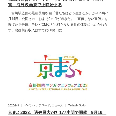
賞 海外映画祭で上映始まる
宮崎駿監督の最新長編映画『君たちはどう生きるか』が2023年7
月14日に公開され、およそ2ヵ月が過ぎた。「宣伝しない宣伝」を
掲げた予告編、テレビCMなども打たない異例の体制にもかかわら
ず、映画興行収入はすでに80億円に…
2023/9/9
イベント／アワード
,
ニュース
Tadashi Sudo
京まふ2023、過去最大74社177小間で開催 9月16、