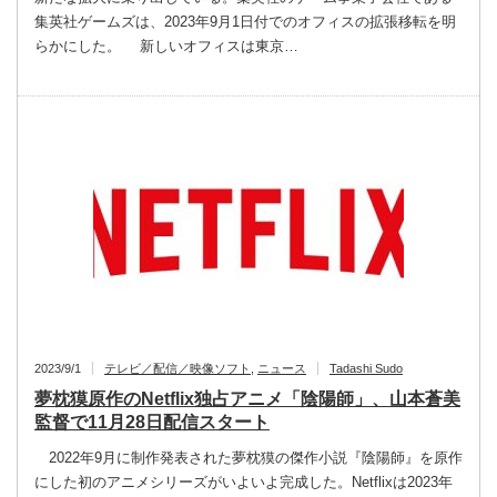
集英社ゲームズは、2023年9月1日付でのオフィスの拡張移転を明
らかにした。 新しいオフィスは東京…
2023/9/1
テレビ／配信／映像ソフト
,
ニュース
Tadashi Sudo
夢枕獏原作のNetflix独占アニメ「陰陽師」、山本蒼美
監督で11月28日配信スタート
2022年9月に制作発表された夢枕獏の傑作小説『陰陽師』を原作
にした初のアニメシリーズがいよいよ完成した。Netflixは2023年