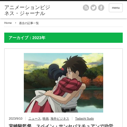
アニメーションビジ
menu
ネス・ジャーナル
Home
過去の記事一覧
アーカイブ：2023年
2023/9/10
ニュース
,
映画
,
海外ビジネス
Tadashi Sudo
宮崎駿監督、スペイン・サンセバスチュアンで功労