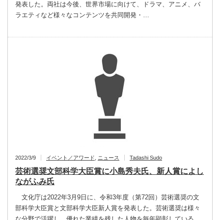
発表した。両社は今後、世界市場に向けて、ドラマ、アニメ、バ
ラエティなど様々なコンテンツを共同開発・…
2022/3/9
イベント／アワード
,
ニュース
Tadashi Sudo
芸術選奨文部科学大臣賞に小島秀夫氏、新人賞によし
ながふみ氏
文化庁は2022年3月9日に、令和3年度（第72回）芸術選奨の文
部科学大臣賞と文部科学大臣新人賞を発表した。芸術選奨は様々
な分野で活躍し、優れた業績を残した人物を毎年顕彰している。