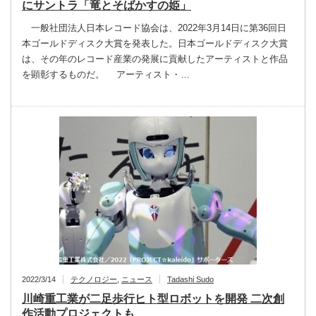
にサントラ「竜とそばかすの姫」
一般社団法人日本レコード協会は、2022年3月14日に第36回日
本ゴールドディスク大賞を発表した。日本ゴールドディスク大賞
は、その年のレコード産業の発展に貢献したアーティストと作品
を顕彰するものだ。 アーティスト・…
2022/3/14
テクノロジー
,
ニュース
Tadashi Sudo
川崎重工業が二足歩行ヒト型ロボットを開発 二次創
作活動プロジェクトも