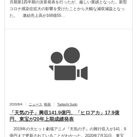
月期第1四半期の決算発表を行ったが、厳しい業績となった。新型
コロナ感染症拡大の影響を受けたことから大幅な減収減益となっ
た。 連結売上高が168億55…
2020/8/4
ニュース
,
映画
Tadashi Sudo
「天気の子」興収141.9億円、「ヒロアカ」17.9億
円、東宝が20年上期成績発表
2019年の大ヒット劇場アニメ『天気の子』の興行収入が141．9
億円まで更新されていることがわかった。2020年7月31日、東宝