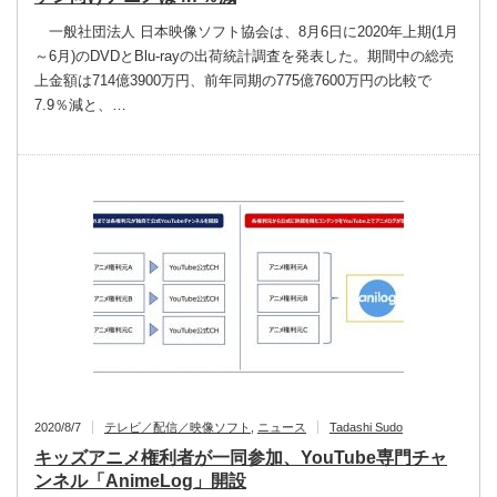
一般社団法人 日本映像ソフト協会は、8月6日に2020年上期(1月
～6月)のDVDとBlu‐rayの出荷統計調査を発表した。期間中の総売
上金額は714億3900万円、前年同期の775億7600万円の比較で
7.9％減と、…
2020/8/7
テレビ／配信／映像ソフト
,
ニュース
Tadashi Sudo
キッズアニメ権利者が一同参加、YouTube専門チャ
ンネル「AnimeLog」開設