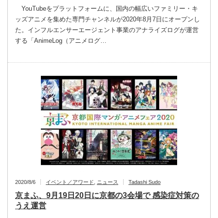
YouTubeをプラットフォームに、国内の幅広いファミリー・キ
ッズアニメを集めた専門チャンネルが2020年8月7日にオープンし
た。インフルエンサーエージェント事業のアナライズログが運営
する「AnimeLog（アニメログ…
2020/8/6
イベント／アワード
,
ニュース
Tadashi Sudo
京まふ、9月19日20日に京都の3会場で 感染症対策の
うえ運営