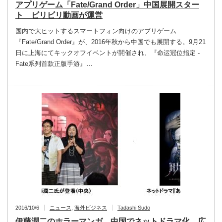
アプリゲーム「Fate/Grand Order」中国展開スター
ト ビリビリ動画が運営
国内で大ヒットするスマートフォン向けのアプリゲーム
『Fate/Grand Order』が、2016年秋から中国でも展開する。9月21
日に上海にてキックオフイベントが開催され、『命运冠位指定 -
Fate系列首款正版手游』…
2016/10/6
ニュース
,
海外ビジネス
Tadashi Sudo
伊藤潤二のホラーマンガ 中国でネットドラマ化、広