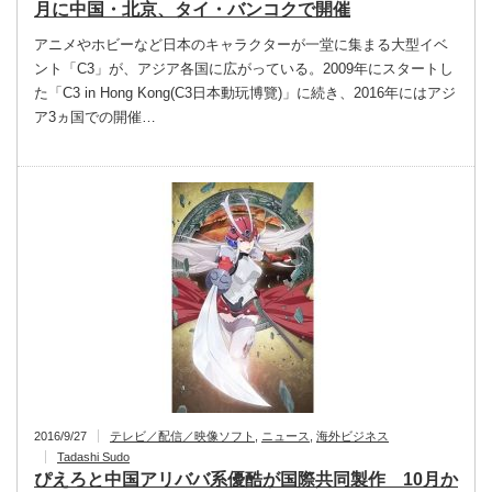
月に中国・北京、タイ・バンコクで開催
アニメやホビーなど日本のキャラクターが一堂に集まる大型イベ
ント「C3」が、アジア各国に広がっている。2009年にスタートし
た「C3 in Hong Kong(C3日本動玩博覽)」に続き、2016年にはアジ
ア3ヵ国での開催…
2016/9/27
テレビ／配信／映像ソフト
,
ニュース
,
海外ビジネス
Tadashi Sudo
ぴえろと中国アリババ系優酷が国際共同製作 10月か