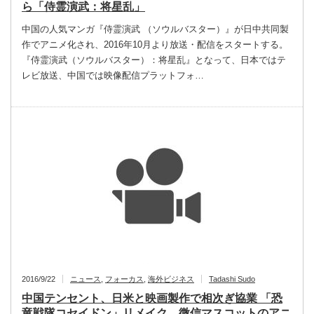
ら「侍霊演武：将星乱」
中国の人気マンガ『侍霊演武 （ソウルバスター）』が日中共同製
作でアニメ化され、2016年10月より放送・配信をスタートする。
『侍霊演武（ソウルバスター）：将星乱』となって、日本ではテ
レビ放送、中国では映像配信プラットフォ…
2016/9/22
ニュース
,
フォーカス
,
海外ビジネス
Tadashi Sudo
中国テンセント、日米と映画製作で相次ぎ協業 「恐
竜戦隊コセイドン」リメイク、微信マスコットのアニ