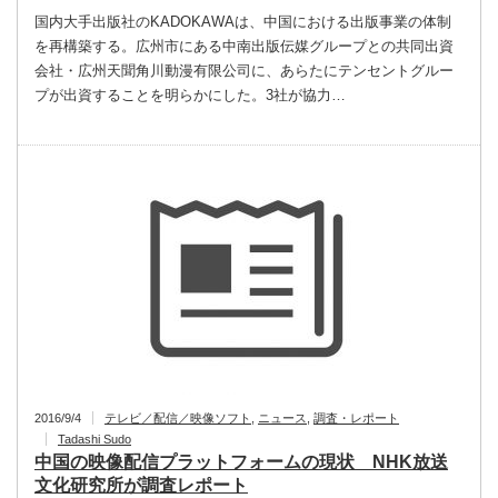
国内大手出版社のKADOKAWAは、中国における出版事業の体制
を再構築する。広州市にある中南出版伝媒グループとの共同出資
会社・広州天聞角川動漫有限公司に、あらたにテンセントグルー
プが出資することを明らかにした。3社が協力…
2016/9/4
テレビ／配信／映像ソフト
,
ニュース
,
調査・レポート
Tadashi Sudo
中国の映像配信プラットフォームの現状 NHK放送
文化研究所が調査レポート