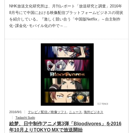
NHK放送文化研究所は、月刊レポート「放送研究と調査」2016年
8月号にて中国における映像配信プラットフォームビジネスの現状
を紹介している。『激しく競い合う「中国版Netflix」～自主制作
化･課金化･モバイル化の中で～…
2016/9/1
テレビ／配信／映像ソフト
,
ニュース
,
海外ビジネス
Tadashi Sudo
絵梦、日中制作アニメ第3弾「Bloodivores」を2016
年10月よりTOKYO MXで放送開始