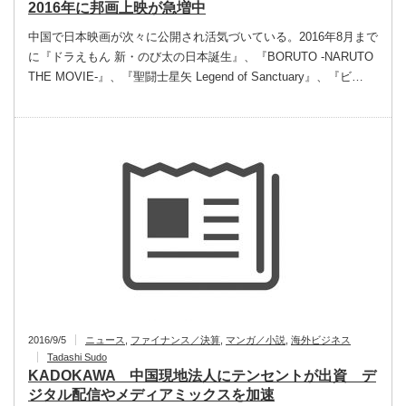
2016年に邦画上映が急増中
中国で日本映画が次々に公開され活気づいている。2016年8月まで
に『ドラえもん 新・のび太の日本誕生』、『BORUTO -NARUTO
THE MOVIE-』、『聖闘士星矢 Legend of Sanctuary』、『ビ…
2016/9/5
ニュース
,
ファイナンス／決算
,
マンガ／小説
,
海外ビジネス
Tadashi Sudo
KADOKAWA 中国現地法人にテンセントが出資 デ
ジタル配信やメディアミックスを加速