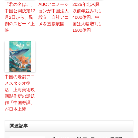
「君の名は。」
ABCアニメーシ
2025年北米興
中国公開決定12
ョンが中国法人
収前年並み1兆
月2日から、異
設立 自社アニ
4000億円、中
例のスピード上
メを直接展開
国は大幅増1兆
映
1500億円
中国の老舗アニ
メスタジオ復
活、上海美術映
画製作所の話題
作「中国奇譚」
が日本上陸
関連記事