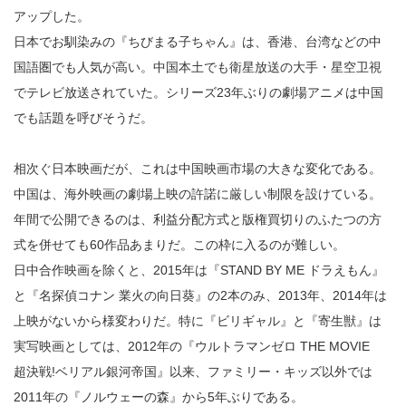
アップした。
日本でお馴染みの『ちびまる子ちゃん』は、香港、台湾などの中
国語圏でも人気が高い。中国本土でも衛星放送の大手・星空卫視
でテレビ放送されていた。シリーズ23年ぶりの劇場アニメは中国
でも話題を呼びそうだ。
相次ぐ日本映画だが、これは中国映画市場の大きな変化である。
中国は、海外映画の劇場上映の許諾に厳しい制限を設けている。
年間で公開できるのは、利益分配方式と版権買切りのふたつの方
式を併せても60作品あまりだ。この枠に入るのが難しい。
日中合作映画を除くと、2015年は『STAND BY ME ドラえもん』
と『名探偵コナン 業火の向日葵』の2本のみ、2013年、2014年は
上映がないから様変わりだ。特に『ビリギャル』と『寄生獣』は
実写映画としては、2012年の『ウルトラマンゼロ THE MOVIE
超決戦!ベリアル銀河帝国』以来、ファミリー・キッズ以外では
2011年の『ノルウェーの森』から5年ぶりである。