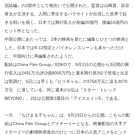
完結編』の2部作として相次いで公開された。監督は山崎貴、染谷
将太が主演する。人間に寄生するパラサイトが出現した世界で起
きる戦いを描く。日本では興行収入が前編20億円、後編15億円の
ヒット作となった。
中国公開にあたっては、2本の映画を新たに編集しひとつの映画と
した。日本ではR-12指定とバイオレンスシーンも多かっただけ
に、中国向けに再編集されたようだ。
配給はChina Film Group／EDKOで、9月2日の公開から3日間の興
行収入は2491万元(約3億8000万円)と週末興行第3位で登場と出足
は堅調だ。5日には早くも『ビリギャル』の3758万元に迫る3070
万元 に達している。同じ週末の1位は『スター・トレック
BEYOND』、2位は公開第3週目の『アイスエイジ5』である。
一方、『ちびまる子ちゃん』は、9月23日からの公開。こちらの配
給はChina Film Groupとアイチーイーとなる。映像配信の大手ア
イチーイーの劇場映画進出のひとつに日本の人気アニメをピック