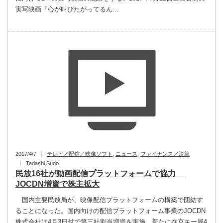
実写映画『心が叫びたがってるん…
2017/4/7
テレビ／配信／映像ソフト
,
ニュース
,
ファイナンス／決算
Tadashi Sudo
民放16社が動画配信プラットフォームで協力
JOCDN増資で株主拡大
国内主要民放局が、映像配信プラットフォームの構築で団結す
ることになった。国内向けの配信プラットフォーム事業のJOCDN
株式会社は4月3日付で第三社割当増資を実施、新たに在京キー局4