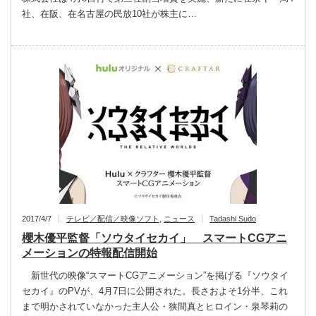
社、在阪、在名古屋の民放10社が株主に…
2017/4/7
テレビ／配信／映像ソフト
,
ニュース
Tadashi Sudo
櫻木優平監督「ソウタイセカイ」 スマートCGアニ
メーションの特報配信開始
新世代の映像“スマートCGアニメーション”を掲げる『ソウタイ
セカイ』のPVが、4月7日に公開された。長さおよそ1分半、これ
まで明かされていなかった主人公・狭間真とヒロイン・泉琴莉の