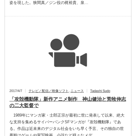
姿を現した。狭間真／ジン役の梶裕貴、泉…
2017/4/7
テレビ／配信／映像ソフト
,
ニュース
Tadashi Sudo
「攻殻機動隊」新作アニメ制作 神山健治と荒牧伸志
の二大監督で
1989年にマンガ家・士郎正宗が最初に世に発表して以来、絶大
な支持を集めるサイバーパンクSFマンガが『攻殻機動隊』であ
る。作品は近未来のデジタル社会をいち早く予言、その独自の世
界観はゲームや実写映画、小説など様々なメデ…