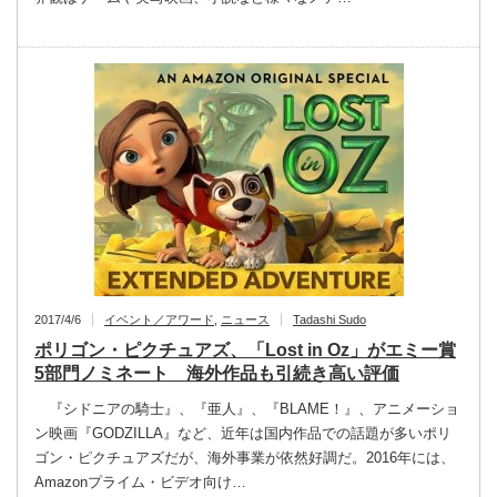
2017/4/6
イベント／アワード
,
ニュース
Tadashi Sudo
ポリゴン・ピクチュアズ、「Lost in Oz」がエミー賞
5部門ノミネート 海外作品も引続き高い評価
『シドニアの騎士』、『亜人』、『BLAME！』、アニメーショ
ン映画『GODZILLA』など、近年は国内作品での話題が多いポリ
ゴン・ピクチュアズだが、海外事業が依然好調だ。2016年には、
Amazonプライム・ビデオ向け…