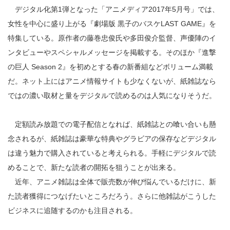
デジタル化第1弾となった「アニメディア2017年5月号」では、
女性を中心に盛り上がる『劇場版 黒子のバスケLAST GAME』を
特集している。原作者の藤巻忠俊氏や多田俊介監督、声優陣のイ
ンタビューやスペシャルメッセージを掲載する。そのほか『進撃
の巨人 Season 2』を初めとする春の新番組などボリューム満載
だ。ネット上にはアニメ情報サイトも少なくないが、紙雑誌なら
ではの濃い取材と量をデジタルで読めるのは人気になりそうだ。
定額読み放題での電子配信となれば、紙雑誌との喰い合いも懸
念されるが、紙雑誌は豪華な特典やグラビアの保存などデジタル
は違う魅力で購入されていると考えられる。手軽にデジタルで読
めることで、新たな読者の開拓を狙うことが出来る。
近年、アニメ雑誌は全体で販売数が伸び悩んでいるだけに、新
た読者獲得につなげたいところだろう。さらに他雑誌がこうした
ビジネスに追随するのかも注目される。