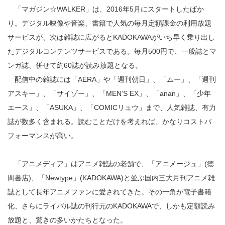
「マガジン☆WALKER」は、2016年5月にスタートしたばか
り。デジタル映像や音楽、書籍で人気の毎月定額課金の利用放題
サービスが、次は雑誌に広がるとKADOKAWAがいち早く乗り出し
たデジタルコンテンツサービスである。毎月500円で、一般誌とマ
ンガ誌、併せて約60誌が読み放題となる。
配信中の雑誌には「AERA」や「週刊朝日」、「ムー」、「週刊
アスキー」、「サイゾー」、「MEN’S EX」、「anan」、「少年
エース」、「ASUKA」、「COMICリュウ」まで、人気雑誌、有力
誌が数多く含まれる。読むことだけを考えれば、かなりコストパ
フォーマンスが高い。
「アニメディア」はアニメ雑誌の老舗で、「アニメージュ」(徳
間書店)、「Newtype」(KADOKAWA)と並ぶ国内三大月刊アニメ雑
誌として長年アニメファンに愛されてきた。その一角が電子書籍
化、さらにライバル誌の刊行元のKADOKAWAで、しかも定額読み
放題と、驚きの多いかたちとなった。