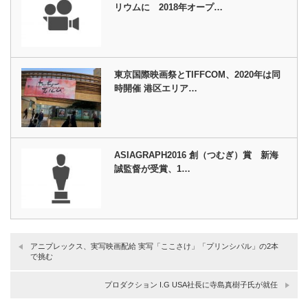
リウムに 2018年オープ…
東京国際映画祭とTIFFCOM、2020年は同
時開催 港区エリア…
ASIAGRAPH2016 創（つむぎ）賞 新海
誠監督が受賞、1…
アニプレックス、実写映画配給 実写「ここさけ」「プリンシパル」の2本
で挑む
プロダクション I.G USA社長に寺島真樹子氏が就任