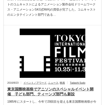
トのコムキャストによるアニメーション製作会社ドリームワーク
ス・アニメーションSKG(DWA)の買収が完了した。コムキャスト
のエンタテインメント部門である…
2016/8/23
イベント／アワード
,
ニュース
,
映画
Tadashi Sudo
東京国際映画祭でアニソンのスペシャルイベント開
催 子ども部門、ティーンズ部門も新設
1985年にスタートし、今年で29回目を迎える東京国際映画祭が今