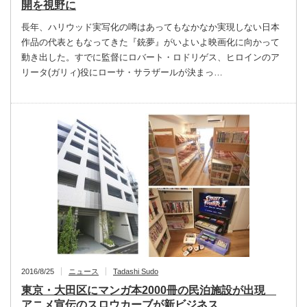
開を視野に
長年、ハリウッド実写化の噂はあってもなかなか実現しない日本
作品の代表ともなってきた『銃夢』がいよいよ映画化に向かって
動き出した。すでに監督にロバート・ロドリゲス、ヒロインのア
リータ(ガリィ)役にローサ・サラザールが決まっ…
2016/8/25
ニュース
Tadashi Sudo
東京・大田区にマンガ本2000冊の民泊施設が出現
アニメ宣伝のスロウカーブが新ビジネス