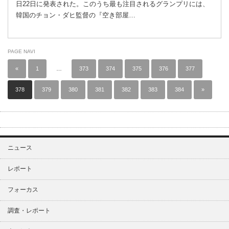
日22日に発表された。このうち最も注目されるグランプリには、
韓国のチョン・ダヒ監督の『空き部屋…
PAGE NAVI
«
1
…
373
374
375
376
377
378
379
380
381
382
383
384
»
ニュース
レポート
フォーカス
調査・レポート