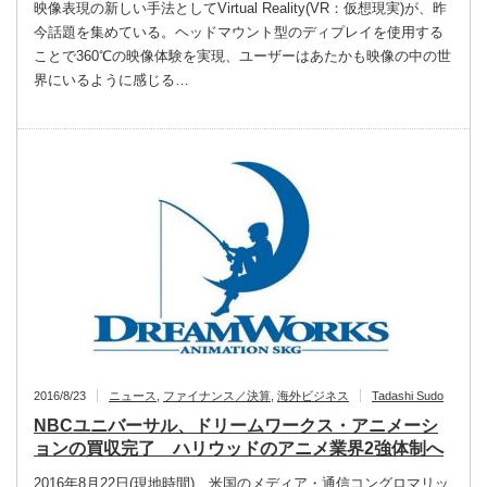
映像表現の新しい手法としてVirtual Reality(VR：仮想現実)が、昨
今話題を集めている。ヘッドマウント型のディプレイを使用する
ことで360℃の映像体験を実現、ユーザーはあたかも映像の中の世
界にいるように感じる…
2016/8/23
ニュース
,
ファイナンス／決算
,
海外ビジネス
Tadashi Sudo
NBCユニバーサル、ドリームワークス・アニメーシ
ョンの買収完了 ハリウッドのアニメ業界2強体制へ
2016年8月22日(現地時間)、米国のメディア・通信コングロマリッ