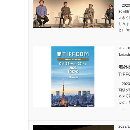
202
36回
大きく
しみは
とに加
2023/1
Tadash
海外
TI
202
画祭が
ネス分
るが、
…
2023/9