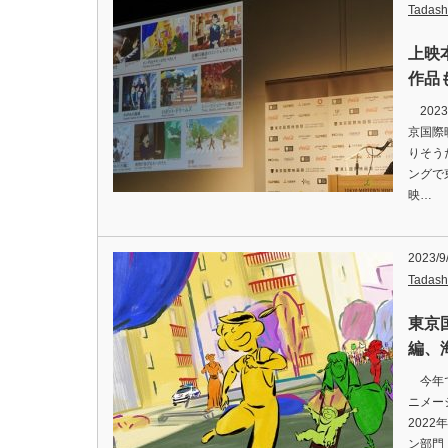
Tadash
上映
作品
202
京国際
りそう
ングで
映…
2023/9
Tadash
東京
編、
今年で
ニメー
202
ン部門