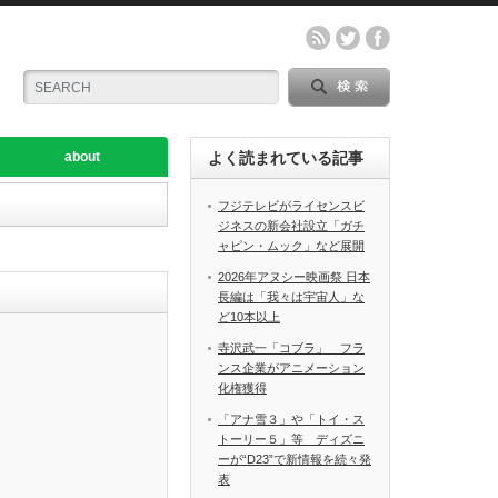
about
よく読まれている記事
フジテレビがライセンスビ
ジネスの新会社設立「ガチ
ャピン・ムック」など展開
2026年アヌシー映画祭 日本
長編は「我々は宇宙人」な
ど10本以上
寺沢武一「コブラ」 フラ
ンス企業がアニメーション
化権獲得
「アナ雪３」や「トイ・ス
トーリー５」等 ディズニ
ーが“D23”で新情報を続々発
表