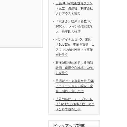
三菱UFJが映画投資ファン
ド設立 講談社、制作会社
クレデウスと協力
「京まふ」総来場者数3万
2000人、メイン会場に2万
人 前年比大幅増
バンダイナムコHD、米国
「BLUEfin」事業を買収 コ
アファン向け米国トイ事業
会社設立
新海誠監督の地元に映画館
計画 劇場空白地域にCWF
らが設立
日活がアニメ事業会社「NK
アニメーション」設立 企
画・制作・宣伝まで
「君の名は。」、ブルーレ
イ/DVD売上げ86万枚 アニ
メ分野で他を圧倒
ピックアップ記事