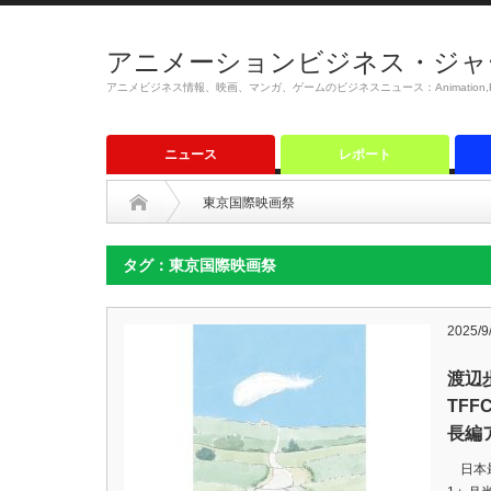
アニメーションビジネス・ジャ
アニメビジネス情報、映画、マンガ、ゲームのビジネスニュース：Animation,Film,M
ニュース
レポート
東京国際映画祭
タグ：東京国際映画祭
2025/9
渡辺
TF
長編
日本最