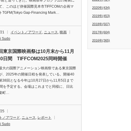
半前と迫ってきた。映画祭本プログラムの発表に
て、このほど併催国際見本市TIFFCOMの企画マ
2020年(434)
GFM(Tokyo Gap-Financing Mark…
2019年(453)
2018年(507)
/21
イベント／アワード
,
ニュース
,
映画
2017年(604)
i Sudo
2016年(365)
8回東京国際映画祭は10月末から11月
0日間 TIFFCOM2025同時開催
大の国際アニメーション映画祭である東京国際
が、2025年の開催日程を発表している。開催40
第38回となる今年は10月27日から11月5日まで
日間を予定する。会場はこれまでと同様に、日比
楽町…
/25
ト／アワード
,
ニュース
,
レポート
i Sudo