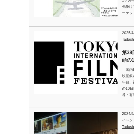
1ヶ月
先駆け
ーケットT
2025/4
Tadash
第3
頭の1
国内最
映画祭
年目、
の10
谷・有
2024/9
イベン
Tadash