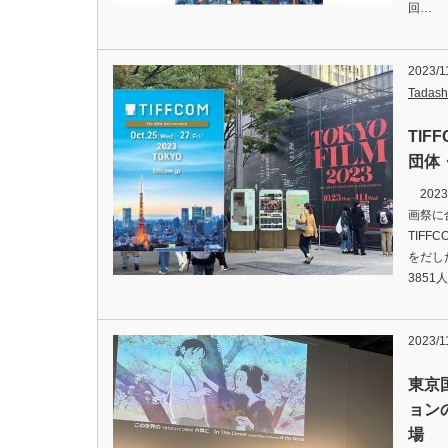
回…
2023/1
Tadash
TIF
団体
202
画祭に
TIF
をだし
3851
2023/1
東京
ョン
場