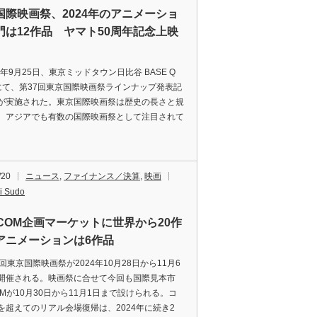
国際映画祭、2024年のアニメーショ
門は12作品 ヤマト50周年記念上映
年9月25日、東京ミッドタウン日比谷 BASE Q
Lにて、第37回東京国際映画祭ラインナップ発表記
が実施された。東京国際映画祭は歴史の長さと規
、アジアでも有数の国際映画祭として注目されて
/20
ニュース
,
ファイナンス／決算
,
映画
i Sudo
FFCOM企画マーケットに世界から20作
アニメーションは6作品
回東京国際映画祭が2024年10月28日から11月6
開催される。映画祭に合せて今回も国際見本市
OMが10月30日から11月1日まで設けられる。コ
を超えてのリアル会場復帰は、2024年に続き2