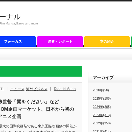
ーナル
anga,Game and more
フォーカス
調査・レポート
本の紹介
アーカイブ
/11
ニュース
,
海外ビジネス
Tadashi Sudo
2026年(56)
2025年(108)
歩監督「翼をください」など
2024年(265)
FCOM企画マーケット、日本から初の
2023年(313)
アニメ企画
2022年(350)
大の国際映画祭である東京国際映画祭の開催が
2021年(414)