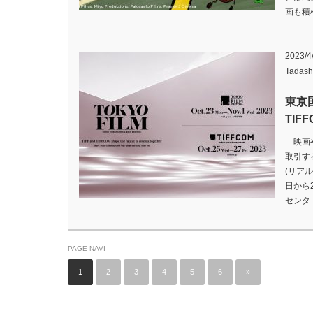
画も積
2023/4
Tadash
東京
TI
映画や
取引す
(リア
日から
センタ
PAGE NAVI
1
2
3
4
5
6
»