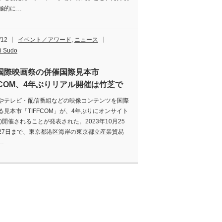
極的に…
/12
イベント／アワード
,
ニュース
i Sudo
国際映画祭の併催国際見本市
FFCOM、4年ぶりリアル開催は竹芝で
テレビ・配信番組などの映像コンテンツを国際
る見本市「TIFFCOM」が、4年ぶりにオンサイト
ル)開催されることが発表された。2023年10月25
27日まで、東京都港区海岸の東京都立産業貿易
…