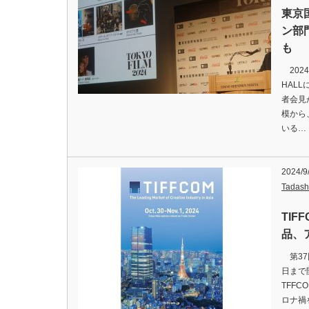
東京
ン部
も
2024
HAL
者会見
模から
いる…
2024/9
Tadash
TI
品、
第37
日まで
TFFC
ロナ禍