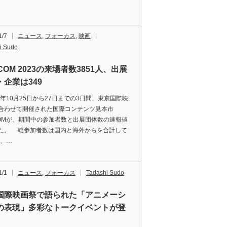
1/7
ニュース
,
フォーカス
,
映画
i Sudo
FCOM 2023の来場者数3851人、出展
・企業は349
3年10月25日から27日までの3日間、東京国際映
合わせて開催された国際コンテンツ見本市
FCOMが、期間中の参加者数と出展団体数の速報値
た。 総参加者数は国内と海外からを合計して
人、…
1/1
ニュース
,
フォーカス
Tadashi Sudo
国際映画祭で語られた「アニメーシ
の表現」多彩なトークイベントが登