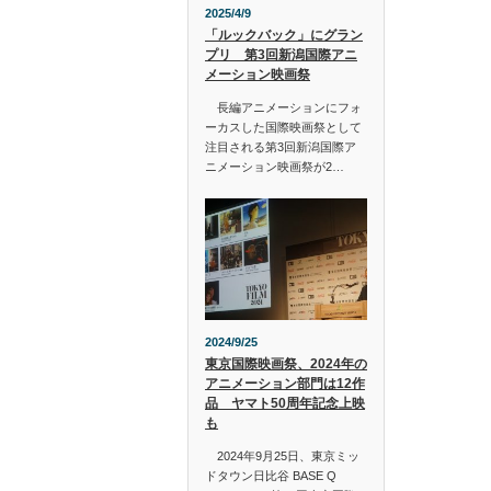
2025/4/9
「ルックバック」にグラン
プリ 第3回新潟国際アニ
メーション映画祭
長編アニメーションにフォ
ーカスした国際映画祭として
注目される第3回新潟国際ア
ニメーション映画祭が2…
2024/9/25
東京国際映画祭、2024年の
アニメーション部門は12作
品 ヤマト50周年記念上映
も
2024年9月25日、東京ミッ
ドタウン日比谷 BASE Q