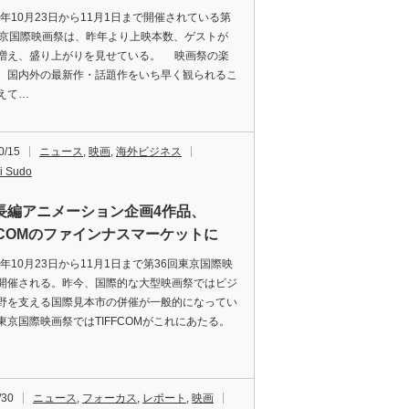
3年10月23日から11月1日まで開催されている第
東京国際映画祭は、昨年より上映本数、ゲストが
増え、盛り上がりを見せている。 映画祭の楽
、国内外の最新作・話題作をいち早く観られるこ
えて…
0/15
ニュース
,
映画
,
海外ビジネス
i Sudo
長編アニメーション企画4作品、
FFCOMのファインナスマーケットに
3年10月23日から11月1日まで第36回東京国際映
開催される。昨今、国際的な大型映画祭ではビジ
野を支える国際見本市の併催が一般的になってい
東京国際映画祭ではTIFFCOMがこれにあたる。
/30
ニュース
,
フォーカス
,
レポート
,
映画