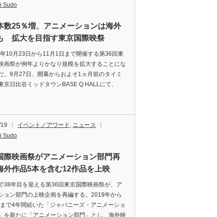
i Sudo
本数25％増、アニメーションは海外
も 拡大を目指す東京国際映祭
3年10月23日から11月1日まで開催する第36回東
映画祭が例年よりかなり規模を拡大することにな
だ。9月27日、開幕からおよそ1ヵ月前のタイミ
東京日比谷ミッドタウンBASE Q HALLにて、
/19
イベント／アワード
,
ニュース
i Sudo
国際映画祭がアニメーション部門再
海外作品5本を含む12作品を上映
38年目を迎える第36回東京国際映画祭が、ア
ション部門の上映企画を再編する。2019年から
2年まで4年間続いた「ジャパニーズ・アニメーショ
」を新たに「アニメーション部門」とし、海外映