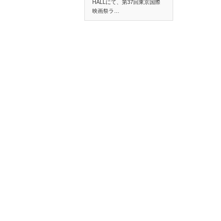
HALLにて、第37回東京国際
映画祭ラ…