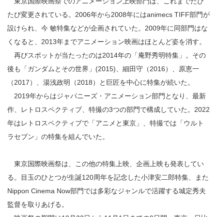
東京国際映画祭でのアニメーション上映部門は、これまでたび
たび変更されている。2006年から2008年にはanimecs TIFF部門が
設けられ、今 敏特集などが企画されていた。2009年に同部門はな
くなると、2013年までアニメーション映画はほとんど姿を消す。
再びスポットが当たったのは2014年の「庵野秀明特集」。その
後も「ガンダムとその世界」(2015)、細田守（2016）、原恵一
（2017）、湯浅政明（2018）と巨匠を中心に特集が続いた。
2019年からはジャパニーズ・アニメーション部門となり、最新
作、レトロスペクティブ、特撮の3つの部門で構成していた。2022
年はレトロスペクティブで「アニメと東京」、特撮では「ウルト
ラセブン」の特集を組んでいた。
東京国際映画祭は、この他の特集上映、企画上映も発表してい
る。目玉のひとつが生誕120周年を記念した小津安二郎特集、また
Nippon Cinema Now部門では多彩なジャンルで活躍する城定秀夫
監督を取りあげる。