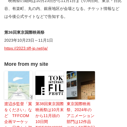
映画祭の期間は10月23日から11月1日までの9日間、東京・日比
谷、有楽町、丸の内、銀座地区が会場となる。チケット情報など
は今後公式サイトなどで告知する。
第36回東京国際映画祭
2023年10月23日～11月1日
https://2023.tiff-jp.net/ja/
More from my site
渡辺歩監督「翼
第38回東京国際
東京国際映画
をください」な
映画祭は10月末
祭、2024年の
ど TFFCOM
から11月頭の
アニメーション
企画マーケッ
10日間
部門は12作品