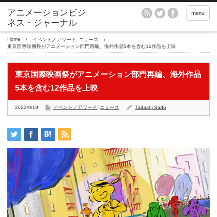
アニメーションビジ
menu
ネス・ジャーナル
Home
イベント／アワード
,
ニュース
東京国際映画祭がアニメーション部門再編、海外作品5本を含む12作品を上映
東京国際映画祭がアニメーション部門再編、海外作品
5本を含む12作品を上映
2023/9/19
イベント／アワード
,
ニュース
Tadashi Sudo