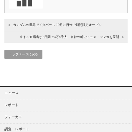
ガンダムの世界でメタバース 10月に日米で期間限定オープン
京まふ来場者が2日間で3万4千人、京都の町でアニメ・マンガを展開
トップページに戻る
ニュース
レポート
フォーカス
調査・レポート