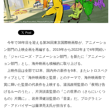
今年で38年目を迎える第36回東京国際映画祭が、アニメーショ
ン部門の上映企画を再編する。2019年から2022年まで4年間続い
た「ジャパニーズ・アニメーション部門」を新たに「アニメーシ
ョン部門」とし、海外映画も積極的に取り上げる。
上映作品は全部で12本、国内外の新作を9本、またレトロスペク
ティブとして「海外映画祭と監督」とのテーマで、海外映画祭で
賞に輝いた監督の代表作を上映する。湯浅政明監督の『夜明け告
げるルーのうた』、片渕須直監督の『この世界の（さらにいくつ
もの）片隅に』、岩井澤健治監督の『音楽』だ。プログラミン
グ・アドバイザーは藤津亮太氏が担当する。