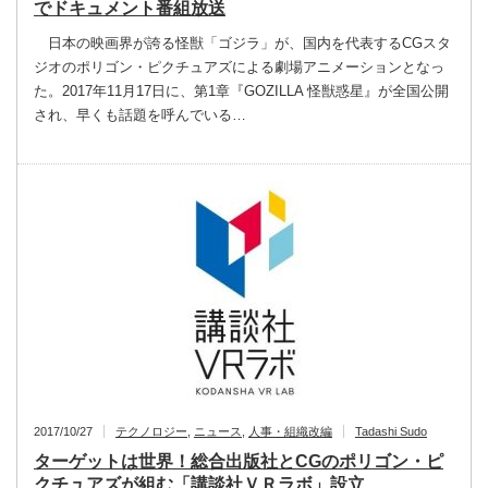
でドキュメント番組放送
日本の映画界が誇る怪獣「ゴジラ」が、国内を代表するCGスタ
ジオのポリゴン・ピクチュアズによる劇場アニメーションとなっ
た。2017年11月17日に、第1章『GOZILLA 怪獣惑星』が全国公開
され、早くも話題を呼んでいる…
2017/10/27
テクノロジー
,
ニュース
,
人事・組織改編
Tadashi Sudo
ターゲットは世界！総合出版社とCGのポリゴン・ピ
クチュアズが組む「講談社ＶＲラボ」設立