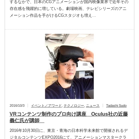
するなかで、日本のCGアニメーションが国内映像業界で近年その
存在感を飛躍的に増している。劇場映画、テレビシリーズのアニ
メーション作品を手がけるCGスタジオも増え…
2016/10/3
イベント／アワード
,
テクノロジー
,
ニュース
Tadashi Sudo
VRコンテンツ制作のプロ向け講座 Oculus社の近藤
義仁氏が講師
2016年10月30日に、東京・青海の日本科学未来館で開催されるデ
ジタルコンテンツEXPO2016にて、アニメーションマスタークラ