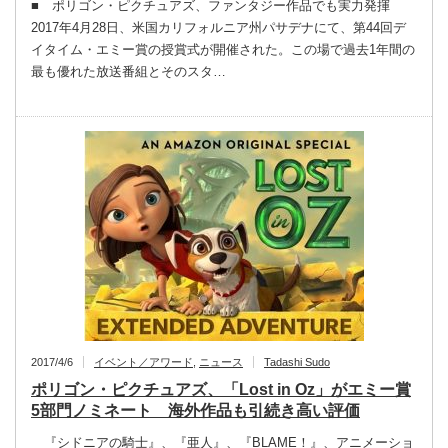
■ ポリゴン・ピクチュアズ、ファンタジー作品でも実力発揮
2017年4月28日、米国カリフォルニア州パサデナにて、第44回デ
イタイム・エミー賞の授賞式が開催された。この場で過去1年間の
最も優れた放送番組とそのスタ…
2017/4/6
イベント／アワード
,
ニュース
Tadashi Sudo
ポリゴン・ピクチュアズ、「Lost in Oz」がエミー賞
5部門ノミネート 海外作品も引続き高い評価
『シドニアの騎士』、『亜人』、『BLAME！』、アニメーショ