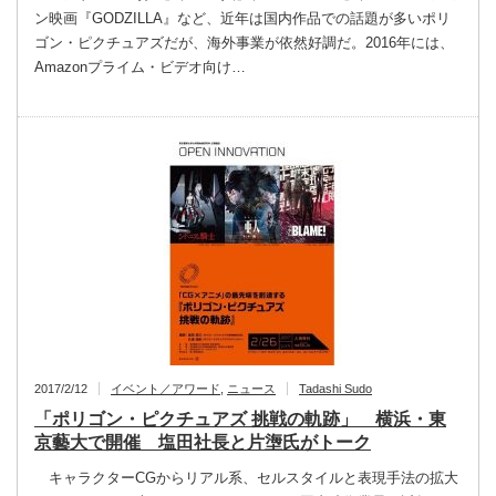
ン映画『GODZILLA』など、近年は国内作品での話題が多いポリ
ゴン・ピクチュアズだが、海外事業が依然好調だ。2016年には、
Amazonプライム・ビデオ向け…
2017/2/12
イベント／アワード
,
ニュース
Tadashi Sudo
「ポリゴン・ピクチュアズ 挑戦の軌跡」 横浜・東
京藝大で開催 塩田社長と片塰氏がトーク
キャラクターCGからリアル系、セルスタイルと表現手法の拡大