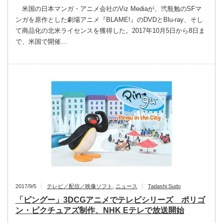
米国の日本マンガ・アニメ会社のViz Mediaが、弐瓶勉のSFマ
ンガを原作とした劇場アニメ『BLAME!』のDVDとBlu‐ray、そし
て商品化の北米ライセンスを獲得した。2017年10月5日から8日ま
で、米国で開催…
2017/9/5
テレビ／配信／映像ソフト
,
ニュース
Tadashi Sudo
「ピングー」3DCGアニメでテレビシリーズ ポリゴ
ン・ピクチュアズ制作、NHK Eテレで放送開始