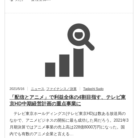
2021/5/16
ニュース
,
ファイナンス／決算
Tadashi Sudo
「配信とアニメ」で利益全体の4割目指す、テレビ東
京HD中期経営計画の重点事業に
テレビ東京ホールディングス(テレビ東京HD)は数ある放送局の
なかで、アニメビジネスの開拓に最も成功した局だろう。2021年3
月期決算ではアニメ事業の売上高は228億8000万円になった。国
内でも有数のアニメ企業と言える…