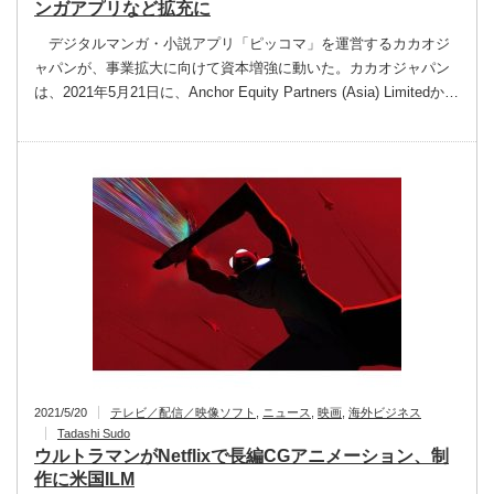
ンガアプリなど拡充に
デジタルマンガ・小説アプリ「ピッコマ」を運営するカカオジ
ャパンが、事業拡大に向けて資本増強に動いた。カカオジャパン
は、2021年5月21日に、Anchor Equity Partners (Asia) Limitedか…
2021/5/20
テレビ／配信／映像ソフト
,
ニュース
,
映画
,
海外ビジネス
Tadashi Sudo
ウルトラマンがNetflixで長編CGアニメーション、制
作に米国ILM