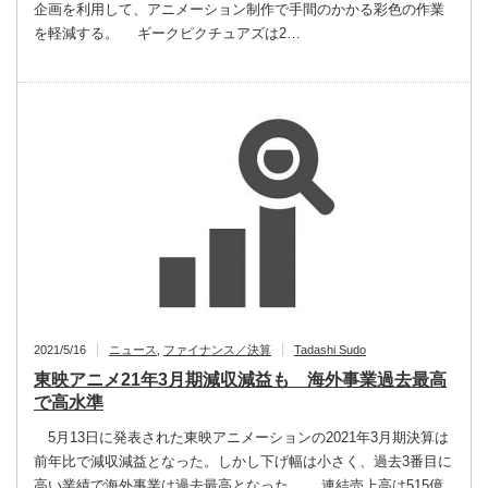
企画を利用して、アニメーション制作で手間のかかる彩色の作業
を軽減する。 ギークピクチュアズは2…
2021/5/16
ニュース
,
ファイナンス／決算
Tadashi Sudo
東映アニメ21年3月期減収減益も 海外事業過去最高
で高水準
5月13日に発表された東映アニメーションの2021年3月期決算は
前年比で減収減益となった。しかし下げ幅は小さく、過去3番目に
高い業績で海外事業は過去最高となった。 連結売上高は515億