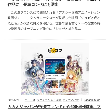
作品に、長編コンペにも選出
この夏フランスにて開催される「アヌシー国際アニメーション
映画祭」にて、タムラコータローが監督した映画『ジョゼと虎と
魚たち』が大きな脚光を浴びる。世界で最も古く60年の歴史を持
つ映画祭のオープニング作品に『ジョゼと虎と魚…
2021/5/21
ニュース
,
ファイナンス／決算
,
マンガ／小説
Tadashi Sudo
カカオジャパンが投資ファンドから600億円調達、マ