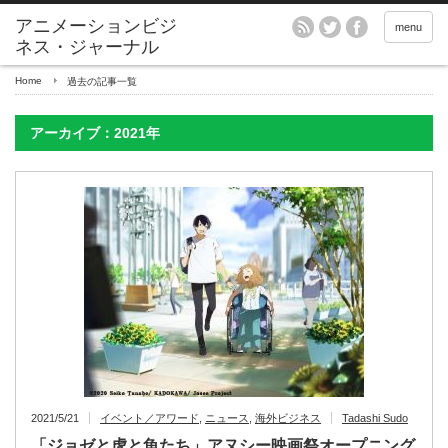
アニメーションビジ
menu
ネス・ジャーナル
Home
過去の記事一覧
アーカイブ：2021年
2021/5/21
イベント／アワード
,
ニュース
,
海外ビジネス
Tadashi Sudo
「ジョゼと虎と魚たち」アヌシー映画祭オープニング