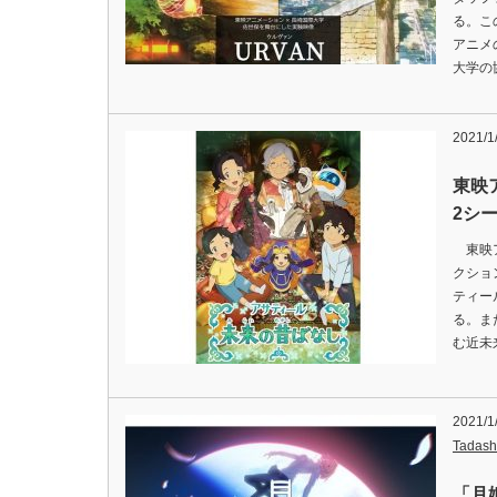
る。こ
アニメ
大学の
2021/1
東映
2シ
東映ア
クショ
ティー
る。ま
む近未
2021/1
Tadash
「月姫