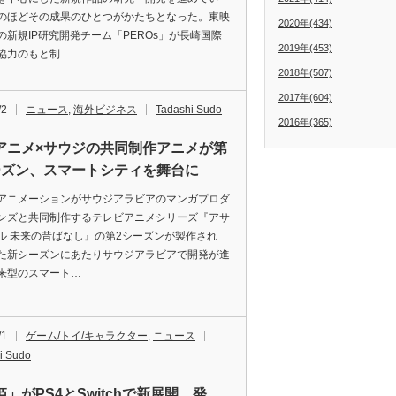
のほどその成果のひとつがかたちとなった。東映
2020年(434)
の新規IP研究開発チーム「PEROs」が長崎国際
2019年(453)
協力のもと制…
2018年(507)
2017年(604)
/2
ニュース
,
海外ビジネス
Tadashi Sudo
2016年(365)
アニメ×サウジの共同制作アニメが第
ーズン、スマートシティを舞台に
ニメーションがサウジアラビアのマンガプロダ
ンズと共同制作するテレビアニメシリーズ『アサ
ル 未来の昔ばなし』の第2シーズンが製作され
た新シーズンにあたりサウジアラビアで開発が進
来型のスマート…
/1
ゲーム/トイ/キャラクター
,
ニュース
i Sudo
」がPS4とSwitchで新展開 発