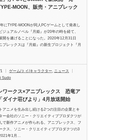
TYPE-MOON、販売・アニプレック
0年にTYPE-MOONが同人PCゲームとして発表し
ビジュアルノベル『月姫』が20年の時を経て、
展開を遂げることになった。2020年12月31日
ニプレックスは『月姫』の新生プロジェクト『月
/1
ゲーム/トイ/キャラクター
,
ニュース
i Sudo
ンワークス×アニブレックス 恐竜ア
「ダイナ荘びより」4月放送開始
アニメを生み出し続ける2つの注目の企業とキ
ター会社のソニー・クリエイティブプロダクツが
んで新作アニメが作られる。アニプレックス、フ
ークス、ソニー・クリエイティブプロダクツの3
021年1月…