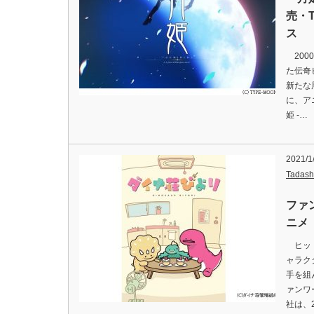
売・
ス
200
た伝奇
新たな
に、ア
姫 -…
2021/1
Tadash
ファ
ニメ
ヒット
ャラク
手を組
ァンワ
社は、2