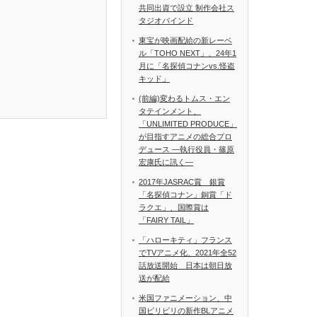
共同出資で設立 制作会社ス
タジオバインド
東宝が映画配給の新レーベ
ル「TOHO NEXT」、24年1
月に「名探偵コナンvs.怪盗
キッド」
(前編)変わるトムス・エン
タテインメント、
「UNLIMITED PRODUCE」
が目指すアニメの総合プロ
デュース ―執行役員・篠原
宏康氏に訊く―
2017年JASRAC賞 銀賞
「名探偵コナン」銅賞「ド
ラクエ」、国際賞は
「FAIRY TAIL」
「ハローキティ」フランス
でTVアニメ化、2021年全52
話放送開始 日本は朝日放
送が配給
米国ファニメーション、中
国ビリビリの新作BLアニメ