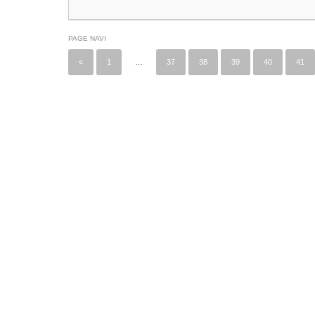
PAGE NAVI
«
1
…
37
38
39
40
41