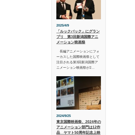
2025/4/9
「ルックバック」にグラン
プリ 第3回新潟国際アニ
メーション映画祭
長編アニメーションにフォ
ーカスした国際映画祭として
注目される第3回新潟国際ア
ニメーション映画祭が2…
2024/9/25
東京国際映画祭、2024年の
アニメーション部門は12作
品 ヤマト50周年記念上映