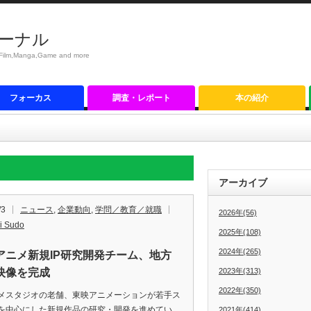
ーナル
anga,Game and more
フォーカス
調査・レポート
本の紹介
アーカイブ
/3
ニュース
,
企業動向
,
学問／教育／就職
2026年(56)
i Sudo
2025年(108)
2024年(265)
アニメ新規IP研究開発チーム、地方
映像を完成
2023年(313)
2022年(350)
スタジオの老舗、東映アニメーションが若手ス
を中心にした新規作品の研究・開発を進めてい
2021年(414)