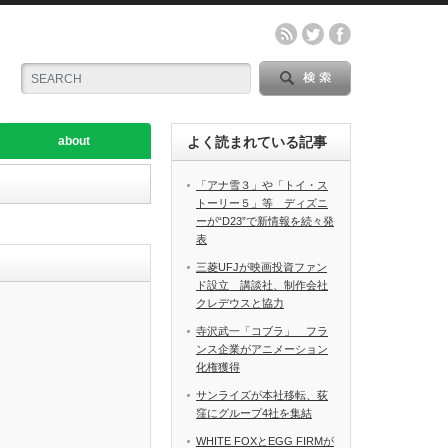
about
よく読まれている記事
「アナ雪３」や「トイ・ス
トーリー５」等 ディズニ
ーが“D23”で新情報を続々発
表
三菱UFJが映画投資ファン
ド設立 講談社、制作会社
クレデウスと協力
寺沢武一「コブラ」 フラ
ンス企業がアニメーション
化権獲得
サンライズが本社移転、荻
窪にグループ4社を集結
WHITE FOXとEGG FIRMが