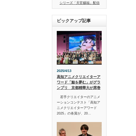
シリーズ「天官赐福」配信
ピックアップ記事
2025/4/13
高知アニメクリエイターア
ワード「鯨を夢む」がグラ
ンプリ 京都精華大が席巻
若手クリエイターのアニメ
ーションコンテスト「高知ア
ニメクリエイターアワード
2025」の各賞が、20…