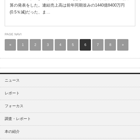
算の発表をした。連結売上高は前年同期並みの1440億8400万円
(0.5％減)だった、ま…
PAGE NAVI
«
1
2
3
4
5
6
7
8
»
ニュース
レポート
フォーカス
調査・レポート
本の紹介