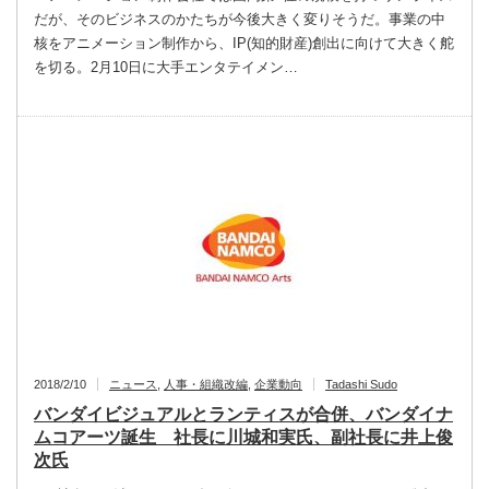
だが、そのビジネスのかたちが今後大きく変りそうだ。事業の中
核をアニメーション制作から、IP(知的財産)創出に向けて大きく舵
を切る。2月10日に大手エンタテイメン…
2018/2/10
ニュース
,
人事・組織改編
,
企業動向
Tadashi Sudo
バンダイビジュアルとランティスが合併、バンダイナ
ムコアーツ誕生 社長に川城和実氏、副社長に井上俊
次氏