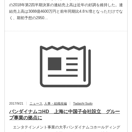
の2018年第2四半期決算の連結売上高は近年の好調を維持した。連
結売上高は3088億4600万円と前年同期比4.8％増となっただけでな
く、期初予想の2950…
2017/9/21
ニュース
,
人事・組織改編
Tadashi Sudo
バンダイナムコHD 上海に中国子会社設立 グルー
プ事業の拠点に
エンタテインメント事業の大手バンダイナムコホールディング