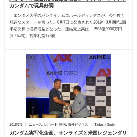
ガンダムで玩具好調
エンタメ大手のバンダイナムコホールディングスが、今年度も
順調なスタートを切った。8月7日に発表された2019年3月期第1四
半期決算は増収増益となった。連結売上高は、1508億9900万円
(4.7％増)、営業利益178億…
2018/7/9
ニュース
,
レポート
,
映画
,
海外ビジネス
Tadashi Sudo
ガンダム実写化企画、サンライズと米国レジェンダリ