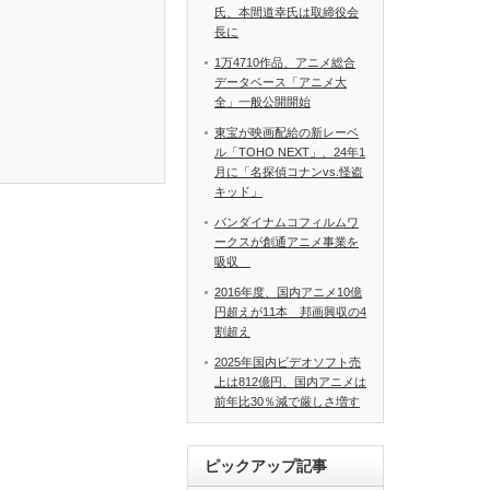
氏、本間道幸氏は取締役会
長に
1万4710作品、アニメ総合
データベース「アニメ大
全」一般公開開始
東宝が映画配給の新レーベ
ル「TOHO NEXT」、24年1
月に「名探偵コナンvs.怪盗
キッド」
バンダイナムコフィルムワ
ークスが創通アニメ事業を
吸収
2016年度、国内アニメ10億
円超えが11本 邦画興収の4
割超え
2025年国内ビデオソフト売
上は812億円、国内アニメは
前年比30％減で厳しさ増す
ピックアップ記事