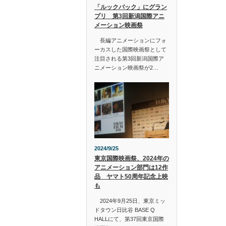
「ルックバック」にグラン
プリ 第3回新潟国際アニ
メーション映画祭
長編アニメーションにフォ
ーカスした国際映画祭として
注目される第3回新潟国際ア
ニメーション映画祭が2…
2024/9/25
東京国際映画祭、2024年の
アニメーション部門は12作
品 ヤマト50周年記念上映
も
2024年9月25日、東京ミッ
ドタウン日比谷 BASE Q
HALLにて、第37回東京国際