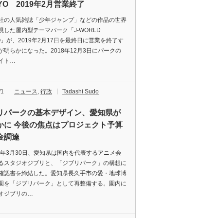
YO 2019年2月営業終了
の人気雑誌「少年ジャンプ」などの作品の世界
現した屋内型テーマパーク「J-WORLD
YO」が、2019年2月17日を最終日に営業を終了す
が明らかになった。2018年12月3日にパークの
イト…
/1
ニュース
,
行政
Tadashi Sudo
リパークの基本デザイン、愛知県が
かに 今後の焦点はプロジェクト予算
金調達
8年3月30日、愛知県は国内を代表するアニメ会
るスタジオジブリと、「ジブリパーク」の構想に
確認書を締結した。愛知県長久手市の愛・地球博
園を「ジブリパーク」として再整備する。園内に
オジブリの…