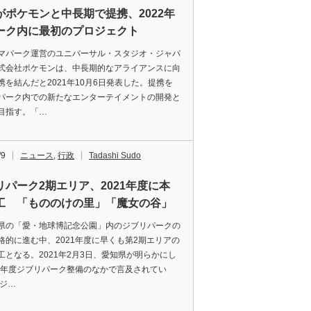
Jがポケモンと中長期で提携、2022年
ーク内に最初のプロジェクト
パーク運営のユニバーサル・スタジオ・ジャパ
式会社ポケモンは、中長期的なアライアンスに向
携を結んだと2021年10月6日発表した。提携を
パーク内での新たなエンターテイメントの開発と
目指す。「…
/9
ニュース
,
行政
Tadashi Sudo
リパーク2期エリア、2021年度に本
工 「もののけの里」「魔女の谷」
の「愛・地球博記念公園」内のジブリパークの
格的に進む中、2021年度に早くも第2期エリアの
工となる。2021年2月3日、愛知県が明らかにし
21年度ジブリパーク整備のなかで言及されてい
ジ…