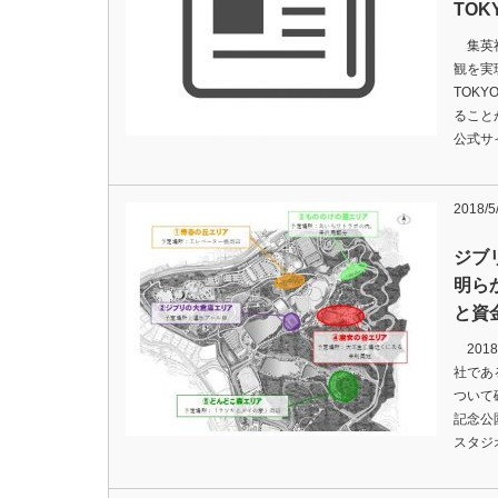
TOK
集英社
観を実
TOK
ること
公式サ
2018/5
ジブ
明ら
と資
201
社であ
ついて
記念公
スタジ