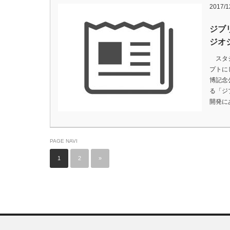
2017/1
ジブ
ジオ
スタジ
プトに
博記念
る「ジ
開発に
PAGE NAVI
1
2
»