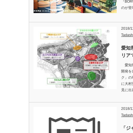
『BOR
のが登
2018/1
Tadash
愛知
リア
愛知県
開発を
ク」の
に大村
見に出
2018/1
Tadash
「ジ