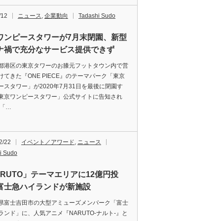
/12
ニュース
,
企業動向
Tadashi Sudo
ワンピースタワーが7月末閉園、新型
ナ禍で充分なサービス提供できず
港区の東京タワーのお膝元フットタウン内で営
けてきた『ONE PIECE』のテーマパーク「東京
ースタワー」が2020年7月31日を最後に閉園す
東京ワンピースタワー」公式サイトに告知され
「…
2/22
イベント／アワード
,
ニュース
i Sudo
ARUTO」テーマエリアに12億円投
富士急ハイランドが新施設
富士吉田市の大型アミューズメンパーク「富士
ランド」に、人気アニメ『NARUTO-ナルト-』と