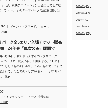
トメント・カンパニー（Qiddiya Investment
pany）が、東映アニメーションと協力して世界初
2020年(434)
ラゴンボール」のテーマパークの建設に乗り出…
2019年(453)
2018年(507)
1/30
イベント／アワード
,
ニュース
2017年(604)
i Sudo
2016年(365)
リパーク全5エリア入場チケット販売
開始、24年春「魔女の谷」開園で
4年3月16日、愛知県長久手市のジブリパーク
つ目のエリア「魔女の谷」が開園する。11月1日
プンした「もののけの里」に続くもので、これで
定されていた全てのエリアが揃う。 ジブリパ
は「魔女…
0/7
/トイ/キャラクター
,
ニュース
,
企業動向
i Sudo