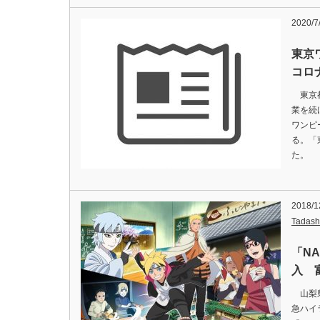
2020/7
東京
コロ
東京都
業を続
ワンピ
る。「
た。 
2018/1
Tadash
「N
入 
山梨県
急ハイ