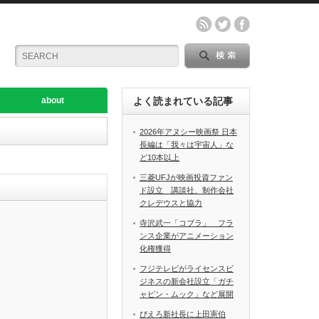
about
よく読まれている記事
2026年アヌシー映画祭 日本
長編は「我々は宇宙人」な
ど10本以上
三菱UFJが映画投資ファン
ド設立 講談社、制作会社
クレデウスと協力
寺沢武一「コブラ」 フラ
ンス企業がアニメーション
化権獲得
フジテレビがライセンスビ
ジネスの新会社設立「ガチ
ャピン・ムック」など展開
ぴえろ新社長に上田憲伯