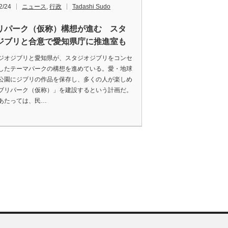
2/24
ニュース
,
行政
Tadashi Sudo
リパーク（仮称）構想が進む スタ
ジブリと合意で愛知県庁に推進室も
オジブリと愛知県が、スタジオジブリをコンセ
したテーマパークの構想を進めている。愛・地球
公園にジブリの作品を保存し、多くの人が楽しめ
ブリパーク（仮称）」を建設するという計画だ。
あたっては、民…