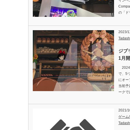
インベス
Com
の「ド
2023/1
Tadash
ジブ
1月
202
で、5
にオー
当初予
ークで
2021/1
ゲーム
Tadash