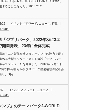
UTO-ボルト- NARUTO NEXT GANARATIONS』
場することになった。2018年12…
2/22
イベント／アワード
,
ニュース
,
行政
i Sudo
県「ジブリパーク」2022年秋に3エ
で開業発表、23年に全体完成
はアニメ製作会社スタジオジブリの協力を得て
進める大型エンタテイメント施設「ジブリパー
事業スケジュールを発表した。2018年12月21日
秀章知事が自らがジブリパーク整備構想の記者会
席し、明ら…
2/7
イベント／アワード
,
ニュース
i Sudo
ャンプ」のテーマパークJ-WORLD