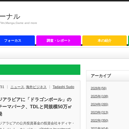
ーナル
anga,Game and more
フォーカス
調査・レポート
本の紹介
アーカイブ
/31
ニュース
,
海外ビジネス
Tadashi Sudo
2026年(56)
2025年(108)
ジアラビアに「ドラゴンボール」の
2024年(265)
テーマパーク、TDLと同規模50万㎡
2023年(313)
発
2022年(350)
アラビアの公共投資基金の投資会社キディヤ・
2021年(414)