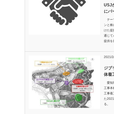
US
にパ
テーマ
ンと株
けた提
通じて
提供を
2021/2
ジブ
体着
愛知県
工事本
工事着
た20
る。 