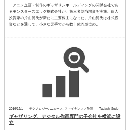
アニメ企画・制作のギャザリンホールディングの関係会社であ
るモンスターズエッグ株式会社が、第三者割当増資を実施。個人
投資家の片山晃氏が新たに主要株主になった。片山晃氏は株式投
資などを通して、小さな元手でから数十億円単位の…
2016/12/1
テクノロジー
,
ニュース
,
ファイナンス／決算
Tadashi Sudo
ギャザリング、デジタル作画専門の子会社を横浜に設
立