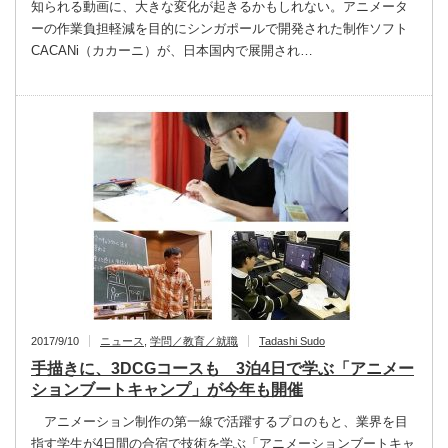
知られる動画に、大きな変化が起きるかもしれない。アニメータ
ーの作業負担軽減を目的にシンガポールで開発された制作ソフト
CACANi（カカーニ）が、日本国内で展開され…
2017/9/10
ニュース
,
学問／教育／就職
Tadashi Sudo
手描きに、3DCGコースも 3泊4日で学ぶ「アニメー
ションブートキャンプ」が今年も開催
アニメーション制作の第一線で活躍するプロのもと、業界を目
指す学生が4日間の合宿で技術を学ぶ「アニメーションブートキャ