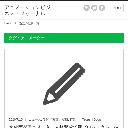
アニメーションビジ
menu
ネス・ジャーナル
Home
過去の記事一覧
タグ：アニメーター
2020/7/15
ニュース
,
学問／教育／就職
,
行政
Tadashi Sudo
文化庁がアニメーター人材育成で新プロジェクト、技