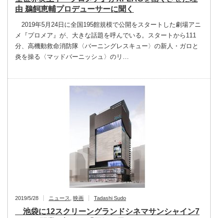
由 鵜飼恵輔プロデューサーに聞く
2019年5月24日に全国195館規模で公開をスタートした劇場アニ
メ『プロメア』が、大きな話題を呼んでいる。スタートから111
分、高機動救命消防隊〈バーニングレスキュー〉の新人・ガロと
炎を操る〈マッドバーニッシュ〉のリ…
2019/5/28
ニュース
,
映画
Tadashi Sudo
池袋に12スクリーングランドシネマサンシャイン7