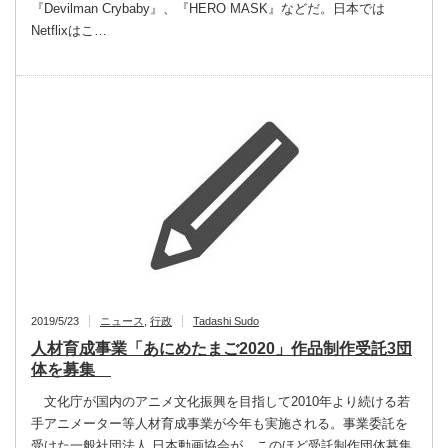
『Devilman Crybaby』、『HERO MASK』などだ。日本では
Netflixはこ…
2019/5/23
ニュース
,
行政
Tadashi Sudo
人材育成事業「あにめたまご2020」作品制作受託3団
体を募集
文化庁が国内のアニメ文化振興を目指して2010年より続ける若
手アニメーター等人材育成事業が今年も実施される。事業委託を
受けた一般社団法人 日本動画協会が、このほど受託制作団体募集