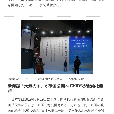
を開始した。6月10日まで受付ける。 …
2019/5/23
ニュース
,
映画
,
海外ビジネス
Tadashi Sudo
新海誠「天気の子」が米国公開へ GKIDSが配給権獲
得
日本では2019年7月19日に全国公開される新海誠監督の新作映
画『天気の子』が、米国でも公開されることになった。米国の映
画配給会社GKIDSが、日本公開に先駆けて本作の北米配給権を獲