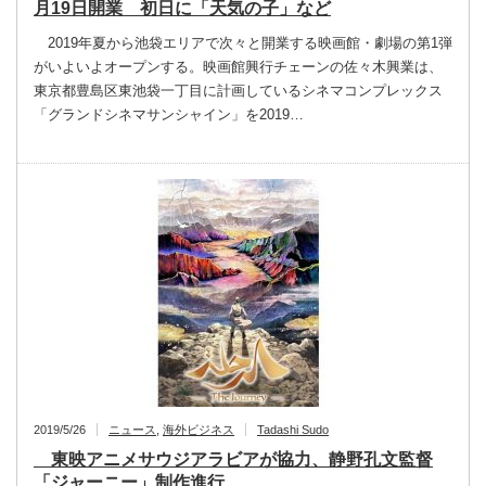
月19日開業 初日に「天気の子」など
2019年夏から池袋エリアで次々と開業する映画館・劇場の第1弾
がいよいよオープンする。映画館興行チェーンの佐々木興業は、
東京都豊島区東池袋一丁目に計画しているシネマコンプレックス
「グランドシネマサンシャイン」を2019…
2019/5/26
ニュース
,
海外ビジネス
Tadashi Sudo
東映アニメサウジアラビアが協力、静野孔文監督
「ジャーニー」制作進行