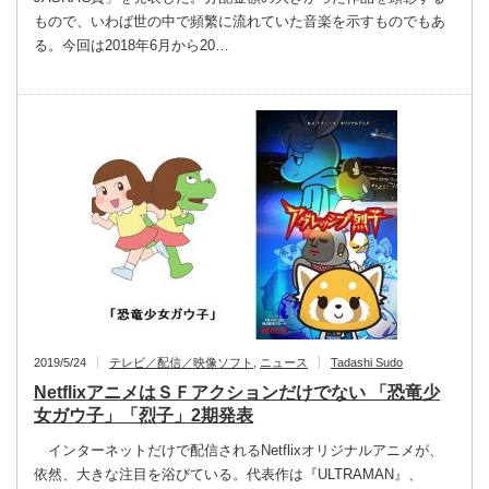
もので、いわば世の中で頻繁に流れていた音楽を示すものでもあ
る。今回は2018年6月から20…
2019/5/24
テレビ／配信／映像ソフト
,
ニュース
Tadashi Sudo
NetflixアニメはＳＦアクションだけでない 「恐竜少
女ガウ子」「烈子」2期発表
インターネットだけで配信されるNetflixオリジナルアニメが、
依然、大きな注目を浴びている。代表作は『ULTRAMAN』、