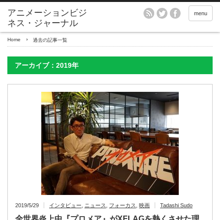
アニメーションビジ
menu
ネス・ジャーナル
Home
過去の記事一覧
アーカイブ：2019年
2019/5/29
インタビュー
,
ニュース
,
フォーカス
,
映画
Tadashi Sudo
全世界炎上中『プロメア』がXFLAGを熱くさせた理