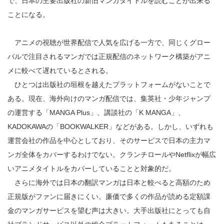
で、日本の主要出版社の新旧マンガタイトルを読むことが出来る
ことになる。
アニメの視聴が世界配信で人気を広げる一方で、同じくグロー
バルで注目されるマンガでは正規配信のネットワーク構築がアニ
メに較べて遅れているとされる。
ひとつは出版社の垣根を越えたプラットフォームがないことで
ある。現在、海外向けのマンガ配信では、集英社・少年ジャンプ
の運営する「MANGA Plus」、講談社の「K MANGA」、
KADOKAWAの「BOOKWALKER」などがある。しかし、いずれも
運営会社の作品を中心としており、そのサービスで日本の主力マ
ンガ全体をカバーするわけでない。クランチロールやNetflixが幅広
いアニメタイトルをカバーしていることと対象的だ。
さらに海外では日本の翻訳マンガは日本と較べると高額のため
正規版がファンに届きにくい。廉価で多くの作品が読める定額課
金のマンガサービスを望む声は大きい。大手出版社にとっても自