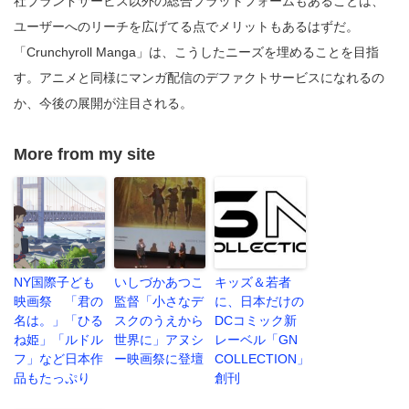
社ブランドサービス以外の総合プラットフォームもあることは、
ユーザーへのリーチを広げてる点でメリットもあるはずだ。
「Crunchyroll Manga」は、こうしたニーズを埋めることを目指
す。アニメと同様にマンガ配信のデファクトサービスになれるの
か、今後の展開が注目される。
More from my site
NY国際子ども
いしづかあつこ
キッズ＆若者
映画祭 「君の
監督「小さなデ
に、日本だけの
名は。」「ひる
スクのうえから
DCコミック新
ね姫」「ルドル
世界に」アヌシ
レーベル「GN
フ」など日本作
ー映画祭に登壇
COLLECTION」
品もたっぷり
創刊