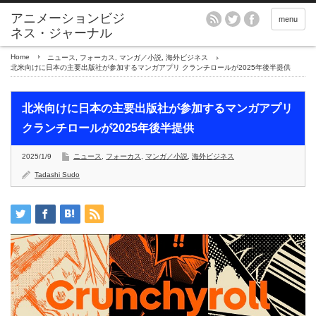
アニメーションビジ
menu
ネス・ジャーナル
Home
ニュース
,
フォーカス
,
マンガ／小説
,
海外ビジネス
北米向けに日本の主要出版社が参加するマンガアプリ クランチロールが2025年後半提供
北米向けに日本の主要出版社が参加するマンガアプリ
クランチロールが2025年後半提供
2025/1/9
ニュース
,
フォーカス
,
マンガ／小説
,
海外ビジネス
Tadashi Sudo