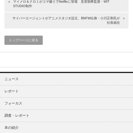
マイメロ＆クロミがコマ撮りでNetflixに登場 見里朝希監督・WIT
STUDIO制作
サイバーエージェントがアニメスタジオ設立、BNFW出身・小川正和氏が
社長就任
トップページに戻る
ニュース
レポート
フォーカス
調査・レポート
本の紹介