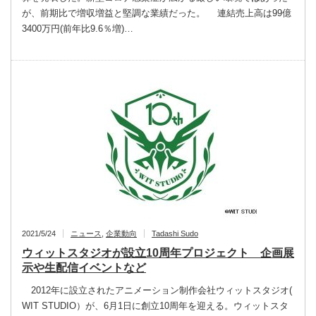
が、前期比で増収増益と堅調な業績だった。 連結売上高は99億
3400万円(前年比9.6％増)…
2021/5/24
ニュース
,
企業動向
Tadashi Sudo
ウィットスタジオが設立10周年プロジェクト 企画展
示や生配信イベントなど
2012年に設立されたアニメーション制作会社ウィットスタジオ(
WIT STUDIO）が、6月1日に創立10周年を迎える。ウィットスタ