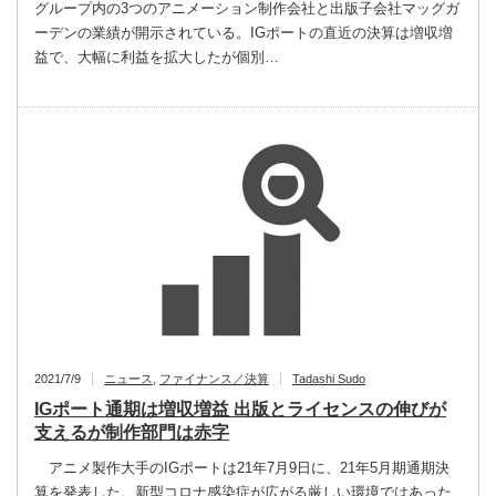
グループ内の3つのアニメーション制作会社と出版子会社マッグガ
ーデンの業績が開示されている。IGポートの直近の決算は増収増
益で、大幅に利益を拡大したが個別…
2021/7/9
ニュース
,
ファイナンス／決算
Tadashi Sudo
IGポート通期は増収増益 出版とライセンスの伸びが
支えるが制作部門は赤字
アニメ製作大手のIGポートは21年7月9日に、21年5月期通期決
算を発表した。新型コロナ感染症が広がる厳しい環境ではあった