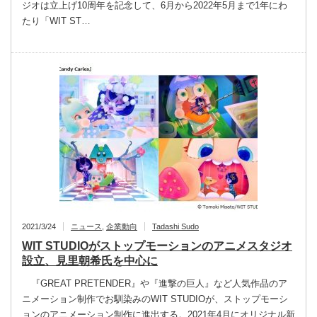
ジオは立上げ10周年を記念して、6月から2022年5月まで1年にわ
たり「WIT ST…
2021/3/24
ニュース
,
企業動向
Tadashi Sudo
WIT STUDIOがストップモーションのアニメスタジオ
設立、見里朝希氏を中心に
『GREAT PRETENDER』や『進撃の巨人』など人気作品のア
ニメーション制作でお馴染みのWIT STUDIOが、ストップモーシ
ョンのアニメーション制作に進出する。2021年4月にオリジナル新