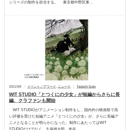
シリーズの制作を担当する。 東京都中野区東…
2021/3/8
イベント／アワード
,
ニュース
Tadashi Sudo
WIT STUDIO「とつくにの少女」が短編からさらに長
編、クラファンも開始
WIT STUDIOがアニメーション制作をし、国内外の映画祭で高
い評価を受けた短編アニメ『とつくにの少女』が、さらに長編ア
ニメとなることが明らかになった。制作にあたってはWIT
STUDIOだけでなく、久保雄太郎、米谷…