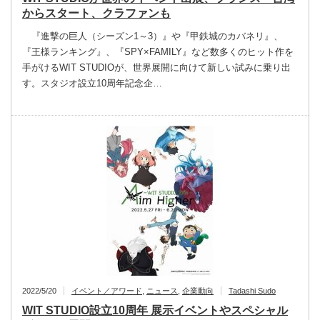
からスタート、クラファンも
『進撃の巨人（シーズン1～3）』や『甲鉄城のカバネリ』、
『王様ランキング』、『SPY×FAMILY』など数多くのヒット作を
手がけるWIT STUDIOが、世界展開に向けて新しい試みに乗り出
す。スタジオ設立10周年記念企…
2022/5/20
イベント／アワード
,
ニュース
,
企業動向
Tadashi Sudo
WIT STUDIO設立10周年 展示イベントやスペシャル