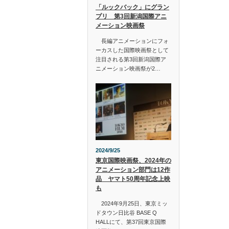
「ルックバック」にグラン
プリ 第3回新潟国際アニ
メーション映画祭
長編アニメーションにフォ
ーカスした国際映画祭として
注目される第3回新潟国際ア
ニメーション映画祭が2…
2024/9/25
東京国際映画祭、2024年の
アニメーション部門は12作
品 ヤマト50周年記念上映
も
2024年9月25日、東京ミッ
ドタウン日比谷 BASE Q
HALLにて、第37回東京国際