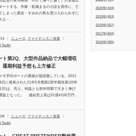
郎監督の実写映画『やがて海へと届く』が全国公
タートする。作家・彩瀬まるの小説を原作に、亡
2020年(434)
てしまった親友・すみれの死を受け入れられずに
2019年(453)
人公・…
2018年(507)
2017年(604)
/14
ニュース
,
ファイナンス／決算
2016年(365)
i Sudo
ポート第2Q、大型作品納品で大幅増収
 通期利益予想も上方修正
大手IGポートの業績が急回復している。2021
14日に発表された21年5月期第2四半期決算(20年
11月)は、売上、利益とも前年同期で大きく伸び
増益となった。 連結売上高は51億4100万円…
0/9
ニュース
,
ファイナンス／決算
i Sudo