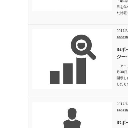
「劇場
目を集
た特報
2017/8
Tadash
IG
ジー
アニメ
月30日
開示し
したも
2017/7
Tadash
IG