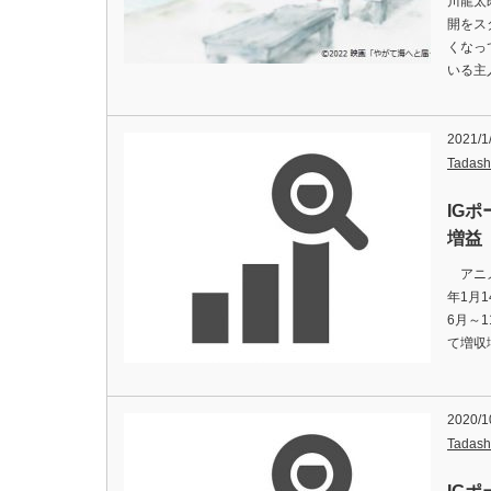
川龍太
開をス
くなっ
いる主
2021/1
Tadash
IG
増益
アニメ
年1月
6月～
て増収
2020/1
Tadash