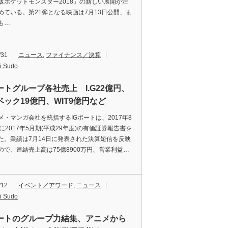
版ポケットモンスター2018」の新しい展開が注
めている。第21弾となる映画は7月13日公開、ま
も…
/31
ニュース
,
ファイナンス／決算
i Sudo
ポートグループ各社売上 I.G22億円、
ベック19億円、WIT9億円など
・マンガ会社を統括するIGポートは、2017年8
に2017年5月期(平成29年度)の有価証券報告書を
た。業績は7月14日に発表された決算短信を反映
ので、連結売上高は75億8900万円、営業利益…
/12
イベント／アワード
,
ニュース
i Sudo
ポートのグループ力結集、アニメから