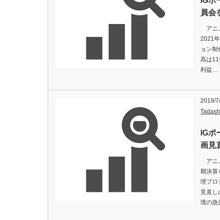
IGポ
員会
アニメ
202
ョン制
高は1
利益…
2019/7
Tadash
IG
画見
アニメ
期決算
理プロ
見直し
境の急