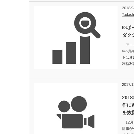
2018/9
Tadash
IG
ダク
アニメ
年5月
トは連
利益3億
2017/1
20
作にW
を抜
12月
情報が