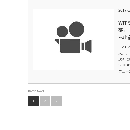
2017/6
WIT
夢」
へ出
201
人』、
次々に
STU
デュー
PAGE NAVI
1
2
»