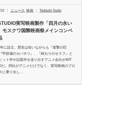
/10
ニュース
,
映画
Tadashi Sudo
 STUDIO実写映画製作「四月の永い
 モスクワ国際映画祭メインコンペ
品
2年に設立、歴史は短いながらも『進撃の巨
『甲鉄城のカバネリ』、『終わりのセラフ』と
ヒット作や話題作を送り出すアニメ会社がWIT
DIOだ。同社がアニメだけでなく、実写映画のプロ
スに乗り出し…