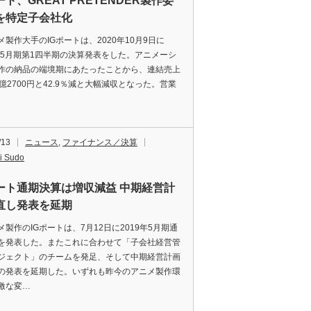
ート、GREAT PRETENDER製作委
を特定子会社化
製作大手のIGポートは、2020年10月9日に
1年5月期第1四半期の決算発表をした。アニメーシ
作の納品の端境期にあたったことから、連結売上
1億2700円と42.9％減と大幅減収となった。営業
/13
ニュース
,
ファイナンス／決算
i Sudo
ポート通期決算は増収減益 中期経営計
直し発表を延期
製作のIGポートは、7月12日に2019年5月期通
を発表した。またこれに合わせて「子会社経営管
ジェクト」のチームを発足、そして中期経営計画
の発表を延期した。いずれも昨今のアニメ製作環
激な変…