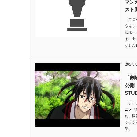
マン
スト
プロダ
ウィッ
IGポ
る。4
かした
2017/7
「劇
公開
STU
アニメ
ニメ『
た。同
ション
第…