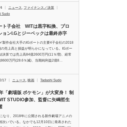
/4
ニュース
,
ファイナンス／決算
i Sudo
ポート子会社 WITは黒字転換、プロ
ションI.Gとジーベックは最終赤字
製作会社大手のIGポートの主要4子会社の2018
期の売上高と損益が明らかになっている。IGポー
結決算では売上高84億2600万円(11％増)、経常
8600万円(28.6％減)、当期純利益2億8…
2/17
ニュース
,
映画
Tadashi Sudo
18年「劇場版 ポケモン」が大変身！ 制
IT STUDIO参加、監督に矢嶋哲生
擢
になり、2018年に公開される新作劇場アニメの
相次いでいる。なかでも12月10日に発表された