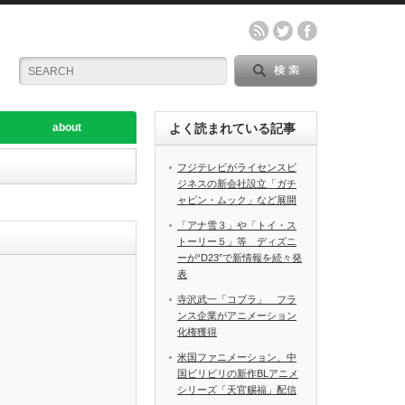
about
よく読まれている記事
フジテレビがライセンスビ
ジネスの新会社設立「ガチ
ャピン・ムック」など展開
「アナ雪３」や「トイ・ス
トーリー５」等 ディズニ
ーが“D23”で新情報を続々発
表
寺沢武一「コブラ」 フラ
ンス企業がアニメーション
化権獲得
米国ファニメーション、中
国ビリビリの新作BLアニメ
シリーズ「天官赐福」配信