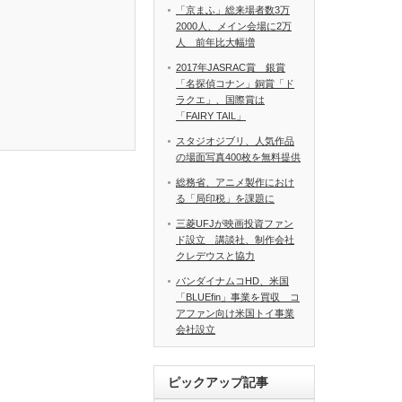
「京まふ」総来場者数3万
2000人、メイン会場に2万
人 前年比大幅増
2017年JASRAC賞 銀賞
「名探偵コナン」銅賞「ド
ラクエ」、国際賞は
「FAIRY TAIL」
スタジオジブリ、人気作品
の場面写真400枚を無料提供
総務省、アニメ製作におけ
る「局印税」を課題に
三菱UFJが映画投資ファン
ド設立 講談社、制作会社
クレデウスと協力
バンダイナムコHD、米国
「BLUEfin」事業を買収 コ
アファン向け米国トイ事業
会社設立
ピックアップ記事