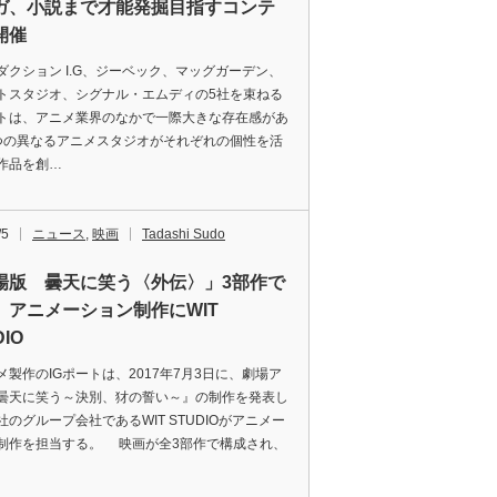
ガ、小説まで才能発掘目指すコンテ
開催
クション I.G、ジーベック、マッグガーデン、
トスタジオ、シグナル・エムディの5社を束ねる
ートは、アニメ業界のなかで一際大きな存在感があ
つの異なるアニメスタジオがそれぞれの個性を活
作品を創…
/5
ニュース
,
映画
Tadashi Sudo
場版 曇天に笑う〈外伝〉」3部作で
 アニメーション制作にWIT
DIO
製作のIGポートは、2017年7月3日に、劇場ア
曇天に笑う～決別、犲の誓い～』の制作を発表し
社のグループ会社であるWIT STUDIOがアニメー
制作を担当する。 映画が全3部作で構成され、