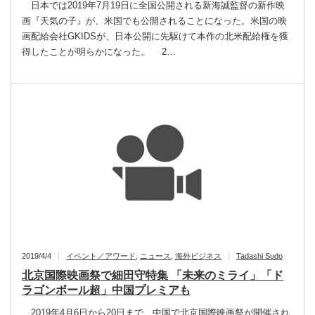
日本では2019年7月19日に全国公開される新海誠監督の新作映
画『天気の子』が、米国でも公開されることになった。米国の映
画配給会社GKIDSが、日本公開に先駆けて本作の北米配給権を獲
得したことが明らかになった。 2…
2019/4/4
イベント／アワード
,
ニュース
,
海外ビジネス
Tadashi Sudo
北京国際映画祭で細田守特集 「未来のミライ」「ド
ラゴンボール超」中国プレミアも
2019年4月6日から20日まで、中国で北京国際映画祭が開催され