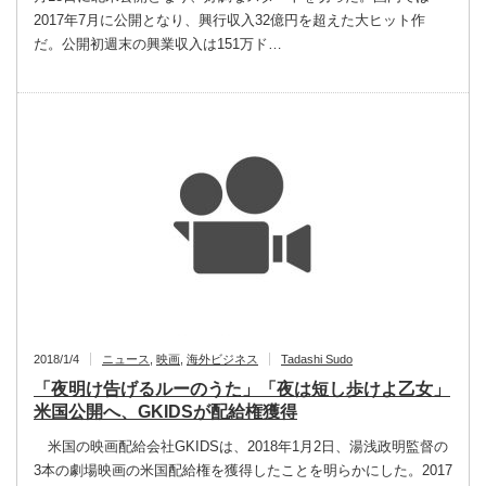
2017年7月に公開となり、興行収入32億円を超えた大ヒット作
だ。公開初週末の興業収入は151万ド…
2018/1/4
ニュース
,
映画
,
海外ビジネス
Tadashi Sudo
「夜明け告げるルーのうた」「夜は短し歩けよ乙女」
米国公開へ、GKIDSが配給権獲得
米国の映画配給会社GKIDSは、2018年1月2日、湯浅政明監督の
3本の劇場映画の米国配給権を獲得したことを明らかにした。2017