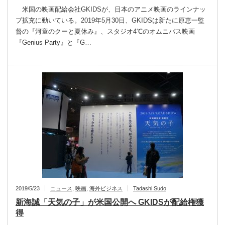
米国の映画配給会社GKIDSが、日本のアニメ映画のラインナッ
プ拡充に動いている。2019年5月30日、GKIDSは新たに原恵一監
督の『河童のクーと夏休み』、スタジオ4℃のオムニバス映画
『Genius Party』と『G…
2019/5/23
ニュース
,
映画
,
海外ビジネス
Tadashi Sudo
新海誠「天気の子」が米国公開へ GKIDSが配給権獲
得