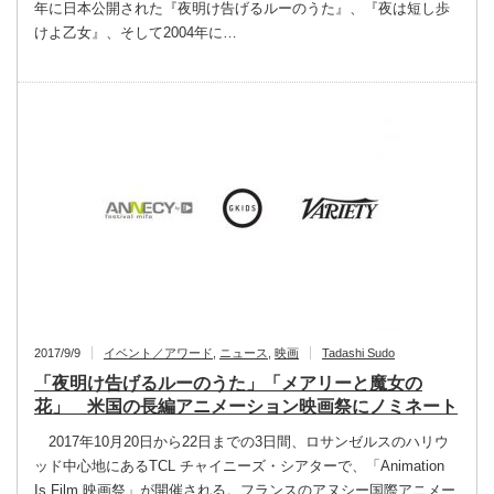
年に日本公開された『夜明け告げるルーのうた』、『夜は短し歩
けよ乙女』、そして2004年に…
2017/9/9
イベント／アワード
,
ニュース
,
映画
Tadashi Sudo
「夜明け告げるルーのうた」「メアリーと魔女の
花」 米国の長編アニメーション映画祭にノミネート
2017年10月20日から22日までの3日間、ロサンゼルスのハリウ
ッド中心地にあるTCL チャイニーズ・シアターで、「Animation
Is Film 映画祭」が開催される。フランスのアヌシー国際アニメー