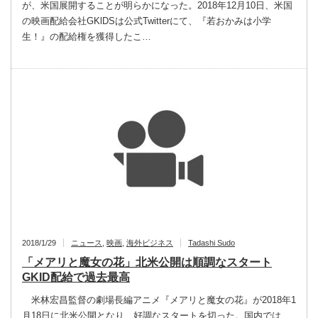
が、米国展開することが明らかになった。2018年12月10日、米国
の映画配給会社GKlDSは公式Twitterにて、『若おかみは小学
生！』の配給権を獲得したこ…
2018/1/29
ニュース
,
映画
,
海外ビジネス
Tadashi Sudo
「メアリと魔女の花」北米公開は順調なスタート
GKID配給で過去最高
米林宏昌監督の劇場長編アニメ『メアリと魔女の花』が2018年1
月18日に北米公開となり、好調なスタートを切った。国内では