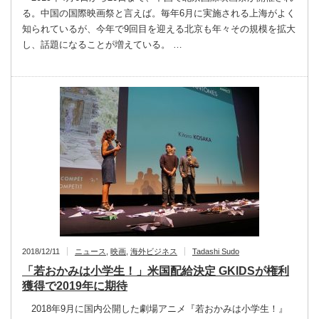
る。中国の国際映画祭と言えば。毎年6月に実施される上海がよく
知られているが、今年で9回目を迎える北京も年々その規模を拡大
し、話題になることが増えている。 …
2018/12/11
ニュース
,
映画
,
海外ビジネス
Tadashi Sudo
「若おかみは小学生！」米国配給決定 GKlDSが権利
獲得で2019年に期待
2018年9月に国内公開した劇場アニメ『若おかみは小学生！』