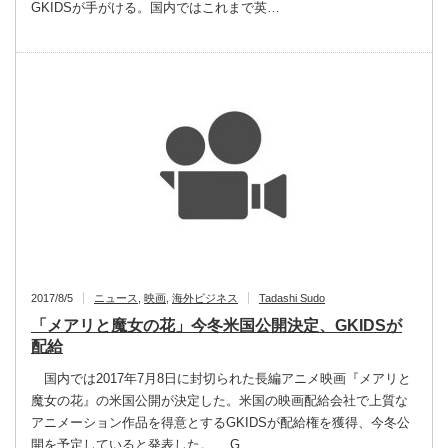
GKIDSが手がける。国内ではこれまで英…
2017/8/5
ニュース
,
映画
,
海外ビジネス
Tadashi Sudo
「メアリと魔女の花」今冬米国公開決定、GKIDSが
配給
国内では2017年7月8日に封切られた長編アニメ映画『メアリと
魔女の花』の米国公開が決定した。米国の映画配給会社で上質な
アニメーション作品を得意とするGKIDSが配給権を獲得、今冬公
開を予定していると発表した。 G…