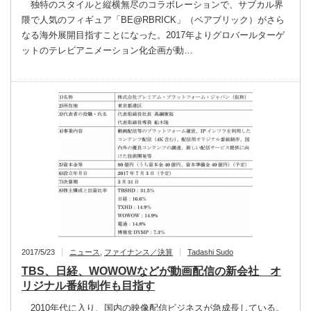
独特のスタイルと縦横無尽のコラボレーションで、サブカル界
隈で人気のフィギュア「BE@RBRICK」（ベアブリック）がさら
なる海外展開目指すことになった。2017年よりグロバールターゲ
ットのテレビアニメーション化企画が動…
2017/5/23
ニュース
,
ファイナンス／決算
Tadashi Sudo
TBS、日経、WOWOWなどが動画配信の新会社 オ
リジナル番組制作も目指す
2010年代に入り、国内の映像配信ビジネスが急成長している。