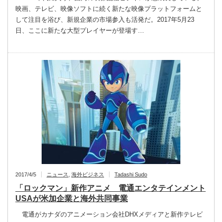
映画、テレビ、映像ソフトに続く新たな映像プラットフォームと
して注目を浴び、新規企業の市場参入も活発だ。2017年5月23
日、ここに新たな大型プレイヤーが登場す…
2017/4/5
ニュース
,
海外ビジネス
Tadashi Sudo
「ロックマン」新作アニメ 電通エンタテインメント
USAが米加企業と海外共同事業
電通がカナダのアニメーション会社DHXメディアと新作テレビ