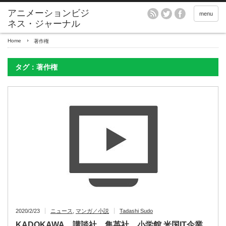
アニメーションビジ
menu
ネス・ジャーナル
Home
著作権
タグ：著作権
2020/2/23
ニュース
,
マンガ／小説
Tadashi Sudo
KADOKAWA、講談社、集英社、小学館 米国IT企業