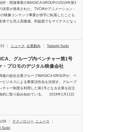
・関連事業のIMAGICA GROUPの2019年第3
の決算が発表された。TVCMやアニメーション・
作の映像コンテンツ事業が赤字に転落したことも
全体でも売上高微減、利益面でもマイナスとなっ
/15
ニュース
,
企業動向
Tadashi Sudo
AGICA、グループ内ベンチャー第1号
ケ・プロモのデジタル映像会社
連の総合企業グループIMAGICA GROUPが、ベ
ービジネスによる事業活性化を目指す。グループ
ンチャー制度を利用した第1号となる企業を設立
格的に取り組み始めている。 2018年1月11日
1/29
テクノロジー
,
ニュース
i Sudo