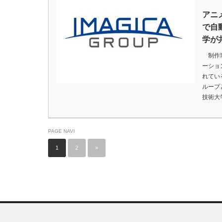
アニ
で自
学が
制作現
ーショ
れてい
ループ
技術大
PAGE NAVI
1
2
»