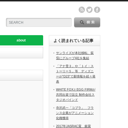
about
よく読まれている記事
サンライズが本社移転、荻
窪にグループ4社を集結
「アナ雪３」や「トイ・ス
トーリー５」等 ディズニ
ーが“D23”で新情報を続々発
表
WHITE FOXとEGG FIRMが
共同出資で設立 制作会社ス
タジオバインド
寺沢武一「コブラ」 フラ
ンス企業がアニメーション
化権獲得
2017年JASRAC賞 銀賞