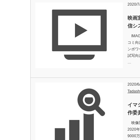
2020/7
映画
信シス
IMA
コミ向
ンボワ
試写向
…
2020/6
Tadash
イマ
作委
映像関
202
900