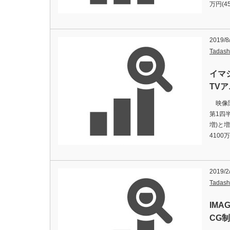
万円(4
2019/8
Tadash
イマ
TV
映像関連
第1四半
増)と
410
2019/2
Tadash
IM
CG