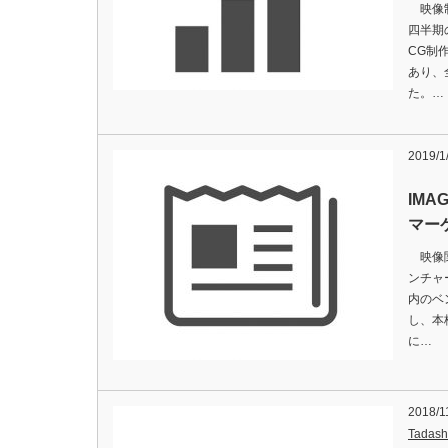
映像制作
四半期
CG制
あり、
た。…
2019/1
IM
マー
映像関
ンチャ
内のベ
し、本
に…
2018/1
Tadash