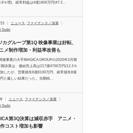
5.9％増)、経常利益は4億1600万円(47.2…
/15
ニュース
,
ファイナンス／決算
i Sudo
ジカグループ第1Q 映像事業は好転、
アニメ制作増加・利益率改善も
事業の大手IMAGICA GROUPの2020年3月期
期決算は、連結売上高は217億4700万円(12.3％
増加したが、営業損失6億8100万円、経常損失8億
0万円と厳しい結果だった。当期純…
/8
ニュース
,
ファイナンス／決算
i Sudo
AGICA第3Q決算は減収赤字 アニメ・
制作コスト増加も影響