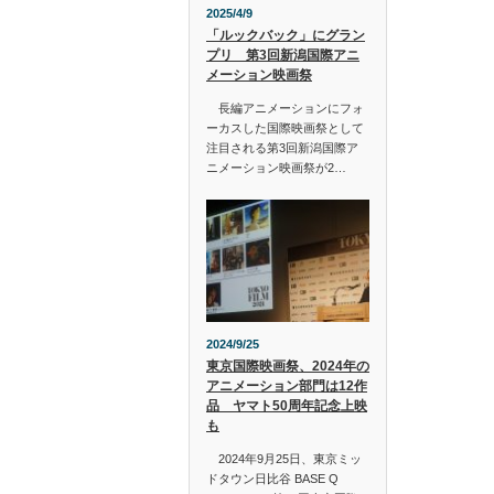
2025/4/9
「ルックバック」にグラン
プリ 第3回新潟国際アニ
メーション映画祭
長編アニメーションにフォ
ーカスした国際映画祭として
注目される第3回新潟国際ア
ニメーション映画祭が2…
2024/9/25
東京国際映画祭、2024年の
アニメーション部門は12作
品 ヤマト50周年記念上映
も
2024年9月25日、東京ミッ
ドタウン日比谷 BASE Q