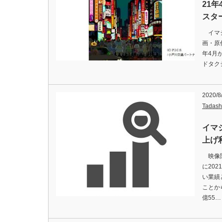
21
スタ
イマジカ
画・原
年4月
ドタク
2020/8
Tadash
イマ
上げ
映像関
に20
い業績
ことか
億55…