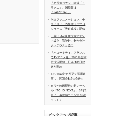
「名探偵コナン」銅賞「ド
ラクエ」、国際賞は
「FAIRY TAIL」
米国ファニメーション、中
国ビリビリの新作BLアニメ
シリーズ「天官赐福」配信
三菱UFJが映画投資ファン
ド設立 講談社、制作会社
クレデウスと協力
「ハローキティ」フランス
でTVアニメ化、2021年全52
話放送開始 日本は朝日放
送が配給
TSUTAYA社名変更で蔦屋書
店に、関連会社5社合併も
東宝が映画配給の新レーベ
ル「TOHO NEXT」、24年1
月に「名探偵コナンvs.怪盗
キッド」
ピックアップ記事