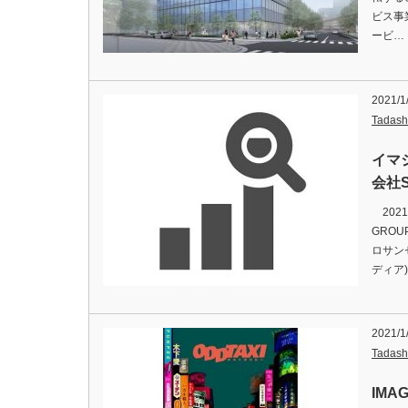
ビス事
ービ…
2021/1
Tadash
イマ
会社
2021
GRO
ロサンゼル
ディア
2021/1
Tadash
IMA