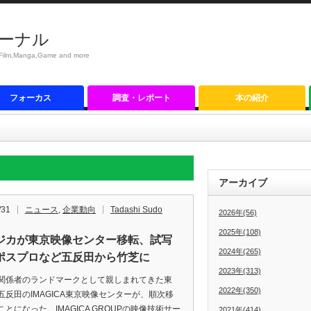
ーナル
anga,Game and more
フォーカス
調査・レポート
本の紹介
アーカイブ
/31
ニュース
,
企業動向
Tadashi Sudo
2026年(56)
2025年(108)
ジカが東京映像センター移転、試写
2024年(265)
ポスプロなど五反田から竹芝に
2023年(313)
係者のランドマークとして親しまれてきた東
2022年(350)
五反田のIMAGICA東京映像センターが、順次移
とになった。IMAGICA GROUPの映像技術サー
2021年(414)