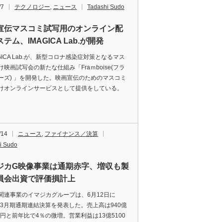
/7
テクノロジー
,
ニュース
Tadashi Sudo
宣伝マスコミ試写用のオンライン配
テム、IMAGICA Lab.が開発
GICA Lab.が、新型コロナ感染症対策となるマス
け映画試写会の新たな仕組み「Fraｍboise(フラ
ーズ) 」を開発した。映画宣伝のためのマスコミ
けオンラインサービスとして提供をしている。
/14
ニュース
,
ファイナンス／決算
i Sudo
ジカG映像事業は通期赤字、増収も製
員会出資で評価損計上
連事業のイマジカグループは、6月12日に
0年3月期通期連結決算を発表した。売上高は940億
0万円と前年比で4％の微増。営業利益は13億5100