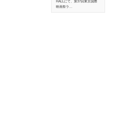
HALLにて、第37回東京国際
映画祭ラ…