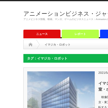
アニメーションビジネス・ジャ
アニメビジネス情報、映画、マンガ、ゲームのビジネスニュース：Animation,Film,M
ニュース
レポート
イマジカ・ロボット
タグ：イマジカ・ロボット
2021/5
イマ
室・
映像関
京・東
転するこ