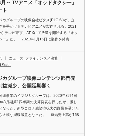
年4月～ TVアニメ「オッドタクシー」
ート
グループの映像会社ピクス(P.I.C.S.)が、企
作を手がけるテレビアニメが製作される。2021
からテレビ東京、AT-Xにて放送を開始する『オッ
シー』だ。 2021年1月15日に製作を発表…
/5
ニュース
,
ファイナンス／決算
i Sudo
ジカグループ映像コンテンツ部門売
利益減少、公開延期響く
連事業のイマジカグループは、2020年8月4日
21年3月期第1四半期の決算発表を行ったが、厳し
となった。新型コロナ感染症拡大の影響を受けた
ら大幅な減収減益となった。 連結売上高が168