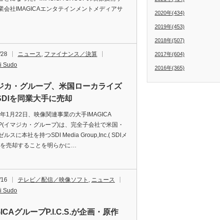
業会社IMAGICAエンタテインメントメディアサ
2020年(434)
2019年(453)
2018年(507)
/28
ニュース
,
ファイナンス／決算
2017年(604)
i Sudo
2016年(365)
ジカ・グループ、米国ローカライズ
SDIを同業大手に売却
年1月22日、映像関連事業の大手IMAGICA
UP(イマジカ・グループ)は、完全子会社で米国・
スに本社を持つSDI Media Group,Inc.( SDIメ
)を売却することを明らかに…
/16
テレビ／配信／映像ソフト
,
ニュース
i Sudo
GICAグループP.I.C.S.が企画・原作