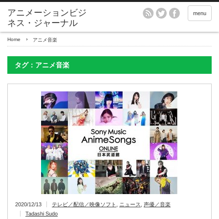
アニメーションビジ
menu
ネス・ジャーナル
Home
アニメ音楽
タグ：アニメ音楽
2020/12/13
テレビ／配信／映像ソフト
,
ニュース
,
声優／音楽
Tadashi Sudo