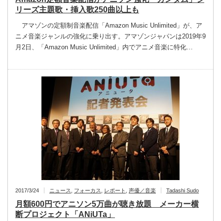
リーズ主題歌・挿入歌250曲以上も
アマゾンの定額制音楽配信「Amazon Music Unlimited」が、ア
ニメ音楽ジャンルの強化に乗り出す。アマゾンジャパンは2019年9
月2日、「Amazon Music Unlimited」内でアニメ音楽に特化…
2017/3/24
ニュース
,
フォーカス
,
レポート
,
声優／音楽
Tadashi Sudo
月額600円でアニソン5万曲が聴き放題 メーカー横
断プロジェクト「ANiUTa」