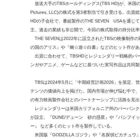
放送大手のTBSホールディングス(TBS HD)が、米国の
Pictures, LLC)の株式を第3者割当で引き受ける。出資
HDの子会社で、番組製作のTHE SEVEN USAを
主、過去の業績も非公開で、今回の株式取得の持分比率
THE SEVENは2022年に設立されたTBSの映像制作の
の国のアリス』や『幽☆遊☆白書』などのヒット作があ
出資に合わせて、TBSHDとレジェンダリー戦略的パ
ンガやアニメ、ゲームなどに基づいた実写作品は共同製
TBSは2024年5月に「中期経営計画2026」を策定、
テンツの価値向上を掲げた。国内市場が伸び悩む中で、
の有力映画製作会社とのパートナーシップに活路を見出
レジェンダリーは米国カリフォルニア州のバーバンクに
が設立、『DUNE/デューン 砂の惑星』や『パシフイ
ー』 など多くのヒット作を製作している。
米国版『GODZILLA ゴジラ』や『名探偵ピカチュ