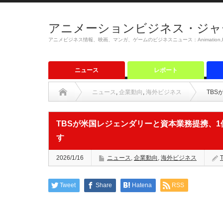
アニメーションビジネス・ジャ
アニメビジネス情報、映画、マンガ、ゲームのビジネスニュース：Animation,Film,M
ニュース
レポート
ニュース
,
企業動向
,
海外ビジネス
TB
TBSが米国レジェンダリーと資本業務提携、1
す
2026/1/16
ニュース
,
企業動向
,
海外ビジネス
Tweet
Share
Hatena
RSS