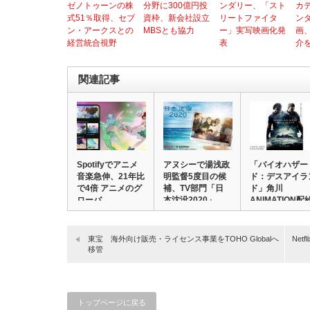
ゼノトゥーンの株
分野に300億円投
ンダリー、「スト
カ
式51％取得、セブ
資枠、新会社設立
リートファイタ
ン
ン・アークスとの
MBSとも協力
ー」実写映画化発
画
経営統合視野
表
介
関連記事
Spotifyでアニメ
アヌシーで湯浅政
「バイオハザー
音楽急伸、21年比
明監督5度目の候
ド：デスアイラ
で4倍 アニメのグ
補、TV部門「日
ド」角川
ローバ…
本沈没2020」…
ANIMATION配
で…
東宝 海外向け販売・ライセンス事業をTOHO Globalへ
Ne
移管
トップページに戻る