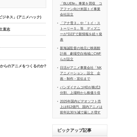
「BLUEfin」事業を買収 コ
アファン向け米国トイ事業
会社設立
ジネス」(アニメハック)
「アナ雪３」や「トイ・ス
トーリー５」等 ディズニ
数土直志
ーが“D23”で新情報を続々発
表
新海誠監督の地元に映画館
計画 劇場空白地域にCWF
らが設立
これからのアニメをつくるのか?
日活がアニメ事業会社「NK
アニメーション」設立 企
画・制作・宣伝まで
バンダイナムコHDが株式3
分割、上場時から株価５倍
2025年国内ビデオソフト売
上は812億円、国内アニメは
前年比30％減で厳しさ増す
ピックアップ記事