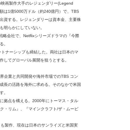
映画製作大手のレジェンダリー(Legend
総額は1億5000万ドル（約240億円）で、TBS
通じて出資する。レジェンダリーは資本金、主要株
も明らかにしていない。
戦略会社で、Netflixシリーズドラマの『今際
る。
ートナーシップも締結した。両社は日本のマ
作してグローバル展開を狙うとする。
世界企業と共同開発や海外市場でのTBS コン
成長の活路を海外に求める。そのなかで米国
す。
拠点を構える。2000年にトーマス・タル
ック・リム』、『マインクラフト/ザ・ムービ
ウ』も製作、現在は日本のサンライズと米国実