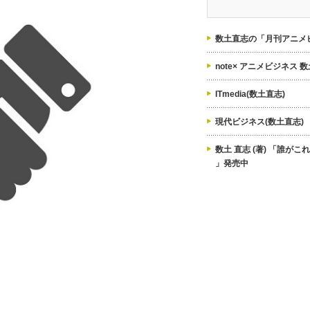
ゴ
リ
ー
数土直志の「月刊アニメビ
note× アニメビジネス 
ITmedia(数土直志)
現代ビジネス(数土直志)
数土 直志 (著) 「誰が
」発売中