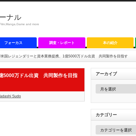
ーナル
anga,Game and more
フォーカス
調査・レポート
本の紹介
Sが米国レジェンダリーと資本業務提携、1億5000万ドル出資 共同製作を目指す
アーカイブ
億5000万ドル出資 共同製作を目指
ア
ー
カ
Tadashi Sudo
イ
ブ
カテゴリー
カ
テ