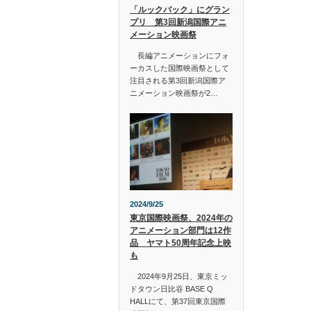
「ルックバック」にグラン
プリ 第3回新潟国際アニ
メーション映画祭
長編アニメーションにフォ
ーカスした国際映画祭として
注目される第3回新潟国際ア
ニメーション映画祭が2…
2024/9/25
東京国際映画祭、2024年の
アニメーション部門は12作
品 ヤマト50周年記念上映
も
2024年9月25日、東京ミッ
ドタウン日比谷 BASE Q
HALLにて、第37回東京国際