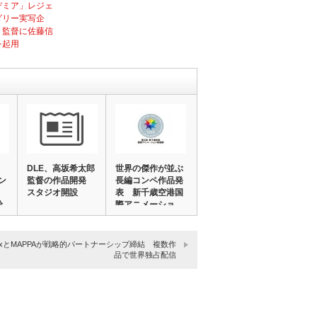
デミア」レジェ
ダリー実写企
、監督に佐藤信
を起用
DLE、高坂希太郎
世界の傑作が並ぶ
ン
監督の作品開発
長編コンペ作品発
スタジオ開設
表 新千歳空港国
給
際アニメーショ
ン…
tflixとMAPPAが戦略的パートナーシップ締結 複数作
品で世界独占配信