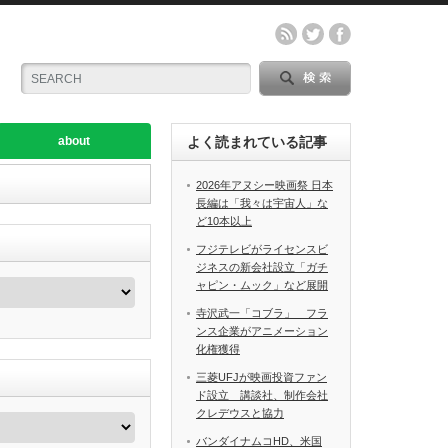
about
よく読まれている記事
2026年アヌシー映画祭 日本
長編は「我々は宇宙人」な
ど10本以上
フジテレビがライセンスビ
ジネスの新会社設立「ガチ
ャピン・ムック」など展開
寺沢武一「コブラ」 フラ
ンス企業がアニメーション
化権獲得
三菱UFJが映画投資ファン
ド設立 講談社、制作会社
クレデウスと協力
バンダイナムコHD、米国