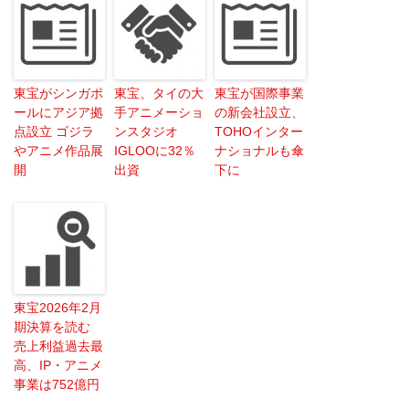
東宝がシンガポ
東宝、タイの大
東宝が国際事業
ールにアジア拠
手アニメーショ
の新会社設立、
点設立 ゴジラ
ンスタジオ
TOHOインター
やアニメ作品展
IGLOOに32％
ナショナルも傘
開
出資
下に
東宝2026年2月
期決算を読む
売上利益過去最
高、IP・アニメ
事業は752億円