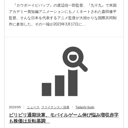
『カウボーイビバップ』の渡辺信一郎監督、『九十九』で米国
アカデミー賞短編アニメーションにもノミネートされた森田修平
監督。そんな日本を代表するアニメ監督が大掛かりな国際共同制
作に参加した。その一端が2023年3月17日に…
2023/3/5
ニュース
,
ファイナンス／決算
Tadashi Sudo
ビリビリ通期決算、モバイルゲーム伸び悩み増収赤字
も株価は反転基調