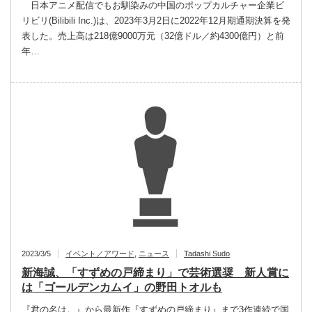
日本アニメ配信でもお馴染みの中国のポップカルチャー企業ビ
リビリ(Bilibili Inc.)は、2023年3月2日に2022年12月期通期決算を発
表した。売上高は218億9000万元（32億ドル／約4300億円）と前
年…
2023/3/5
イベント／アワード
,
ニュース
Tadashi Sudo
新海誠、「すずめの戸締まり」で芸術選奨 新人賞に
は「ゴールデンカムイ」の野田トオルも
『君の名は。』から最新作『すずめの戸締まり』まで3作連続で国