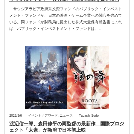
サウジアラビア政府系投資ファンドのパブリック・インベスト
メント・ファンドが、日本の映画・ゲーム企業への関心を強めて
いる。同ファンドが財務局に提出した株式大量保有報告書によれ
ば、パブリック・インベストメント・ファンドは、…
2023/3/6
イベント／アワード
,
ニュース
Tadashi Sudo
渡辺信一郎、森田修平の両監督の最新作 国際プロジ
ェクト「太素」が新潟で日本初上映