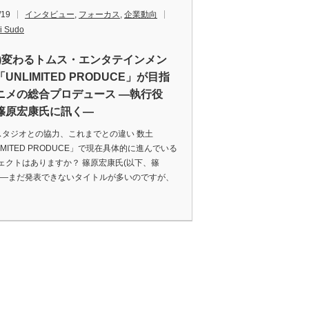
/19
インタビュー
,
フォーカス
,
企業動向
i Sudo
編)変わるトムス・エンタテインメン
UNLIMITED PRODUCE」が目指
ニメの総合プロデュース ―執行役
篠原宏康氏に訊く―
スタジオとの協力、これまでとの違い 数土
IMITED PRODUCE」で現在具体的に進んでいる
ェクトはありますか？ 篠原宏康氏(以下、篠
――まだ発表できないタイトルが多いのですが、