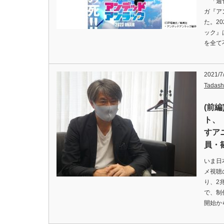
「週刊
ガ『ア
た。2
ック』
を全て
2021/7
Tadash
(前
ト、「
すア
員・
いま日
メ視聴
り、2
で、制
開始か