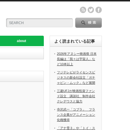
about
よく読まれている記事
2026年アヌシー映画祭 日本
長編は「我々は宇宙人」な
ど10本以上
フジテレビがライセンスビ
ジネスの新会社設立「ガチ
ャピン・ムック」など展開
三菱UFJが映画投資ファン
ド設立 講談社、制作会社
クレデウスと協力
寺沢武一「コブラ」 フラ
ンス企業がアニメーション
化権獲得
「アナ雪３」や「トイ・ス