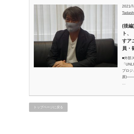
2021/7
Tadash
(後
ト、「
すア
員・
■外部
「UNL
プロジ
原)―
…
トップページに戻る