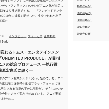
少年ジャンプ」に戸塚慶文が連載中の人気マン
ンデッドアンラック』のテレビアニメ化が決定し
2020年(434)
023年より放送開始する。 『アンデッドアンラ
2019年(453)
は2019年に連載を開始した。生身で触れた相手
2018年(507)
不運に…
2017年(604)
2016年(365)
/19
インタビュー
,
フォーカス
,
企業動向
i Sudo
編)変わるトムス・エンタテインメン
UNLIMITED PRODUCE」が目指
ニメの総合プロデュース ―執行役
篠原宏康氏に訊く―
本のアニメ産業が大きく変わり始めている。アニ
の主戦場は深夜帯や配信プラットフォームに移
兆円とされる市場の半分は海外だ。 そうしたなか
作会社も大きく変わり始めている。 アニメ事業
ら57年の…