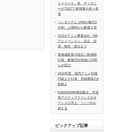
トーリー５」等 ディズニ
ーが“D23”で新情報を続々発
表
バンダイナムコHDが株式3
分割、上場時から株価５倍
日活がアニメ事業会社「NK
アニメーション」設立 企
画・制作・宣伝まで
新海誠監督の地元に映画館
計画 劇場空白地域にCWF
らが設立
2016年度、国内アニメ10億
円超えが11本 邦画興収の4
割超え
KADOKAWA筆頭株主、外資
系アクティブファンドのオ
アシスが浮上 ソニーGを
超える
ピックアップ記事