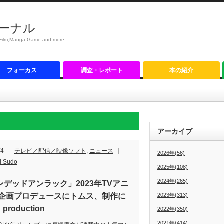
ーナル
anga,Game and more
フォーカス
調査・レポート
本の紹介
アーカイブ
/4
テレビ／配信／映像ソフト
,
ニュース
2026年(56)
i Sudo
2025年(108)
2024年(265)
ンデッドアンラック」2023年TVアニ
 企画プロデュースにトムス、制作に
2023年(313)
d production
2022年(350)
2021年(414)