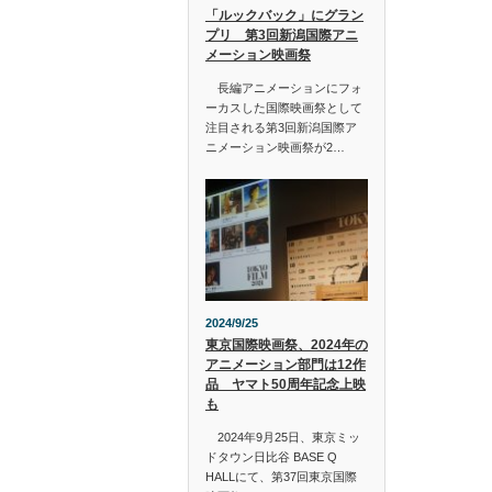
「ルックバック」にグラン
プリ 第3回新潟国際アニ
メーション映画祭
長編アニメーションにフォ
ーカスした国際映画祭として
注目される第3回新潟国際ア
ニメーション映画祭が2…
2024/9/25
東京国際映画祭、2024年の
アニメーション部門は12作
品 ヤマト50周年記念上映
も
2024年9月25日、東京ミッ
ドタウン日比谷 BASE Q
HALLにて、第37回東京国際